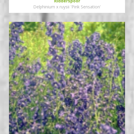
Ridderspoor
Delphinium x ruysii 'Pink Sensation'