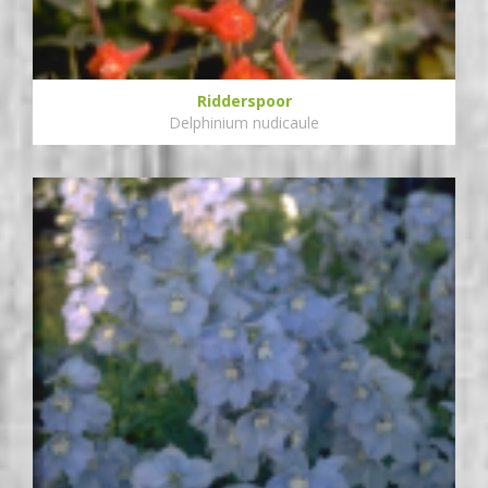
Ridderspoor
Delphinium nudicaule