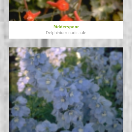
Ridderspoor
Delphinium nudicaule