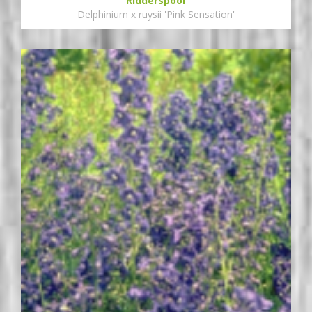
Ridderspoor
Delphinium x ruysii 'Pink Sensation'