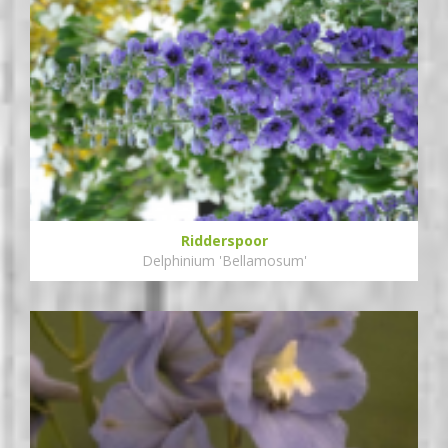
Ridderspoor
Delphinium 'Bellamosum'