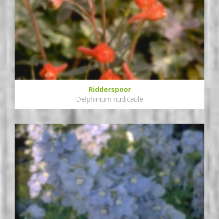
Ridderspoor
Delphinium nudicaule