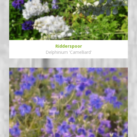
Ridderspoor
Delphinium 'Camelliard'