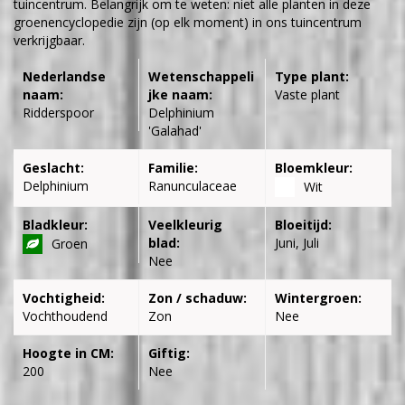
tuincentrum. Belangrijk om te weten: niet alle planten in deze
groenencyclopedie zijn (op elk moment) in ons tuincentrum
verkrijgbaar.
Nederlandse
Wetenschappeli
Type plant:
naam:
jke naam:
Vaste plant
Ridderspoor
Delphinium
'Galahad'
Geslacht:
Familie:
Bloemkleur:
Delphinium
Ranunculaceae
Wit
Bladkleur:
Veelkleurig
Bloeitijd:
blad:
Juni, Juli
Groen
Nee
Vochtigheid:
Zon / schaduw:
Wintergroen:
Vochthoudend
Zon
Nee
Hoogte in CM:
Giftig:
200
Nee