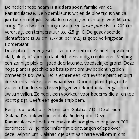
De nederlandse naam is
Ridderspoor
, familie van de
Ranunculaceae. De bloemkleur is wit en de bloeitijd is van ca.
juni tot en met juli. De bladeren zijn groen en ongeveer 60 cm.
hoog. De volwassen hoogte van deze
vaste plant
is ca. 200 cm.
Verdraagt een temperatuur tot -25 gr. C. De geadviseerde
plantafstand is 38 cm. (5-7 st. per m2.) Is goed verkrijgbaar.
Borderplant.
Deze plant is zeer geschikt voor de siertuin. Ze heeft opvallend
blad, bloei, of vorm en laat zich eenvoudig combineren. Verlangt
een zonnige plek en goed doorlatende, voedselrijke grond. Deze
hoge plant is geschikt als basisplant om uw beplantingsplan
omheen te bouwen. Het is echter een kortlevende plant en blijft
dus slechts enkele jaren waardevol. Door de plant tijdig uit te
zaaien of anderszins te verjongen voorkomt u dat er gaten in
uw tuin vallen. Ze heeft een voorkeur voor bodems die af en toe
vochtig zijn. Geeft een goede snijbloem.
Ben je op zoek naar Delphinium 'Galahad'? De Delphinium
'Galahad' is ook wel bekend als Ridderspoor. Deze
Ranunculaceae heeft een maximale hoogtevan ongeveer 200
centimeter. Wil je meer informatie ontvangen of tips over
deze Delphinium 'Galahad'? Je bent van harte welkom in ons