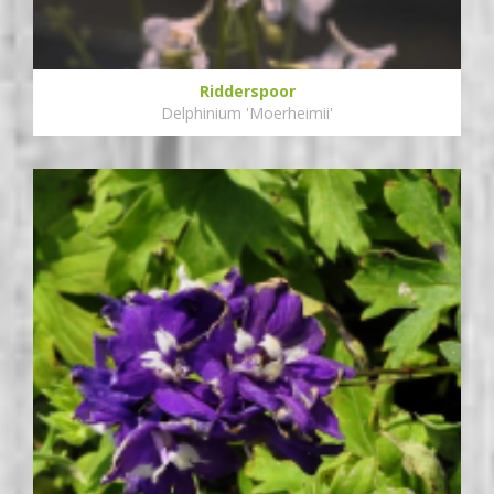
Ridderspoor
Delphinium 'Moerheimii'