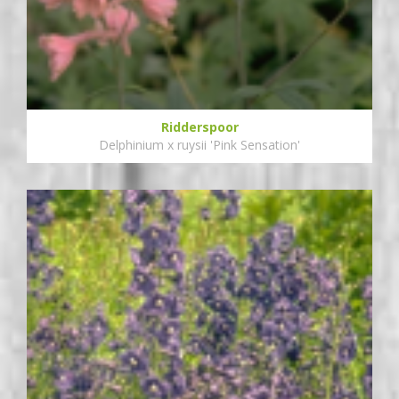
Ridderspoor
Delphinium x ruysii 'Pink Sensation'