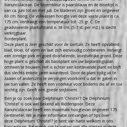
Ranunculaceae. De bloemkleur is paarsblauw en de bloeitijd is
van ca. juni tot en met juli. De bladeren zijn groen en ongeveer
60 cm. hoog. De volwassen hoogte van deze
vaste plant
is ca.
175 cm. Verdraagt een temperatuur tot -25 gr. C. De
geadviseerde plantafstand is 38 cm. (5-7 st. per m2.) Is slecht
verkrijgbaar.
Borderplant.
Deze plant is zeer geschikt voor de siertuin. Ze heeft opvallend
blad, bloei, of vorm en laat zich eenvoudig combineren. Verlangt
een zonnige plek en goed doorlatende, voedselrijke grond. Deze
hoge plant is geschikt als basisplant om uw beplantingsplan
omheen te bouwen. Het is echter een kortlevende plant en blijft
dus slechts enkele jaren waardevol. Door de plant tijdig uit te
zaaien of anderszins te verjongen voorkomt u dat er gaten in
uw tuin vallen. Ze heeft een voorkeur voor bodems die af en toe
vochtig zijn. Geeft een goede snijbloem.
Ben je op zoek naar Delphinium 'Christel'? De Delphinium
'Christel' is ook wel bekend als Ridderspoor. Deze
Ranunculaceae heeft een maximale hoogtevan ongeveer 175
centimeter. Wil je meer informatie ontvangen of tips over
deze Delphinium 'Christel'? Je bent van harte welkom in ons
tuincentrum. Belangrijk om te weten: niet alle planten in deze