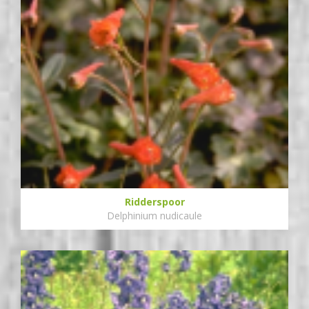
Ridderspoor
Delphinium nudicaule