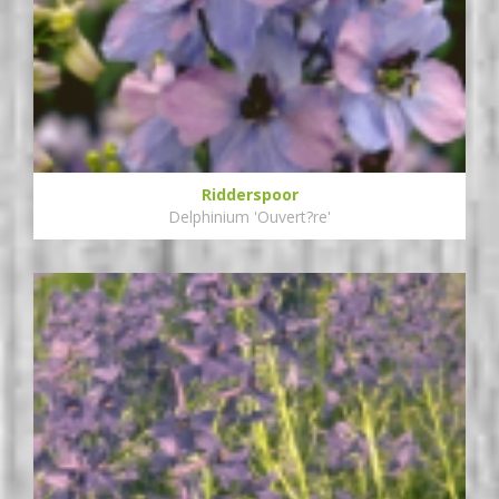
Ridderspoor
Delphinium 'Ouvert?re'