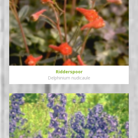
Ridderspoor
Delphinium nudicaule