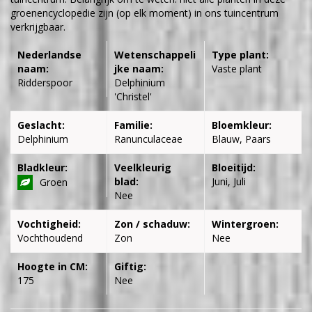
groenencyclopedie zijn (op elk moment) in ons tuincentrum
verkrijgbaar.
Nederlandse
Wetenschappeli
Type plant:
naam:
jke naam:
Vaste plant
Ridderspoor
Delphinium
'Christel'
Geslacht:
Familie:
Bloemkleur:
Delphinium
Ranunculaceae
Blauw, Paars
Bladkleur:
Veelkleurig
Bloeitijd:
blad:
Juni, Juli
Groen
Nee
Vochtigheid:
Zon / schaduw:
Wintergroen:
Vochthoudend
Zon
Nee
Hoogte in CM:
Giftig:
175
Nee