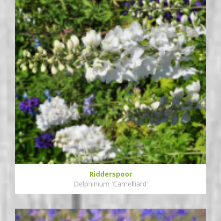
Ridderspoor
Delphinium 'Camelliard'