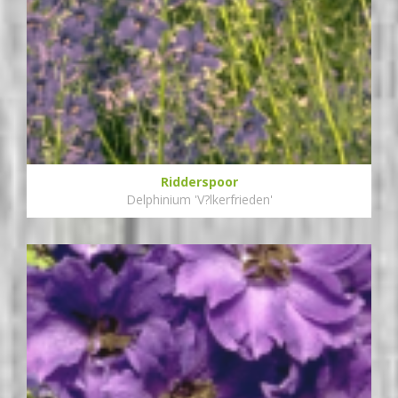
Ridderspoor
Delphinium 'V?lkerfrieden'