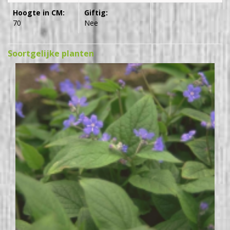
Hoogte in CM:
Giftig:
70
Nee
Soortgelijke planten