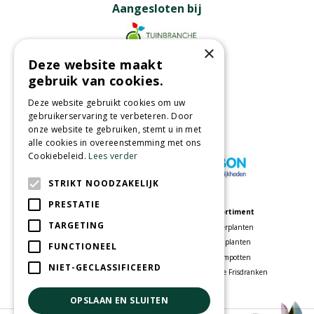
Aangesloten bij
×
Deze website maakt
Partners
gebruik van cookies.
Deze website gebruikt cookies om uw
gebruikerservaring te verbeteren. Door
onze website te gebruiken, stemt u in met
Wij accepteren
alle cookies in overeenstemming met ons
Cookiebeleid.
Lees verder
STRIKT NOODZAKELIJK
PRESTATIE
Meer informatie
Assortiment
TARGETING
Tuincentrum
Kamerplanten
Speelparadijs
Tuinplanten
FUNCTIONEEL
Bloemenwinkel
Bloempotten
NIET-GECLASSIFICEERD
Woonwinkel
Voordelige Frisdranken
OPSLAAN EN SLUITEN