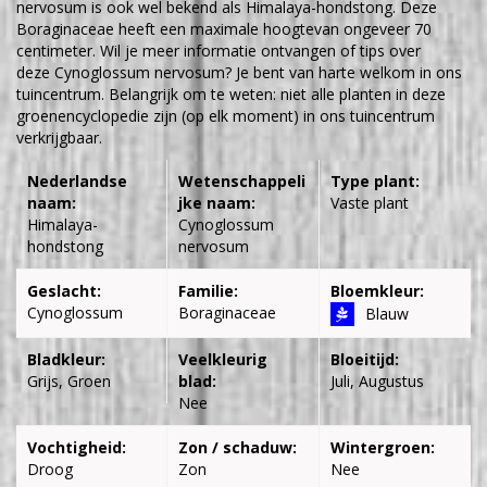
nervosum is ook wel bekend als Himalaya-hondstong. Deze
Boraginaceae heeft een maximale hoogtevan ongeveer 70
centimeter. Wil je meer informatie ontvangen of tips over
deze Cynoglossum nervosum? Je bent van harte welkom in ons
tuincentrum. Belangrijk om te weten: niet alle planten in deze
groenencyclopedie zijn (op elk moment) in ons tuincentrum
verkrijgbaar.
Nederlandse
Wetenschappeli
Type plant:
naam:
jke naam:
Vaste plant
Himalaya-
Cynoglossum
hondstong
nervosum
Geslacht:
Familie:
Bloemkleur:
Cynoglossum
Boraginaceae
Blauw
Bladkleur:
Veelkleurig
Bloeitijd:
Grijs, Groen
blad:
Juli, Augustus
Nee
Vochtigheid:
Zon / schaduw:
Wintergroen:
Droog
Zon
Nee