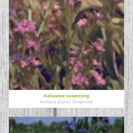
Italiaanse ossentong
Anchusa azurea 'Dropmore'