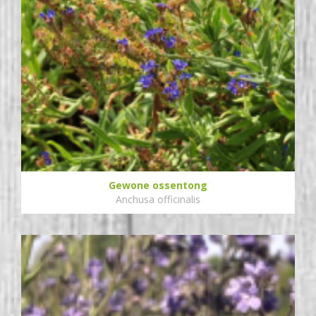
Gewone ossentong
Anchusa officinalis