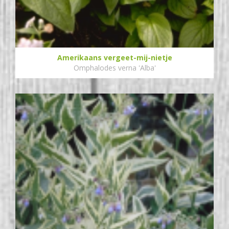
Amerikaans vergeet-mij-nietje
Omphalodes verna 'Alba'