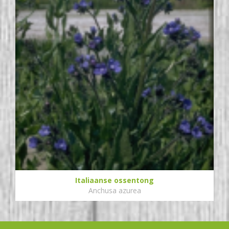
Italiaanse ossentong
Anchusa azurea