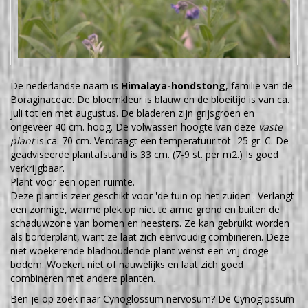
De nederlandse naam is
Himalaya-hondstong
, familie van de
Boraginaceae. De bloemkleur is blauw en de bloeitijd is van ca.
juli tot en met augustus. De bladeren zijn grijsgroen en
ongeveer 40 cm. hoog. De volwassen hoogte van deze
vaste
plant
is ca. 70 cm. Verdraagt een temperatuur tot -25 gr. C. De
geadviseerde plantafstand is 33 cm. (7-9 st. per m2.) Is goed
verkrijgbaar.
Plant voor een open ruimte.
Deze plant is zeer geschikt voor 'de tuin op het zuiden'. Verlangt
een zonnige, warme plek op niet te arme grond en buiten de
schaduwzone van bomen en heesters. Ze kan gebruikt worden
als borderplant, want ze laat zich eenvoudig combineren. Deze
niet woekerende bladhoudende plant wenst een vrij droge
bodem. Woekert niet of nauwelijks en laat zich goed
combineren met andere planten.
Ben je op zoek naar Cynoglossum nervosum? De Cynoglossum