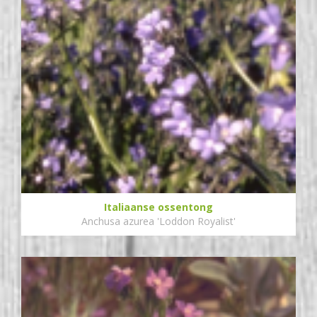
Italiaanse ossentong
Anchusa azurea 'Loddon Royalist'