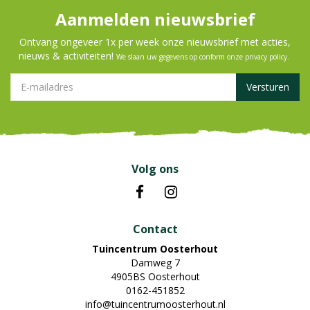
Aanmelden nieuwsbrief
Ontvang ongeveer 1x per week onze nieuwsbrief met acties,
nieuws & activiteiten!
We slaan uw gegevens op conform onze
privacy policy
.
Volg ons
Contact
Tuincentrum Oosterhout
Damweg 7
4905BS Oosterhout
0162-451852
info@tuincentrumoosterhout.nl