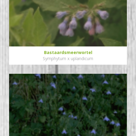
Bastaardsmeerwortel
Symphytum x uplandicum