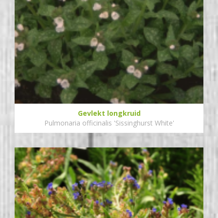
Gevlekt longkruid
Pulmonaria officinalis 'Sissinghurst White'