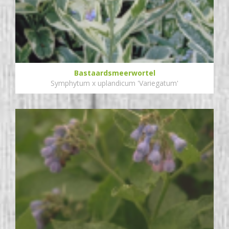
Bastaardsmeerwortel
Symphytum x uplandicum 'Variegatum'