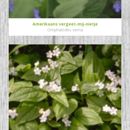
Amerikaans vergeet-mij-nietje
Omphalodes verna