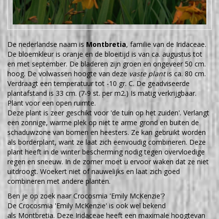
De nederlandse naam is
Montbretia
, familie van de Iridaceae.
De bloemkleur is oranje en de bloeitijd is van ca. augustus tot
en met september. De bladeren zijn groen en ongeveer 50 cm.
hoog. De volwassen hoogte van deze
vaste plant
is ca. 80 cm.
Verdraagt een temperatuur tot -10 gr. C. De geadviseerde
plantafstand is 33 cm. (7-9 st. per m2.) Is matig verkrijgbaar.
Plant voor een open ruimte.
Deze plant is zeer geschikt voor 'de tuin op het zuiden'. Verlangt
een zonnige, warme plek op niet te arme grond en buiten de
schaduwzone van bomen en heesters. Ze kan gebruikt worden
als borderplant, want ze laat zich eenvoudig combineren. Deze
plant heeft in de winter bescherming nodig tegen overvloedige
regen en sneeuw. In de zomer moet u ervoor waken dat ze niet
uitdroogt. Woekert niet of nauwelijks en laat zich goed
combineren met andere planten.
Ben je op zoek naar Crocosmia 'Emily McKenzie'?
De Crocosmia 'Emily McKenzie' is ook wel bekend
als Montbretia. Deze Iridaceae heeft een maximale hoogtevan