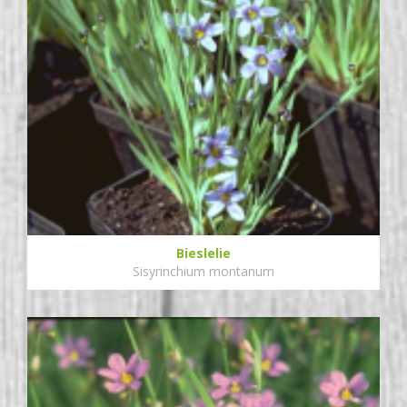
Bieslelie
Sisyrinchium montanum