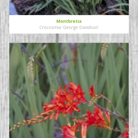
Montbretia
Crocosmia 'George Davidson'