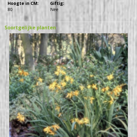
Hoogte in CM:
Giftig:
80
Nee
Soortgelijke planten