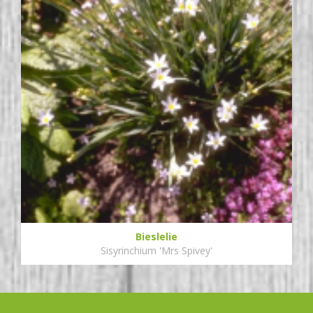
Bieslelie
Sisyrinchium 'Mrs Spivey'