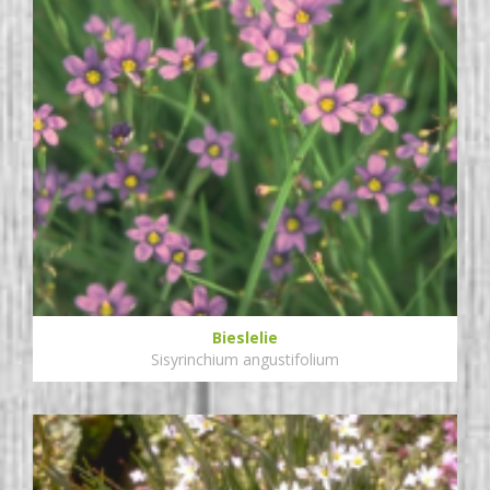
Bieslelie
Sisyrinchium angustifolium