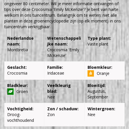
ongeveer 80 centimeter. Wil je meer informatie ontvangen of
tips over deze Crocosmia 'Emily McKenzie'? Je bent van harte
welkom in ons tuincentrum. Belangrijk om te weten: niet alle
planten in deze groenencyclopedie zijn (op elk moment) in ons
tuincentrum verkrijgbaar.
Nederlandse
Wetenschappeli
Type plant:
naam:
jke naam:
Vaste plant
Montbretia
Crocosmia 'Emily
McKenzie'
Geslacht:
Familie:
Bloemkleur:
Crocosmia
Iridaceae
Oranje
Bladkleur:
Veelkleurig
Bloeitijd:
blad:
Augustus,
Groen
Nee
September
Vochtigheid:
Zon / schaduw:
Wintergroen:
Droog-
Zon
Nee
vochthoudend