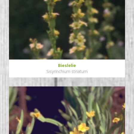
Bieslelie
Sisyrinchium striatum