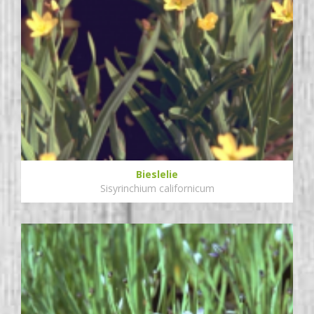
Bieslelie
Sisyrinchium californicum