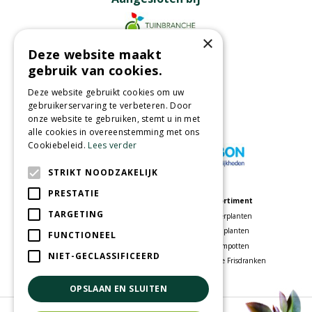
×
Deze website maakt
Partners
gebruik van cookies.
Deze website gebruikt cookies om uw
gebruikerservaring te verbeteren. Door
onze website te gebruiken, stemt u in met
Wij accepteren
alle cookies in overeenstemming met ons
Cookiebeleid.
Lees verder
STRIKT NOODZAKELIJK
PRESTATIE
Meer informatie
Assortiment
TARGETING
Tuincentrum
Kamerplanten
Speelparadijs
Tuinplanten
FUNCTIONEEL
Bloemenwinkel
Bloempotten
NIET-GECLASSIFICEERD
Woonwinkel
Voordelige Frisdranken
OPSLAAN EN SLUITEN