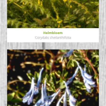
Helmbloem
Corydalis cheilanthifolia