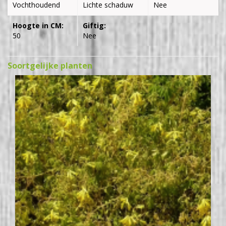
Vochthoudend
Lichte schaduw
Nee
Hoogte in CM:
Giftig:
50
Nee
Soortgelijke planten