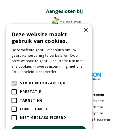
Aangesloten bij
×
Deze website maakt
Partners
gebruik van cookies.
Deze website gebruikt cookies om uw
gebruikerservaring te verbeteren. Door
onze website te gebruiken, stemt u in met
Wij accepteren
alle cookies in overeenstemming met ons
Cookiebeleid.
Lees verder
STRIKT NOODZAKELIJK
PRESTATIE
Meer informatie
Assortiment
TARGETING
Tuincentrum
Kamerplanten
Speelparadijs
Tuinplanten
FUNCTIONEEL
Bloemenwinkel
Bloempotten
NIET-GECLASSIFICEERD
Woonwinkel
Voordelige Frisdranken