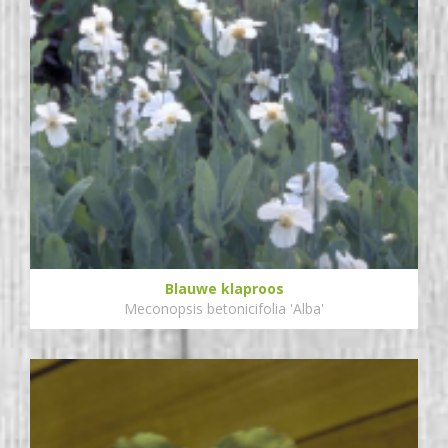
Blauwe klaproos
Meconopsis betonicifolia 'Alba'