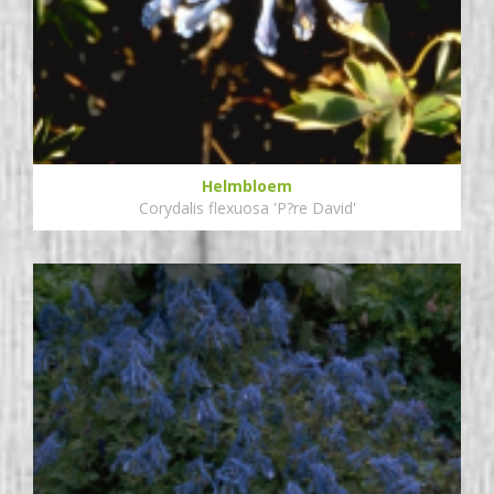
Helmbloem
Corydalis flexuosa 'P?re David'