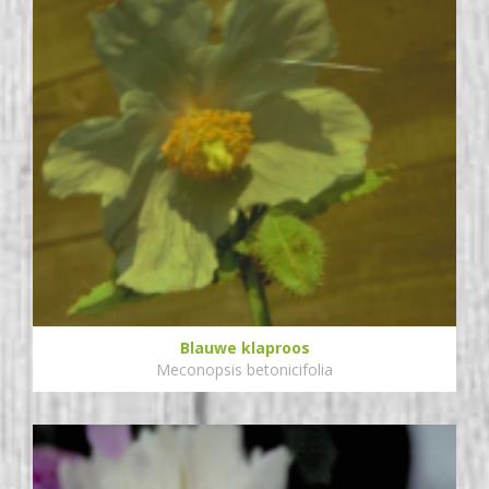
Blauwe klaproos
Meconopsis betonicifolia