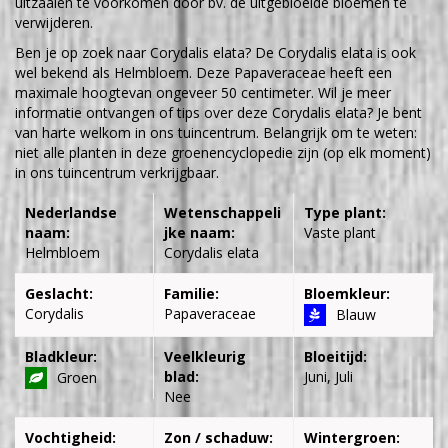
uitzaaien te voorkomen door bv. de uitgebloeide bloemen te
verwijderen.
Ben je op zoek naar Corydalis elata? De Corydalis elata is ook
wel bekend als Helmbloem. Deze Papaveraceae heeft een
maximale hoogtevan ongeveer 50 centimeter. Wil je meer
informatie ontvangen of tips over deze Corydalis elata? Je bent
van harte welkom in ons tuincentrum. Belangrijk om te weten:
niet alle planten in deze groenencyclopedie zijn (op elk moment)
in ons tuincentrum verkrijgbaar.
Nederlandse
Wetenschappeli
Type plant:
naam:
jke naam:
Vaste plant
Helmbloem
Corydalis elata
Geslacht:
Familie:
Bloemkleur:
Corydalis
Papaveraceae
Blauw
Bladkleur:
Veelkleurig
Bloeitijd:
blad:
Juni, Juli
Groen
Nee
Vochtigheid:
Zon / schaduw:
Wintergroen: