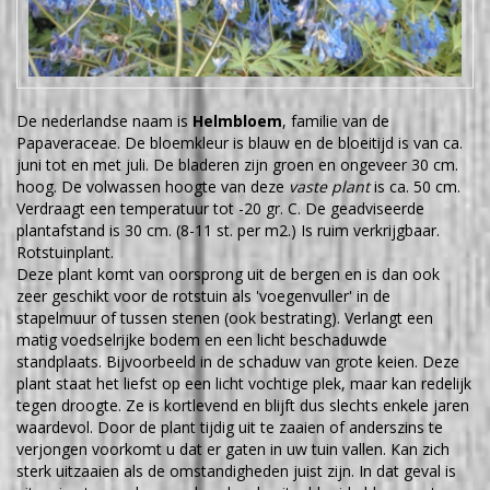
De nederlandse naam is
Helmbloem
, familie van de
Papaveraceae. De bloemkleur is blauw en de bloeitijd is van ca.
juni tot en met juli. De bladeren zijn groen en ongeveer 30 cm.
hoog. De volwassen hoogte van deze
vaste plant
is ca. 50 cm.
Verdraagt een temperatuur tot -20 gr. C. De geadviseerde
plantafstand is 30 cm. (8-11 st. per m2.) Is ruim verkrijgbaar.
Rotstuinplant.
Deze plant komt van oorsprong uit de bergen en is dan ook
zeer geschikt voor de rotstuin als 'voegenvuller' in de
stapelmuur of tussen stenen (ook bestrating). Verlangt een
matig voedselrijke bodem en een licht beschaduwde
standplaats. Bijvoorbeeld in de schaduw van grote keien. Deze
plant staat het liefst op een licht vochtige plek, maar kan redelijk
tegen droogte. Ze is kortlevend en blijft dus slechts enkele jaren
waardevol. Door de plant tijdig uit te zaaien of anderszins te
verjongen voorkomt u dat er gaten in uw tuin vallen. Kan zich
sterk uitzaaien als de omstandigheden juist zijn. In dat geval is