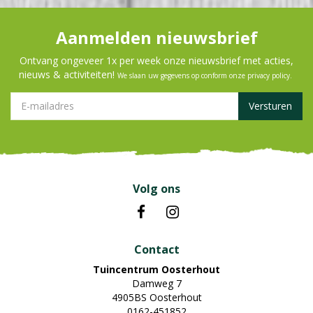
Aanmelden nieuwsbrief
Ontvang ongeveer 1x per week onze nieuwsbrief met acties,
nieuws & activiteiten!
We slaan uw gegevens op conform onze
privacy policy
.
Volg ons
Contact
Tuincentrum Oosterhout
Damweg 7
4905BS Oosterhout
0162-451852