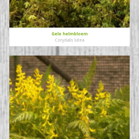
Gele helmbloem
Corydalis lutea