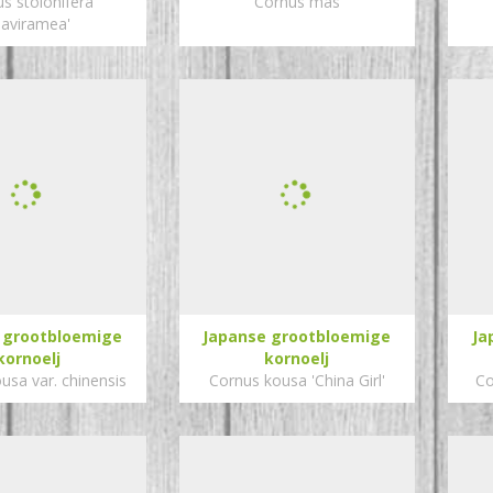
s stolonifera
Cornus mas
laviramea'
 grootbloemige
Japanse grootbloemige
Ja
kornoelj
kornoelj
usa var. chinensis
Cornus kousa 'China Girl'
Co