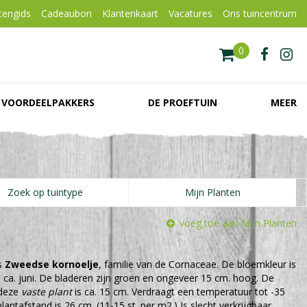
tengids
Cadeaubon
Klantenkaart
Vacatures
Ons tuincentrum
VOORDEELPAKKERS
DE PROEFTUIN
MEER
Zoek op tuintype
Mijn Planten
Voeg toe aan Mijn Planten
s
Zweedse kornoelje
, familie van de Cornaceae. De bloemkleur is
an ca. juni. De bladeren zijn groen en ongeveer 15 cm. hoog. De
 deze
vaste plant
is ca. 15 cm. Verdraagt een temperatuur tot -35
lantafstand is 26 cm. (11-15 st. per m2.) Is slecht verkrijgbaar.