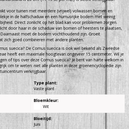
chikt voor tuinen met meerdere (vrijwel) volwassen bomen en
 plekje in de halfschaduw en een humusrijke bodem met weinig
ijheid. Direct zonlicht op het blad kan voor problemen zorgen.
 licht door haar in de schaduw van bomen of heesters te plaatsen,
p. Daarnaast moet de bodem vochthoudend zijn. Groeit
t zich goed combineren met andere planten.
rnus suecica? De Cornus suecica is ook wel bekend als Zweedse
eae heeft een maximale hoogtevan ongeveer 15 centimeter. Wil je
gen of tips over deze Cornus suecica? Je bent van harte welkom in
rijk om te weten: niet alle planten in deze groenencyclopedie zijn
tuincentrum verkrijgbaar.
Type plant:
Vaste plant
Bloemkleur:
Wit
Bloeitijd:
Juni