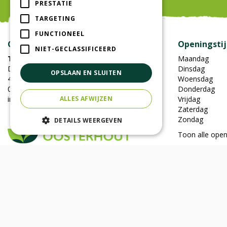
PRESTATIE
TARGETING
FUNCTIONEEL
Contact
Openingsti
NIET-GECLASSIFICEERD
Tuincentrum Oosterhout
Maandag
Damweg 7
Dinsdag
OPSLAAN EN SLUITEN
4905BS Oosterhout
Woensdag
0162-451852
Donderdag
info@tuincentrumoosterhout.nl
ALLES AFWIJZEN
Vrijdag
Zaterdag
Zondag
DETAILS WEERGEVEN
Toon alle open
Meer informatie
Assortiment
Tuincentrum
Kamerplanten
Speelparadijs
Tuinplanten
Bloemenwinkel
Bloempotten