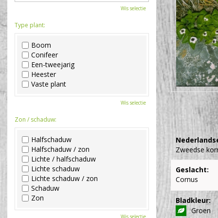
Wis selectie
Type plant:
Boom
Conifeer
Een-tweejarig
Heester
Vaste plant
Wis selectie
Zon / schaduw:
Halfschaduw
Nederlands
Halfschaduw / zon
Zweedse kor
Lichte / halfschaduw
Lichte schaduw
Geslacht:
Lichte schaduw / zon
Cornus
Schaduw
Zon
Bladkleur:
Groen
Wis selectie