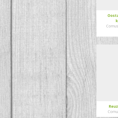
Oost
k
Cornus 
Reuz
Cornu