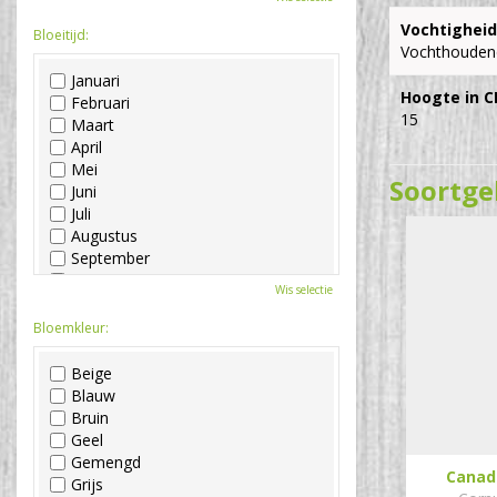
Vochtigheid
Bloeitijd:
Vochthouden
Januari
Hoogte in C
Februari
15
Maart
April
Mei
Soortge
Juni
Juli
Augustus
September
Oktober
Wis selectie
November
December
Bloemkleur:
Beige
Blauw
Bruin
Geel
Gemengd
Canad
Grijs