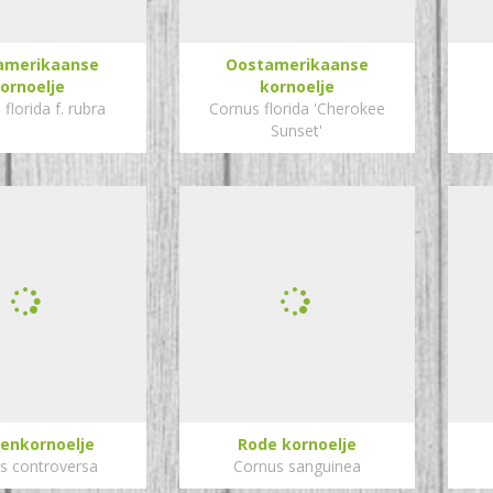
amerikaanse
Oostamerikaanse
ornoelje
kornoelje
florida f. rubra
Cornus florida 'Cherokee
Sunset'
enkornoelje
Rode kornoelje
s controversa
Cornus sanguinea