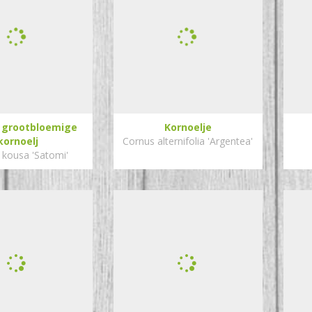
 grootbloemige
Kornoelje
kornoelj
Cornus alternifolia 'Argentea'
 kousa 'Satomi'