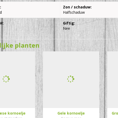
:
Zon / schaduw:
d
Halfschaduw
M:
Giftig:
Nee
lijke planten
ese kornoelje
Gele kornoelje
Gro