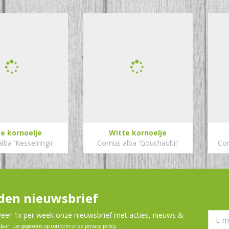
e kornoelje
Witte kornoelje
lba 'Kesselringii'
Cornus alba 'Gouchaultii'
Cor
en nieuwsbrief
er 1x per week onze nieuwsbrief met acties, nieuws &
slaan uw gegevens op conform onze
privacy policy
.