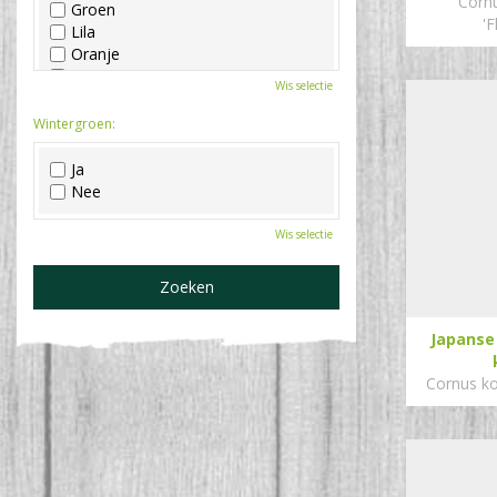
Cornu
Groen
'F
Lila
Oranje
Paars
Wis selectie
Rood
Roze
Wintergroen:
Wit
Zwart
Ja
Nee
Wis selectie
Japanse
Cornus ko