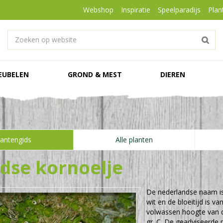
Webshop
Inspiratie
Speelparadijs
Plan
EUBELEN
GROND & MEST
DIEREN
lantengids
Alle planten
dse kornoelje
De nederlandse naam i
wit en de bloeitijd is v
volwassen hoogte van
gr. C. De geadviseerde p