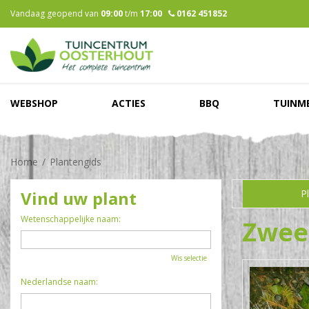
Ga
Vandaag geopend van
09:00
t/m
17:00
0162 451852
naar
content
WEBSHOP
ACTIES
BBQ
TUINM
Home
Plantengids
Vind uw plant
P
Wetenschappelijke naam:
Zwee
Wis selectie
Nederlandse naam: