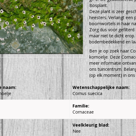
Bosplant.
Deze plant is zeer ges
heesters. Verlangt een
boomwortels in haar nab
Zorg dus voor gefilterd
maar niet te dicht ero
bodembedekkend en laa
Ben je op zoek naar Co
kornoelje. Deze Cornac
meer informatie ontvan
ons tuincentrum. Belang
(op elk moment) in ons 
e naam:
Wetenschappelijke naam:
noelje
Cornus suecica
Familie:
Cornaceae
Veelkleurig blad:
Nee