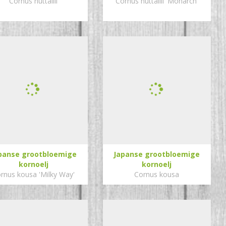
Cornus nuttallii
Cornus nuttallii 'Monarch'
panse grootbloemige
Japanse grootbloemige
kornoelj
kornoelj
rnus kousa 'Milky Way'
Cornus kousa