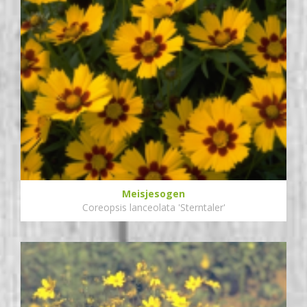
Meisjesogen
Coreopsis lanceolata 'Sterntaler'