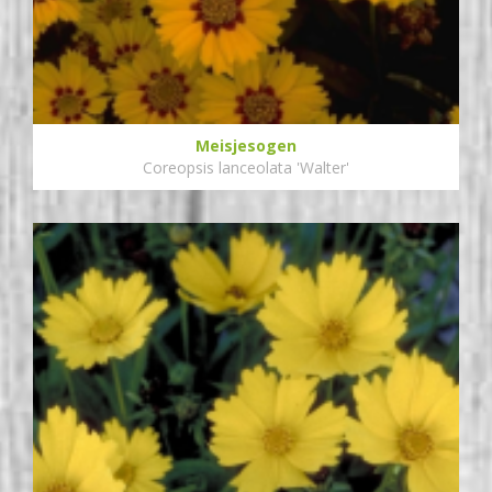
Meisjesogen
Coreopsis lanceolata 'Walter'