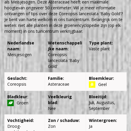
als Meisjesogen. Deze Asteraceae heeft een maximale
hoogtevan ongeveer 50 centimeter. Wil je meer informatie
ontvangen of tips over deze Coreopsis lanceolata 'Baby Gold'?
Je bent van harte welkom in ons tuincentrum. Belangrijk om te
weten: niet alle planten in deze groenencyclopedie zijn (op elk
moment) in ons tuincentrum verkrijgbaar.
Nederlandse
Wetenschappeli
Type plant:
naam:
jke naam:
Vaste plant
Meisjesogen
Coreopsis
lanceolata 'Baby
Gold'
Geslacht:
Familie:
Bloemkleur:
Coreopsis
Asteraceae
Geel
Bladkleur:
Veelkleurig
Bloeitijd:
blad:
Juli, Augustus,
Groen
Nee
September
Vochtigheid:
Zon / schaduw:
Wintergroen:
Droog-
Zon
Ja