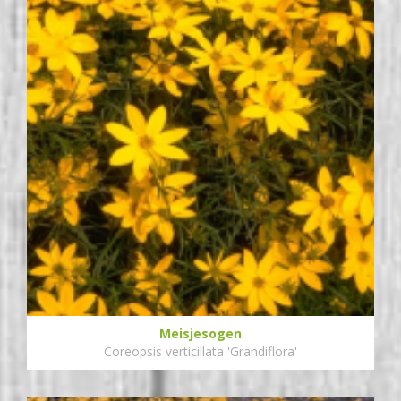
Meisjesogen
Coreopsis verticillata 'Grandiflora'