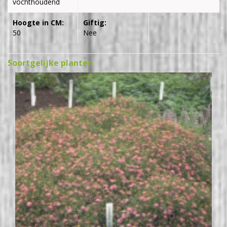
vochthoudend
Hoogte in CM:
Giftig:
50
Nee
Soortgelijke planten