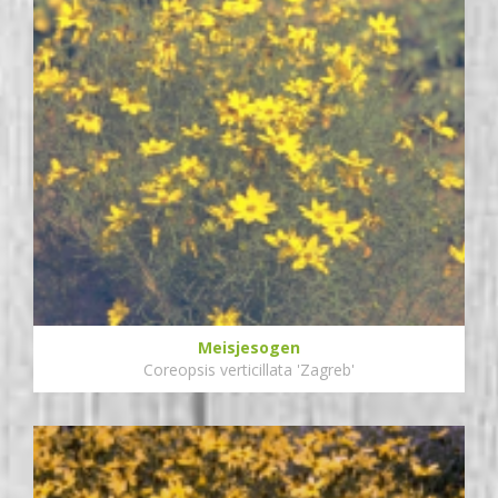
Meisjesogen
Coreopsis verticillata 'Zagreb'