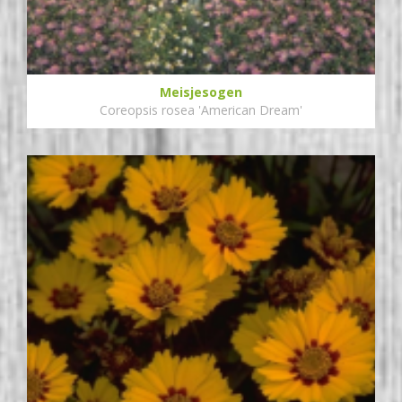
Meisjesogen
Coreopsis rosea 'American Dream'