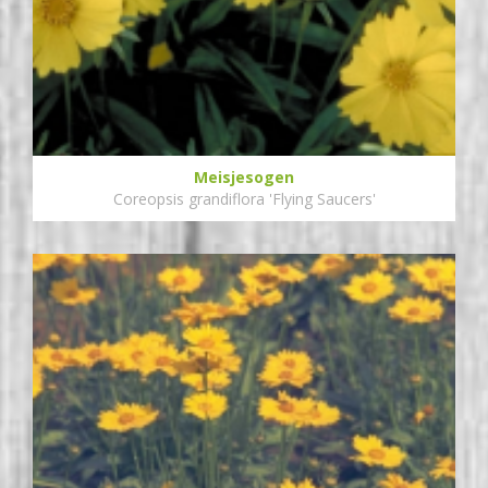
Meisjesogen
Coreopsis grandiflora 'Flying Saucers'