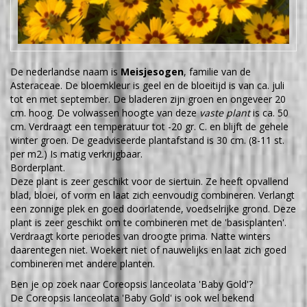
De nederlandse naam is
Meisjesogen
, familie van de
Asteraceae. De bloemkleur is geel en de bloeitijd is van ca. juli
tot en met september. De bladeren zijn groen en ongeveer 20
cm. hoog. De volwassen hoogte van deze
vaste plant
is ca. 50
cm. Verdraagt een temperatuur tot -20 gr. C. en blijft de gehele
winter groen. De geadviseerde plantafstand is 30 cm. (8-11 st.
per m2.) Is matig verkrijgbaar.
Borderplant.
Deze plant is zeer geschikt voor de siertuin. Ze heeft opvallend
blad, bloei, of vorm en laat zich eenvoudig combineren. Verlangt
een zonnige plek en goed doorlatende, voedselrijke grond. Deze
plant is zeer geschikt om te combineren met de 'basisplanten'.
Verdraagt korte periodes van droogte prima. Natte winters
daarentegen niet. Woekert niet of nauwelijks en laat zich goed
combineren met andere planten.
Ben je op zoek naar Coreopsis lanceolata 'Baby Gold'?
De Coreopsis lanceolata 'Baby Gold' is ook wel bekend