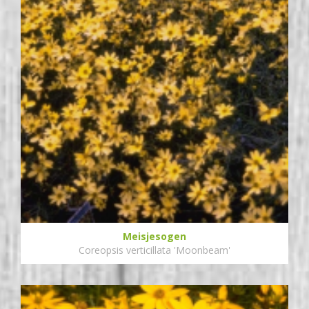
Meisjesogen
Coreopsis verticillata 'Moonbeam'