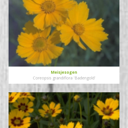
Meisjesogen
Coreopsis grandiflora 'Badengold'