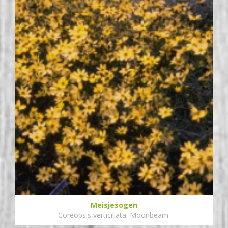
Meisjesogen
Coreopsis verticillata 'Moonbeam'