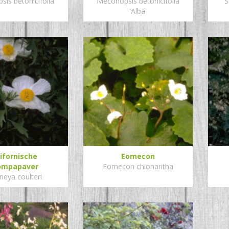
is betonicifolia
Meconopsis betonicifolia
S
'Alba'
ifornische
Eomecon
ompapaver
Eomecon chionantha
eya coulteri