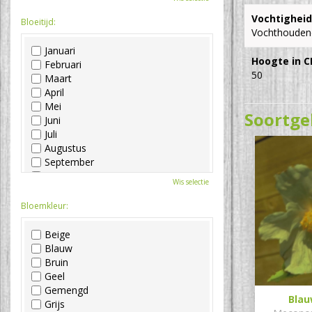
Vochtigheid
Bloeitijd:
Vochthouden
Januari
Hoogte in C
Februari
50
Maart
April
Mei
Soortge
Juni
Juli
Augustus
September
Oktober
Wis selectie
November
December
Bloemkleur:
Beige
Blauw
Bruin
Geel
Gemengd
Blau
Grijs