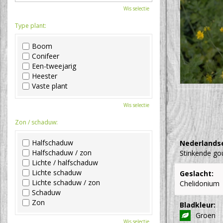
Wis selectie
Type plant:
Boom
Conifeer
Een-tweejarig
Heester
Vaste plant
Wis selectie
Zon / schaduw:
Halfschaduw
Nederlands
Halfschaduw / zon
Stinkende g
Lichte / halfschaduw
Lichte schaduw
Geslacht:
Lichte schaduw / zon
Chelidonium
Schaduw
Zon
Bladkleur:
Groen
Wis selectie