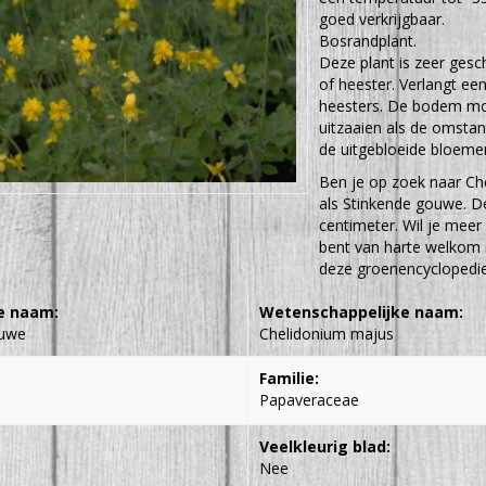
goed verkrijgbaar.
Bosrandplant.
Deze plant is zeer gesc
of heester. Verlangt ee
heesters. De bodem moet
uitzaaien als de omstand
de uitgebloeide bloemen
Ben je op zoek naar Ch
als Stinkende gouwe. 
centimeter. Wil je meer
bent van harte welkom i
deze groenencyclopedie 
e naam:
Wetenschappelijke naam:
ouwe
Chelidonium majus
Familie:
Papaveraceae
Veelkleurig blad:
Nee