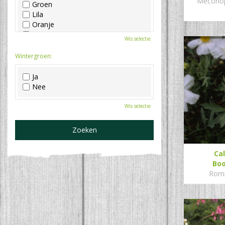
Meconops
Groen
Lila
Oranje
Paars
Wis selectie
Rood
Roze
Wintergroen:
Wit
Zwart
Ja
Nee
Wis selectie
Cal
Bo
Romn