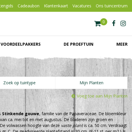
tengids
Cadeaubon
Klantenkaart
Vacatures
Ons tuincentrum
VOORDEELPAKKERS
DE PROEFTUIN
MEER
Zoek op tuintype
Mijn Planten
Voeg toe aan Mijn Planten
s
Stinkende gouwe
, familie van de Papaveraceae. De bloemkleur
is van ca. mei tot en met augustus. De bladeren zijn groen en
 De volwassen hoogte van deze
vaste plant
is ca. 50 cm. Verdraagt
gr. C. De geadviseerde plantafstand is 30 cm. (8-11 st. per m2.) Is