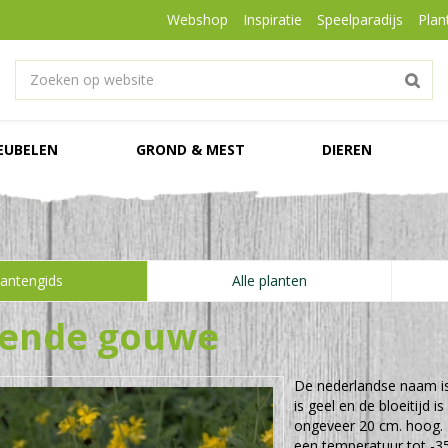
Webshop
Inspiratie
Speelparadijs
Plan
EUBELEN
GROND & MEST
DIEREN
lantengids
Alle planten
kende gouwe
De nederlandse naam i
is geel en de bloeitijd 
ongeveer 20 cm. hoog.
een temperatuur tot -35 