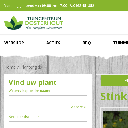
Ga
Vandaag geopend van
09:00
t/m
17:00
0162 451852
naar
content
WEBSHOP
ACTIES
BBQ
TUINM
Home
Plantengids
Vind uw plant
P
Wetenschappelijke naam:
Stin
Wis selectie
Nederlandse naam: