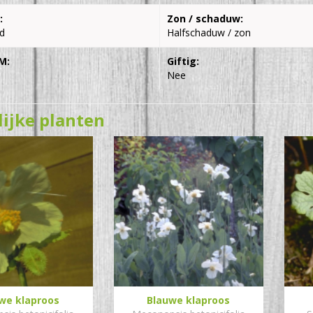
:
Zon / schaduw:
d
Halfschaduw / zon
M:
Giftig:
Nee
lijke planten
we klaproos
Blauwe klaproos