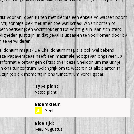
hikt voor vrij open tuinen met slechts een enkele volwassen boom
n vrij zonnige plek met af en toe wat schaduw van bomen of
 voedselrijk en vochthoudend tot vochtig zijn. Kan zich sterk
igheden juist zijn. In dat geval is uitzaaien te voorkomen door bv.
 te verwijderen.
elidonium majus? De Chelidonium majus is ook wel bekend
Deze Papaveraceae heeft een maximale hoogtevan ongeveer 50
 informatie ontvangen of tips over deze Chelidonium majus? Je
n ons tuincentrum. Belangrijk om te weten: niet alle planten in
zijn (op elk moment) in ons tuincentrum verkrijgbaar.
Type plant:
Vaste plant
Bloemkleur:
Geel
Bloeitijd:
Mei, Augustus