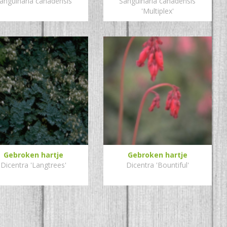
anguinaria canadensis
Sanguinaria canadensis
'Multiplex'
Gebroken hartje
Gebroken hartje
Dicentra 'Langtrees'
Dicentra 'Bountiful'