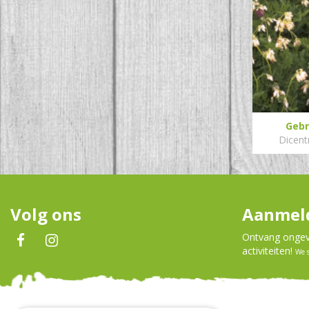
Gebr
Dicentr
Volg ons
Aanmeld
Ontvang ongeve
activiteiten!
We 