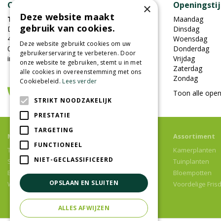
Contact
Openingsti
×
Deze website maakt
Tuincentrum Oosterhout
Maandag
gebruik van cookies.
Damweg 7
Dinsdag
4905BS Oosterhout
Woensdag
Deze website gebruikt cookies om uw
0162-451852
Donderdag
gebruikerservaring te verbeteren. Door
info@tuincentrumoosterhout.nl
Vrijdag
onze website te gebruiken, stemt u in met
Zaterdag
alle cookies in overeenstemming met ons
Zondag
Cookiebeleid.
Lees verder
Toon alle open
STRIKT NOODZAKELIJK
PRESTATIE
TARGETING
Meer informatie
Assortiment
FUNCTIONEEL
Tuincentrum
Kamerplanten
NIET-GECLASSIFICEERD
Speelparadijs
Tuinplanten
Bloemenwinkel
Bloempotten
OPSLAAN EN SLUITEN
Woonwinkel
Voordelige Fris
ALLES AFWIJZEN