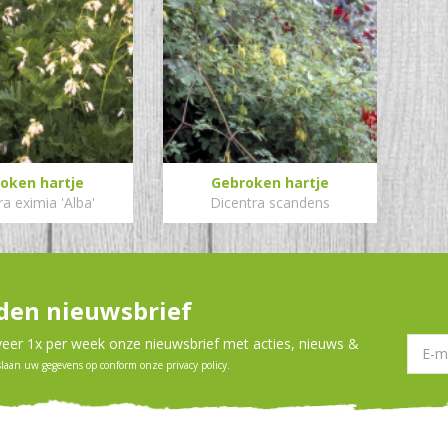
oken hartje
Gebroken hartje
a eximia 'Alba'
Dicentra scandens
en nieuwsbrief
er 1x per week onze nieuwsbrief met acties, nieuws &
slaan uw gegevens op conform onze
privacy policy
.