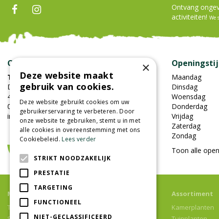
Ontvang ongeve
activiteiten!
We 
Contact
Openingsti
×
Deze website maakt
Tuincentrum Oosterhout
Maandag
gebruik van cookies.
Damweg 7
Dinsdag
4905BS Oosterhout
Woensdag
Deze website gebruikt cookies om uw
0162-451852
Donderdag
gebruikerservaring te verbeteren. Door
info@tuincentrumoosterhout.nl
Vrijdag
onze website te gebruiken, stemt u in met
Zaterdag
alle cookies in overeenstemming met ons
Zondag
Cookiebeleid.
Lees verder
Toon alle open
STRIKT NOODZAKELIJK
PRESTATIE
TARGETING
Meer informatie
Assortiment
FUNCTIONEEL
Tuincentrum
Kamerplanten
NIET-GECLASSIFICEERD
Speelparadijs
Tuinplanten