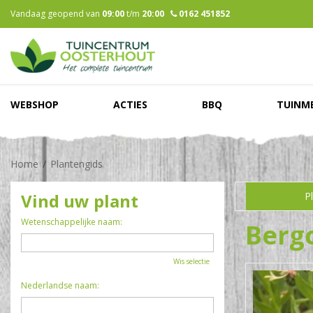
Ga
Vandaag geopend van
09:00
t/m
20:00
0162 451852
naar
content
WEBSHOP
ACTIES
BBQ
TUINM
Home
Plantengids
Vind uw plant
P
Wetenschappelijke naam:
Berg
Wis selectie
Nederlandse naam: