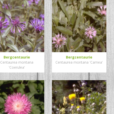
Bergcentaurie
Bergcentaurie
Centaurea montana
Centaurea montana 'Carnea'
'Coerulea'