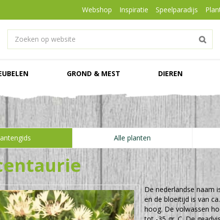
Webshop
Inspiratie
Speelparadijs
Plan
EUBELEN
GROND & MEST
DIEREN
lantengids
Alle planten
centaurie
De nederlandse naam i
en de bloeitijd is van ca
hoog. De volwassen ho
tot -35 gr. C. De geadvi