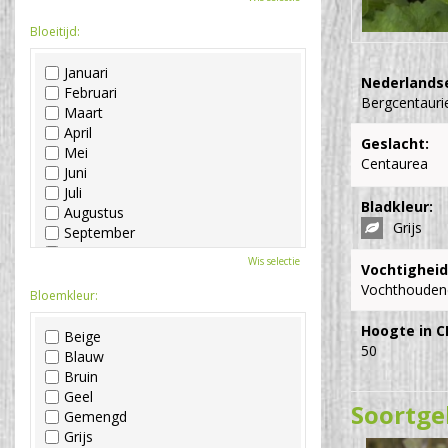
Bloeitijd:
Januari
Nederlands
Februari
Bergcentauri
Maart
April
Geslacht:
Mei
Centaurea
Juni
Juli
Bladkleur:
Augustus
Grijs
September
Oktober
Wis selectie
Vochtigheid
November
Vochthouden
December
Bloemkleur:
Hoogte in C
Beige
50
Blauw
Bruin
Geel
Soortge
Gemengd
Grijs