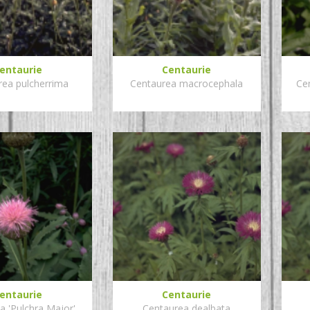
entaurie
Centaurie
rea pulcherrima
Centaurea macrocephala
Ce
entaurie
Centaurie
a 'Pulchra Major'
Centaurea dealbata