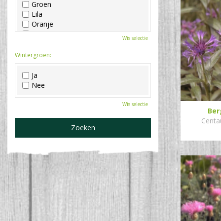
Groen
Lila
Oranje
Paars
Wis selectie
Rood
Roze
Wintergroen:
Wit
Zwart
Ja
Nee
Wis selectie
Ber
Centa