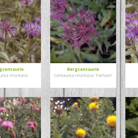
gcentaurie
Bergcentaurie
urea montana
Centaurea montana 'Parham'