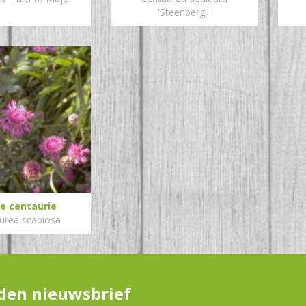
'Steenbergii'
e centaurie
urea scabiosa
en nieuwsbrief