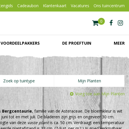
tengids
Cadeaubon
Klantenkaart
Vacatures
Ons tuincentrum
VOORDEELPAKKERS
DE PROEFTUIN
MEER
Zoek op tuintype
Mijn Planten
Voeg toe aan Mijn Planten
s
Bergcentaurie
, familie van de Asteraceae. De bloemkleur is wit
. juni tot en met juli. De bladeren zijn grijs en ongeveer 30 cm.
ogte van deze
vaste plant
is ca. 50 cm. Verdraagt een temperatuur
seerde plantafstand is 33 cm. (7-9 st. per m2.) Is goed verkrijgbaar.