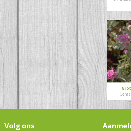
Grot
Centa
Volg ons
Aanmeld