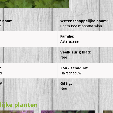
e naam:
Wetenschappelijke naam:
e
Centaurea montana 'Alba'
Familie:
Asteraceae
Veelkleurig blad:
Nee
:
Zon / schaduw:
d
Halfschaduw
M:
Giftig:
Nee
lijke planten