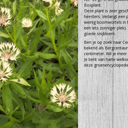
Bosplant.
Deze plant is zeer ges
heesters. Verlangt een
weinig boomwortels in h
een iets zonniger plek
goede snijbloem.
Ben je op zoek naar Ce
bekend als Bergcentau
centimeter. Wil je meer
Je bent van harte welko
deze groenencyclopedie 