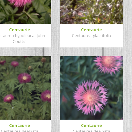
Centaurie
Centaurie
ntaurea hypoleuca 'John
Centaurea glastifolia
Coutts'
Centaurie
Centaurie
Centaurea dealbata
Centaurea dealbata