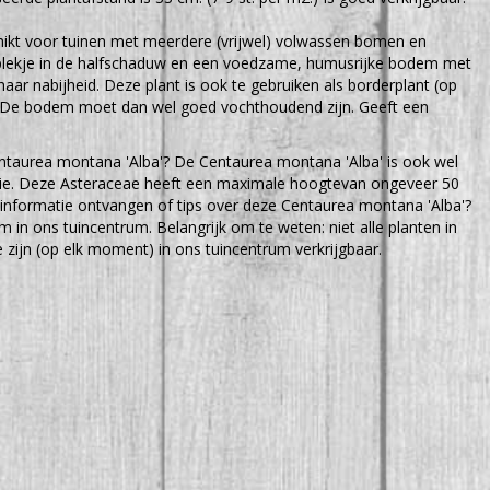
chikt voor tuinen met meerdere (vrijwel) volwassen bomen en
 plekje in de halfschaduw en een voedzame, humusrijke bodem met
aar nabijheid. Deze plant is ook te gebruiken als borderplant (op
). De bodem moet dan wel goed vochthoudend zijn. Geeft een
ntaurea montana 'Alba'? De Centaurea montana 'Alba' is ook wel
rie. Deze Asteraceae heeft een maximale hoogtevan ongeveer 50
 informatie ontvangen of tips over deze Centaurea montana 'Alba'?
m in ons tuincentrum. Belangrijk om te weten: niet alle planten in
zijn (op elk moment) in ons tuincentrum verkrijgbaar.