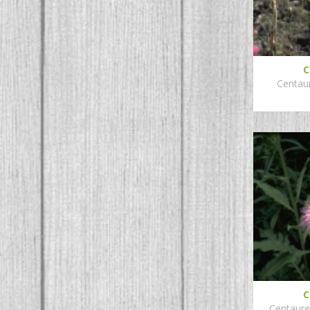
C
Centau
C
Centaure