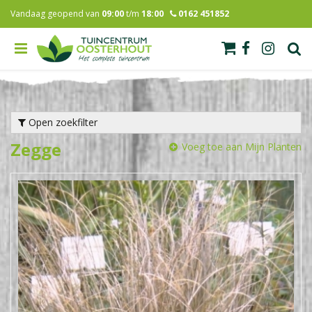
G
Vandaag geopend van
09:00
t/m
18:00
0162 451852
a
n
a
a
r
c
o
n
Open zoekfilter
t
Zegge
e
Voeg toe aan Mijn Planten
n
t