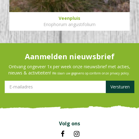
Veenpluis
Eriophorum angustifolium
Aanmelden nieuwsbrief
Ontvang ongeveer 1x per week onze nieuwsbrief met acties,
nieuws & activiteiten!
We slaan uw gegevens op conform onze
privacy policy
.
Volg ons