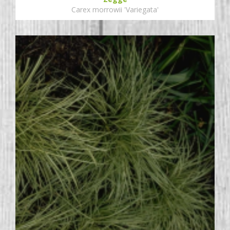
Carex morrowii 'Variegata'