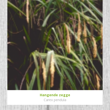
Hangende zegge
Carex pendula