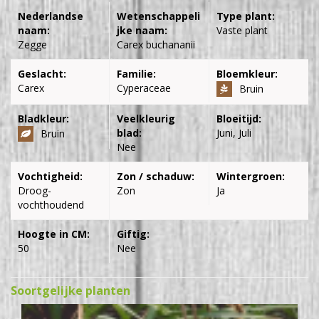
Nederlandse
Wetenschappeli
Type plant:
naam:
jke naam:
Vaste plant
Zegge
Carex buchananii
Geslacht:
Familie:
Bloemkleur:
Carex
Cyperaceae
Bruin
Bladkleur:
Veelkleurig
Bloeitijd:
blad:
Juni, Juli
Bruin
Nee
Vochtigheid:
Zon / schaduw:
Wintergroen:
Droog-
Zon
Ja
vochthoudend
Hoogte in CM:
Giftig:
50
Nee
Soortgelijke planten