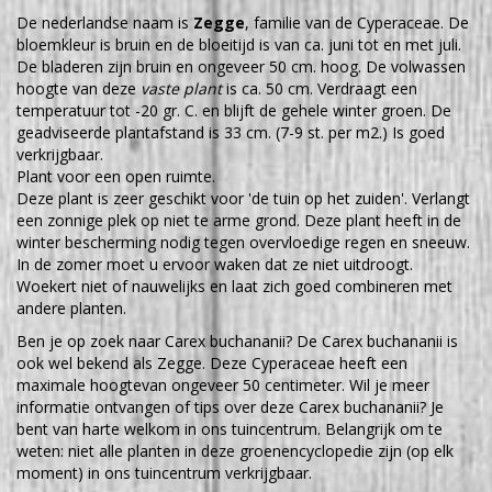
De nederlandse naam is
Zegge
, familie van de Cyperaceae. De
bloemkleur is bruin en de bloeitijd is van ca. juni tot en met juli.
De bladeren zijn bruin en ongeveer 50 cm. hoog. De volwassen
hoogte van deze
vaste plant
is ca. 50 cm. Verdraagt een
temperatuur tot -20 gr. C. en blijft de gehele winter groen. De
geadviseerde plantafstand is 33 cm. (7-9 st. per m2.) Is goed
verkrijgbaar.
Plant voor een open ruimte.
Deze plant is zeer geschikt voor 'de tuin op het zuiden'. Verlangt
een zonnige plek op niet te arme grond. Deze plant heeft in de
winter bescherming nodig tegen overvloedige regen en sneeuw.
In de zomer moet u ervoor waken dat ze niet uitdroogt.
Woekert niet of nauwelijks en laat zich goed combineren met
andere planten.
Ben je op zoek naar Carex buchananii? De Carex buchananii is
ook wel bekend als Zegge. Deze Cyperaceae heeft een
maximale hoogtevan ongeveer 50 centimeter. Wil je meer
informatie ontvangen of tips over deze Carex buchananii? Je
bent van harte welkom in ons tuincentrum. Belangrijk om te
weten: niet alle planten in deze groenencyclopedie zijn (op elk
moment) in ons tuincentrum verkrijgbaar.