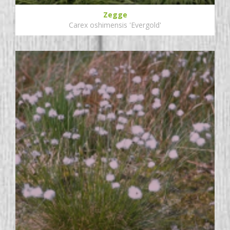
Zegge
Carex oshimensis 'Evergold'