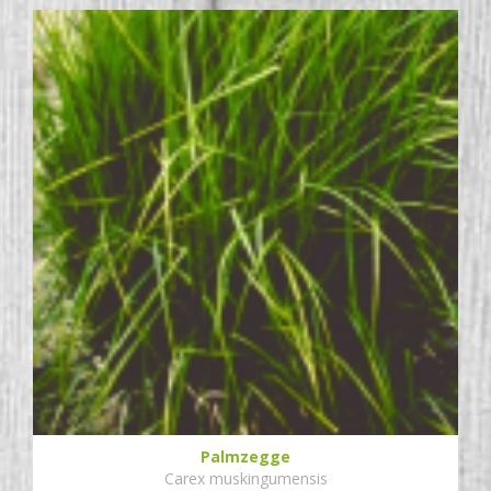
Palmzegge
Carex muskingumensis