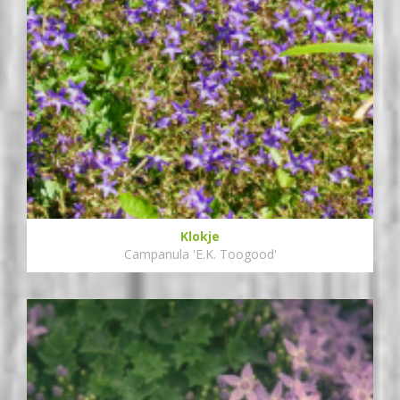
Klokje
Campanula 'E.K. Toogood'