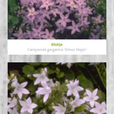
Klokje
Campanula garganica 'Erinus Major'