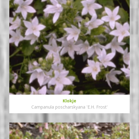
Klokje
Campanula poscharskyana 'E.H. Frost'