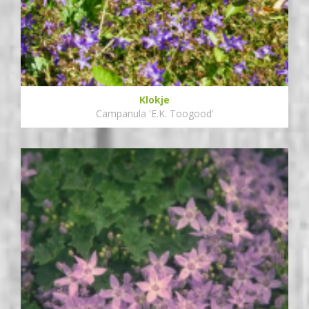
Klokje
Campanula 'E.K. Toogood'