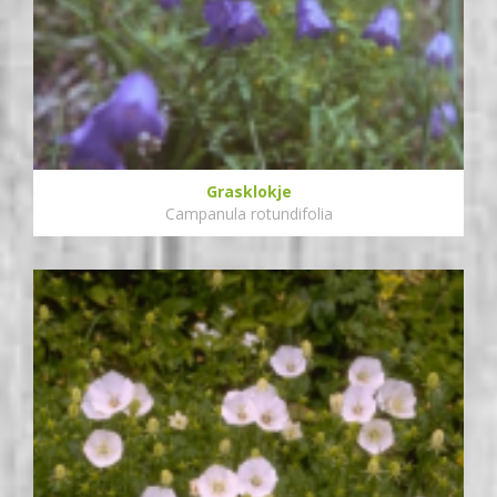
Grasklokje
Campanula rotundifolia