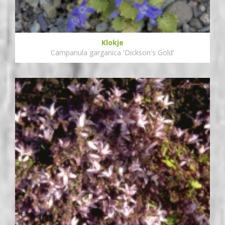
Klokje
Campanula garganica 'Dickson's Gold'