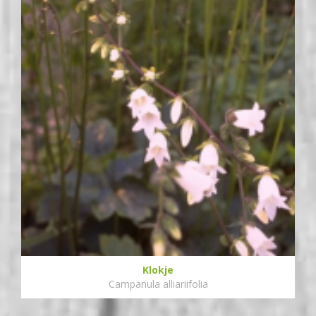
Klokje
Campanula alliariifolia