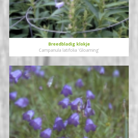
Breedbladig klokje
Campanula latifolia 'Gloaming'