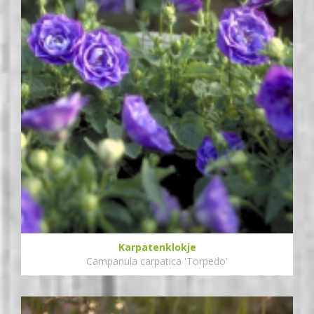
Karpatenklokje
Campanula carpatica 'Torpedo'