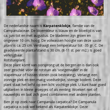
De nederlandse naam is
Karpatenklokje
, familie van de
Campanulaceae. De bloemkleur is blauw en de bloeitijd is van
ca. juni tot en met augustus. De bladeren zijn groen en
ongeveer 10 cm. hoog. De volwassen hoogte van deze
vaste
plant
is ca. 25 cm. Verdraagt een temperatuur tot -35 gr. C. De
geadviseerde plantafstand is 30 cm. (8-11 st. per m2.) Is goed
verkrijgbaar.
Rotstuinplant.
Deze plant komt van oorsprong uit de bergen en is dan ook
zeer geschikt voor de rotstuin als 'voegenvuller' in de
stapelmuur of tussen stenen (ook bestrating). Verlangt een
zonnige plek en een matig voedselrijke, stenige bodem. Deze
plant staat het liefst op een licht vochtige plek. U kunt haar goed
uitplanten In kleine groepjes of als eenling. Woekert niet of
nauwelijks en laat zich goed combineren met andere planten.
Ben je op zoek naar Campanula carpatica? De Campanula
carpatica is ook wel bekend als Karpatenklokje. Deze