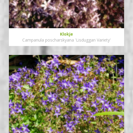
Klokje
Campanula poscharskyana 'Lisduggan Variety'