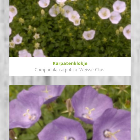
Karpatenklokje
Campanula carpatica 'Weisse Clips'