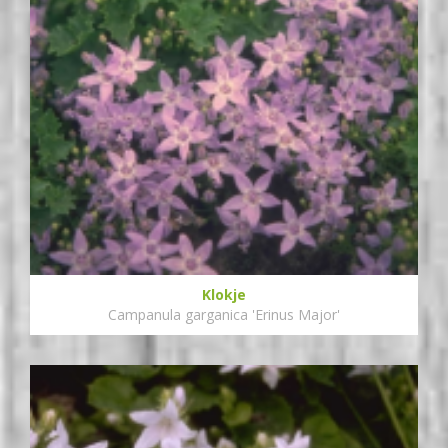
Klokje
Campanula garganica 'Erinus Major'