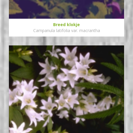
Breed klokje
Campanula latifolia var. macrantha