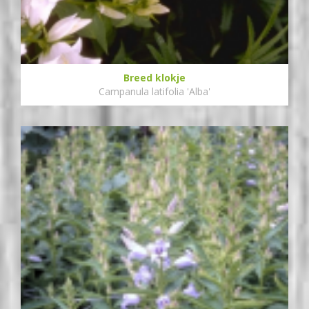
Breed klokje
Campanula latifolia 'Alba'