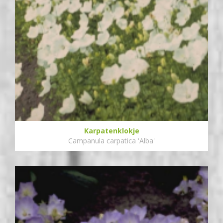
Karpatenklokje
Campanula carpatica 'Alba'