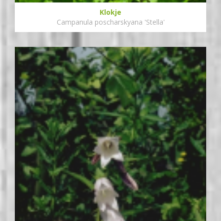
Klokje
Campanula poscharskyana 'Stella'