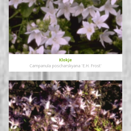
Klokje
Campanula poscharskyana 'E.H. Frost'