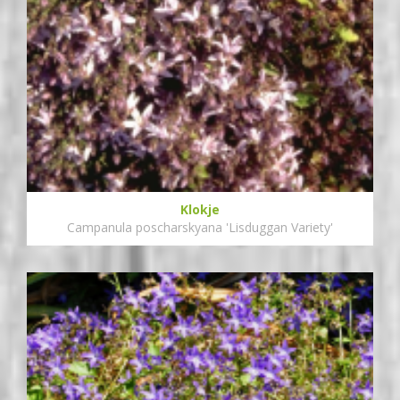
Klokje
Campanula poscharskyana 'Lisduggan Variety'