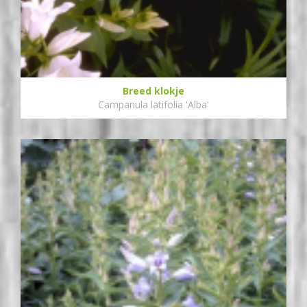
Breed klokje
Campanula latifolia 'Alba'