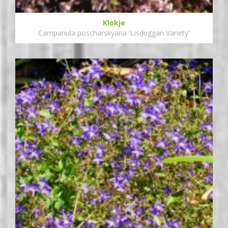
Klokje
Campanula poscharskyana 'Lisduggan Variety'