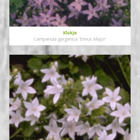
Klokje
Campanula garganica 'Erinus Major'