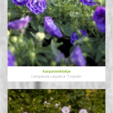
Karpatenklokje
Campanula carpatica 'Torpedo'