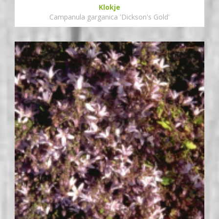
Klokje
Campanula garganica 'Dickson's Gold'