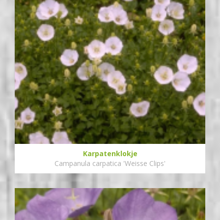
Karpatenklokje
Campanula carpatica 'Weisse Clips'