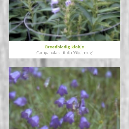
Breedbladig klokje
Campanula latifolia 'Gloaming'