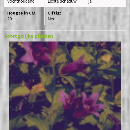
Vochthoudend
Lichte schaduw
Ja
Hoogte in CM:
Giftig:
20
Nee
Soortgelijke planten