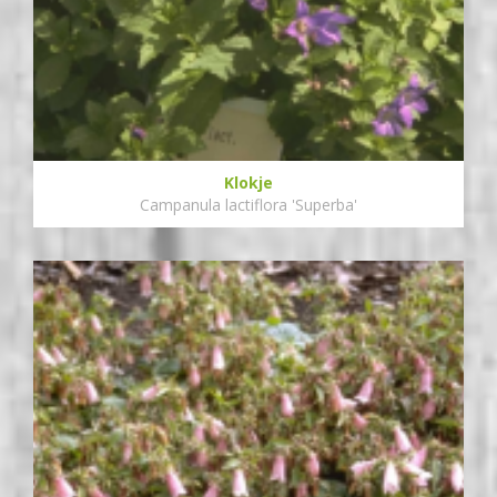
Klokje
Campanula lactiflora 'Superba'