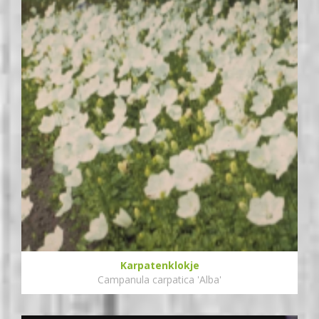
Karpatenklokje
Campanula carpatica 'Alba'