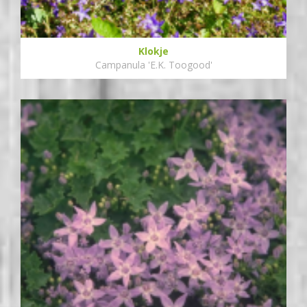
Klokje
Campanula 'E.K. Toogood'