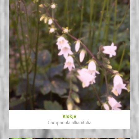
Klokje
Campanula alliariifolia