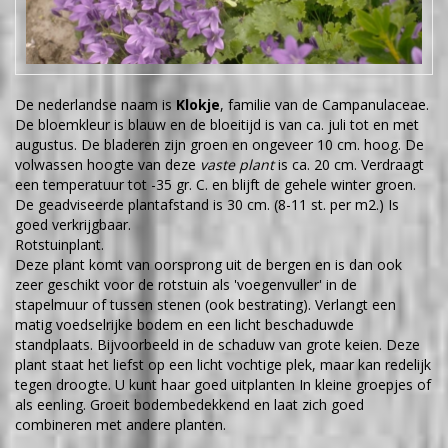
De nederlandse naam is
Klokje
, familie van de Campanulaceae.
De bloemkleur is blauw en de bloeitijd is van ca. juli tot en met
augustus. De bladeren zijn groen en ongeveer 10 cm. hoog. De
volwassen hoogte van deze
vaste plant
is ca. 20 cm. Verdraagt
een temperatuur tot -35 gr. C. en blijft de gehele winter groen.
De geadviseerde plantafstand is 30 cm. (8-11 st. per m2.) Is
goed verkrijgbaar.
Rotstuinplant.
Deze plant komt van oorsprong uit de bergen en is dan ook
zeer geschikt voor de rotstuin als 'voegenvuller' in de
stapelmuur of tussen stenen (ook bestrating). Verlangt een
matig voedselrijke bodem en een licht beschaduwde
standplaats. Bijvoorbeeld in de schaduw van grote keien. Deze
plant staat het liefst op een licht vochtige plek, maar kan redelijk
tegen droogte. U kunt haar goed uitplanten In kleine groepjes of
als eenling. Groeit bodembedekkend en laat zich goed
combineren met andere planten.