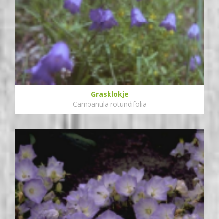
Grasklokje
Campanula rotundifolia