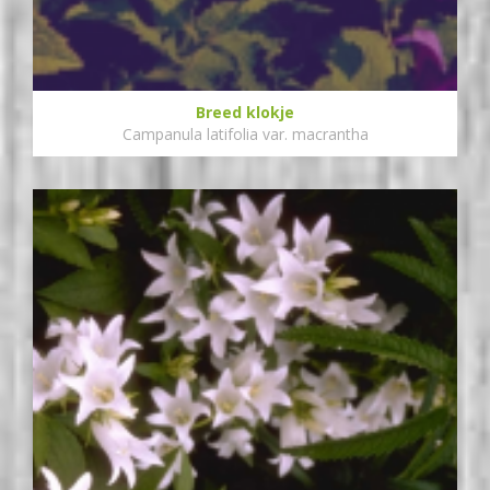
Breed klokje
Campanula latifolia var. macrantha