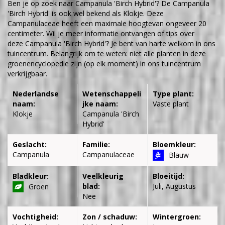
Ben je op zoek naar Campanula 'Birch Hybrid'? De Campanula
'Birch Hybrid' is ook wel bekend als Klokje. Deze
Campanulaceae heeft een maximale hoogtevan ongeveer 20
centimeter. Wil je meer informatie ontvangen of tips over
deze Campanula 'Birch Hybrid'? Je bent van harte welkom in ons
tuincentrum. Belangrijk om te weten: niet alle planten in deze
groenencyclopedie zijn (op elk moment) in ons tuincentrum
verkrijgbaar.
Nederlandse
Wetenschappeli
Type plant:
naam:
jke naam:
Vaste plant
Klokje
Campanula 'Birch
Hybrid'
Geslacht:
Familie:
Bloemkleur:
Campanula
Campanulaceae
Blauw
Bladkleur:
Veelkleurig
Bloeitijd:
blad:
Juli, Augustus
Groen
Nee
Vochtigheid:
Zon / schaduw:
Wintergroen: