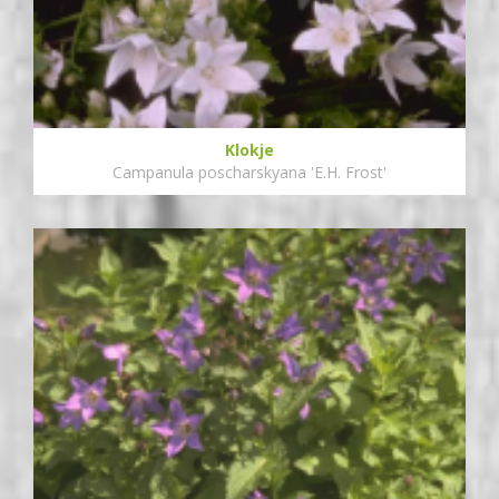
Klokje
Campanula poscharskyana 'E.H. Frost'