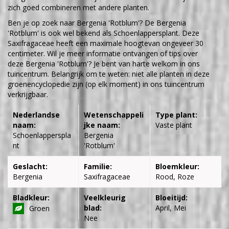
zich goed combineren met andere planten.
Ben je op zoek naar Bergenia 'Rotblum'? De Bergenia
'Rotblum' is ook wel bekend als Schoenlappersplant. Deze
Saxifragaceae heeft een maximale hoogtevan ongeveer 30
centimeter. Wil je meer informatie ontvangen of tips over
deze Bergenia 'Rotblum'? Je bent van harte welkom in ons
tuincentrum. Belangrijk om te weten: niet alle planten in deze
groenencyclopedie zijn (op elk moment) in ons tuincentrum
verkrijgbaar.
Nederlandse
Wetenschappeli
Type plant:
naam:
jke naam:
Vaste plant
Schoenlapperspla
Bergenia
nt
'Rotblum'
Geslacht:
Familie:
Bloemkleur:
Bergenia
Saxifragaceae
Rood, Roze
Bladkleur:
Veelkleurig
Bloeitijd:
blad:
April, Mei
Groen
Nee