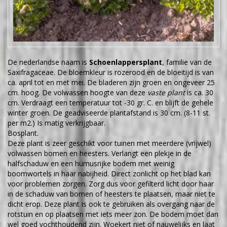
De nederlandse naam is
Schoenlappersplant
, familie van de
Saxifragaceae. De bloemkleur is rozerood en de bloeitijd is van
ca. april tot en met mei. De bladeren zijn groen en ongeveer 25
cm. hoog. De volwassen hoogte van deze
vaste plant
is ca. 30
cm. Verdraagt een temperatuur tot -30 gr. C. en blijft de gehele
winter groen. De geadviseerde plantafstand is 30 cm. (8-11 st.
per m2.) Is matig verkrijgbaar.
Bosplant.
Deze plant is zeer geschikt voor tuinen met meerdere (vrijwel)
volwassen bomen en heesters. Verlangt een plekje in de
halfschaduw en een humusrijke bodem met weinig
boomwortels in haar nabijheid. Direct zonlicht op het blad kan
voor problemen zorgen. Zorg dus voor gefilterd licht door haar
in de schaduw van bomen of heesters te plaatsen, maar niet te
dicht erop. Deze plant is ook te gebruiken als overgang naar de
rotstuin en op plaatsen met iets meer zon. De bodem moet dan
wel goed vochthoudend zijn. Woekert niet of nauwelijks en laat