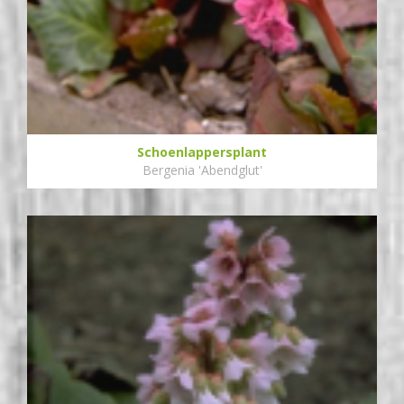
Schoenlappersplant
Bergenia 'Abendglut'