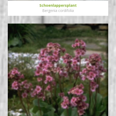
Schoenlappersplant
Bergenia cordifolia