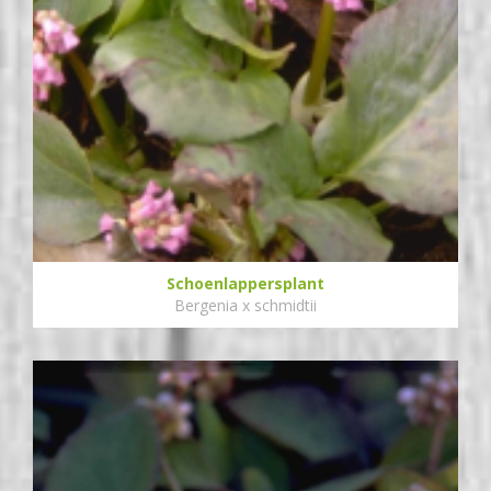
Schoenlappersplant
Bergenia x schmidtii