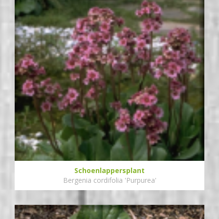
Schoenlappersplant
Bergenia cordifolia 'Purpurea'