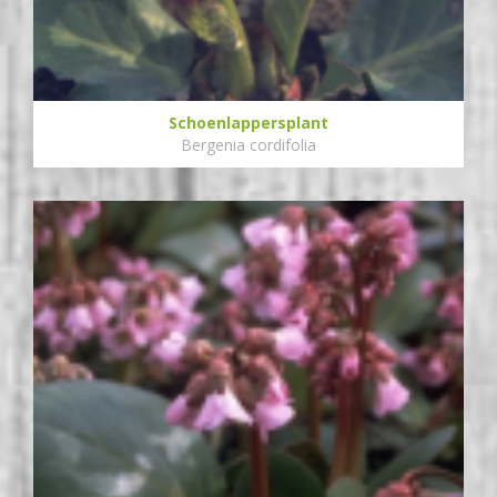
Schoenlappersplant
Bergenia cordifolia