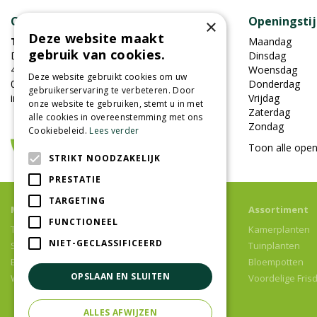
Contact
Openingsti
×
Deze website maakt
Tuincentrum Oosterhout
Maandag
gebruik van cookies.
Damweg 7
Dinsdag
4905BS Oosterhout
Woensdag
Deze website gebruikt cookies om uw
0162-451852
Donderdag
gebruikerservaring te verbeteren. Door
info@tuincentrumoosterhout.nl
Vrijdag
onze website te gebruiken, stemt u in met
Zaterdag
alle cookies in overeenstemming met ons
Zondag
Cookiebeleid.
Lees verder
Toon alle open
STRIKT NOODZAKELIJK
PRESTATIE
TARGETING
Meer informatie
Assortiment
FUNCTIONEEL
Tuincentrum
Kamerplanten
NIET-GECLASSIFICEERD
Speelparadijs
Tuinplanten
Bloemenwinkel
Bloempotten
OPSLAAN EN SLUITEN
Woonwinkel
Voordelige Fris
ALLES AFWIJZEN