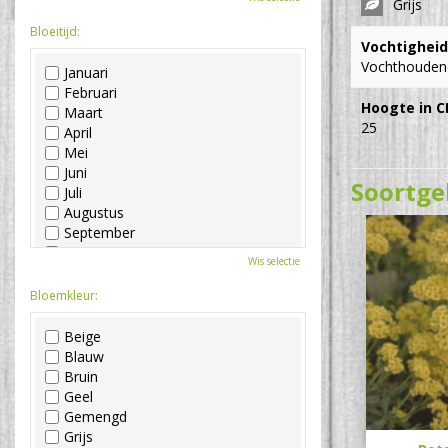
Grijs
Bloeitijd:
Vochtigheid
Vochthouden
Januari
Februari
Hoogte in C
Maart
25
April
Mei
Juni
Soortge
Juli
Augustus
September
Oktober
Wis selectie
November
December
Bloemkleur:
Beige
Blauw
Bruin
Geel
Gemengd
Grijs