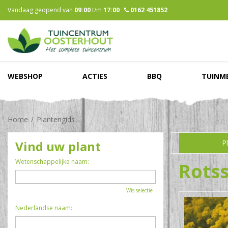
Ga
Vandaag geopend van
09:00
t/m
17:00
0162 451852
naar
content
WEBSHOP
ACTIES
BBQ
TUINM
Home
Plantengids
Vind uw plant
P
Wetenschappelijke naam:
Rots
Wis selectie
Nederlandse naam: