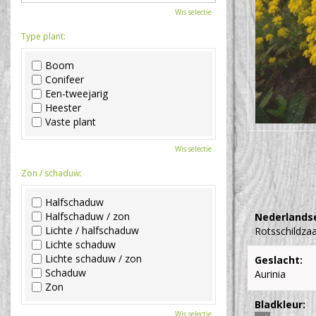
Wis selectie
Type plant:
Boom
Conifeer
Een-tweejarig
Heester
Vaste plant
Wis selectie
Zon / schaduw:
Halfschaduw
Halfschaduw / zon
Nederlands
Lichte / halfschaduw
Rotsschildza
Lichte schaduw
Lichte schaduw / zon
Geslacht:
Schaduw
Aurinia
Zon
Bladkleur:
Wis selectie