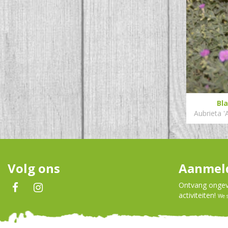
Bl
Aubrieta '
Volg ons
Aanmeld
Ontvang ongeve
activiteiten!
We 