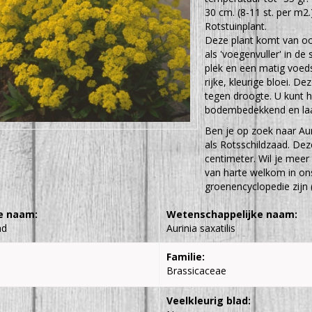
30 cm. (8-11 st. per m2.
Rotstuinplant.
Deze plant komt van oor
als 'voegenvuller' in d
plek en een matig voeds
rijke, kleurige bloei. De
tegen droogte. U kunt ha
bodembedekkend en laa
Ben je op zoek naar Auri
als Rotsschildzaad. De
centimeter. Wil je meer 
van harte welkom in ons
groenencyclopedie zijn 
e naam:
Wetenschappelijke naam:
ad
Aurinia saxatilis
Familie:
Brassicaceae
Veelkleurig blad: