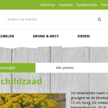
Webshop
Inspiratie
Speelparadijs
Plan
EUBELEN
GROND & MEST
DIEREN
lantengids
Alle planten
schildzaad
De nederlandse naam i
goudgeel en de bloeitijd
15 cm. hoog. De volwa
temperatuur tot -35 gr. 