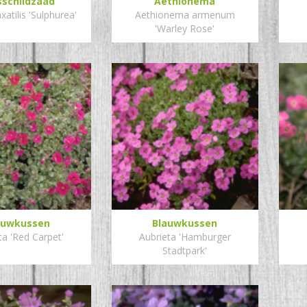
sschildzaad
Aethionema
xatilis 'Sulphurea'
Aethionema armenum
'Warley Rose'
auwkussen
Blauwkussen
ta 'Red Carpet'
Aubrieta 'Hamburger
Stadtpark'