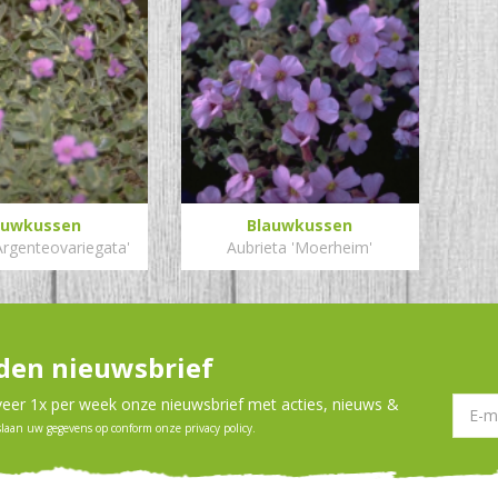
auwkussen
Blauwkussen
Argenteovariegata'
Aubrieta 'Moerheim'
en nieuwsbrief
er 1x per week onze nieuwsbrief met acties, nieuws &
slaan uw gegevens op conform onze
privacy policy
.