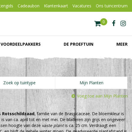
tengids
Cadeaubon
Klantenkaart
Vacatures
Ons tuincentrum
VOORDEELPAKKERS
DE PROEFTUIN
MEER
Zoek op tuintype
Mijn Planten
Voeg toe aan Mijn Planten
s
Rotsschildzaad
, familie van de Brassicaceae. De bloemkleur is
 is van ca. april tot en met mei. De bladeren zijn grijs en ongeveer
ssen hoogte van deze
vaste plant
is ca. 25 cm. Verdraagt een
C. en blijft de gehele winter groen. De geadviseerde plantafstand is