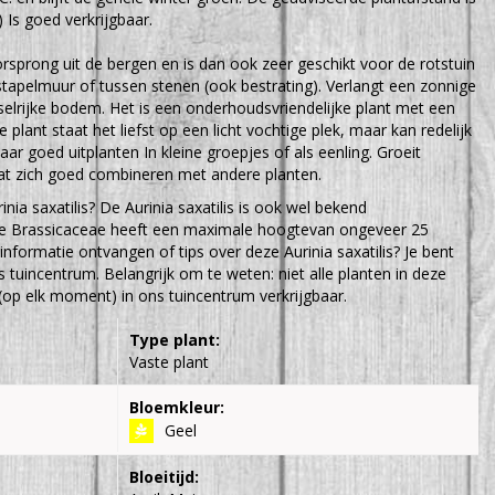
) Is goed verkrijgbaar.
sprong uit de bergen en is dan ook zeer geschikt voor de rotstuin
e stapelmuur of tussen stenen (ook bestrating). Verlangt een zonnige
elrijke bodem. Het is een onderhoudsvriendelijke plant met een
ze plant staat het liefst op een licht vochtige plek, maar kan redelijk
ar goed uitplanten In kleine groepjes of als eenling. Groeit
t zich goed combineren met andere planten.
nia saxatilis? De Aurinia saxatilis is ook wel bekend
ze Brassicaceae heeft een maximale hoogtevan ongeveer 25
informatie ontvangen of tips over deze Aurinia saxatilis? Je bent
 tuincentrum. Belangrijk om te weten: niet alle planten in deze
(op elk moment) in ons tuincentrum verkrijgbaar.
Type plant:
Vaste plant
Bloemkleur:
Geel
Bloeitijd: