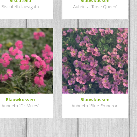
Biscutella
Blauwkussen
Biscutella laevigata
Aubrieta 'Rose Queen'
Blauwkussen
Blauwkussen
Aubrieta 'Dr Mules'
Aubrieta 'Blue Emperor'