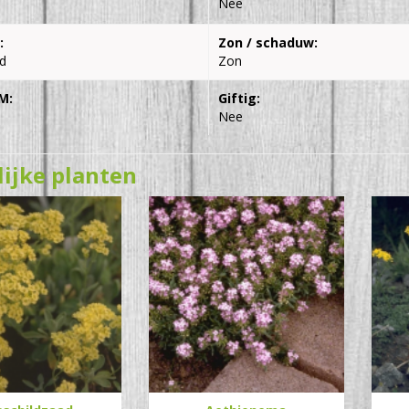
Nee
:
Zon / schaduw:
d
Zon
M:
Giftig:
Nee
lijke planten