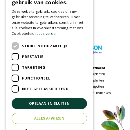
gebruik van cookies.
Partners
Deze website gebruikt cookies om uw
gebruikerservaring te verbeteren. Door
onze website te gebruiken, stemt u in met
alle cookies in overeenstemming met ons
Cookiebeleid.
Lees verder
Wij accepteren
STRIKT NOODZAKELIJK
PRESTATIE
TARGETING
Meer informatie
Assortiment
Tuincentrum
Kamerplanten
FUNCTIONEEL
Speelparadijs
Tuinplanten
Bloemenwinkel
Bloempotten
NIET-GECLASSIFICEERD
Woonwinkel
Voordelige Frisdranken
OPSLAAN EN SLUITEN
© Tuincentrum Oosterhout
ALLES AFWIJZEN
Green Solutions
Tuincentrum Overzicht