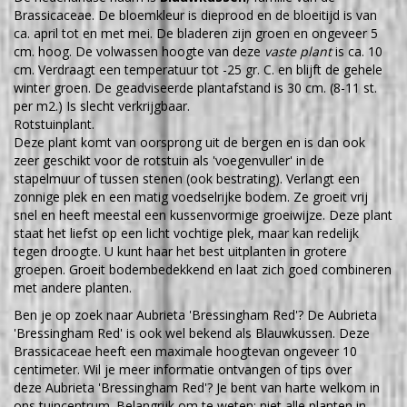
Brassicaceae. De bloemkleur is dieprood en de bloeitijd is van
ca. april tot en met mei. De bladeren zijn groen en ongeveer 5
cm. hoog. De volwassen hoogte van deze
vaste plant
is ca. 10
cm. Verdraagt een temperatuur tot -25 gr. C. en blijft de gehele
winter groen. De geadviseerde plantafstand is 30 cm. (8-11 st.
per m2.) Is slecht verkrijgbaar.
Rotstuinplant.
Deze plant komt van oorsprong uit de bergen en is dan ook
zeer geschikt voor de rotstuin als 'voegenvuller' in de
stapelmuur of tussen stenen (ook bestrating). Verlangt een
zonnige plek en een matig voedselrijke bodem. Ze groeit vrij
snel en heeft meestal een kussenvormige groeiwijze. Deze plant
staat het liefst op een licht vochtige plek, maar kan redelijk
tegen droogte. U kunt haar het best uitplanten in grotere
groepen. Groeit bodembedekkend en laat zich goed combineren
met andere planten.
Ben je op zoek naar Aubrieta 'Bressingham Red'? De Aubrieta
'Bressingham Red' is ook wel bekend als Blauwkussen. Deze
Brassicaceae heeft een maximale hoogtevan ongeveer 10
centimeter. Wil je meer informatie ontvangen of tips over
deze Aubrieta 'Bressingham Red'? Je bent van harte welkom in
ons tuincentrum. Belangrijk om te weten: niet alle planten in