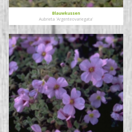
Blauwkussen
Aubrieta 'Argenteovariegata'