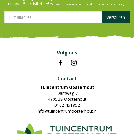
nieuws & activiteiten!
We slaan uw gegevens op conform onze
privacy policy
.
Volg ons
Contact
Tuincentrum Oosterhout
Damweg 7
4905BS Oosterhout
0162-451852
info@tuincentrumoosterhout.nl