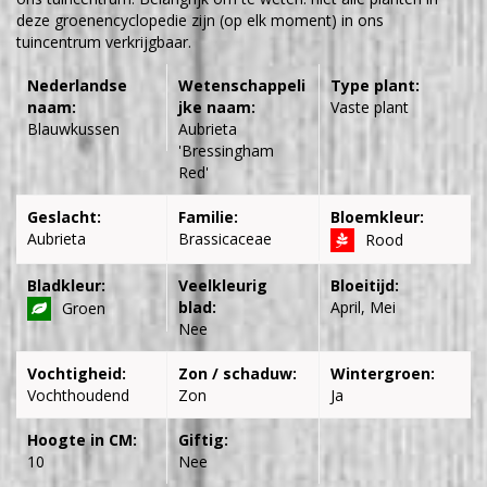
deze groenencyclopedie zijn (op elk moment) in ons
tuincentrum verkrijgbaar.
Nederlandse
Wetenschappeli
Type plant:
naam:
jke naam:
Vaste plant
Blauwkussen
Aubrieta
'Bressingham
Red'
Geslacht:
Familie:
Bloemkleur:
Aubrieta
Brassicaceae
Rood
Bladkleur:
Veelkleurig
Bloeitijd:
blad:
April, Mei
Groen
Nee
Vochtigheid:
Zon / schaduw:
Wintergroen:
Vochthoudend
Zon
Ja
Hoogte in CM:
Giftig:
10
Nee