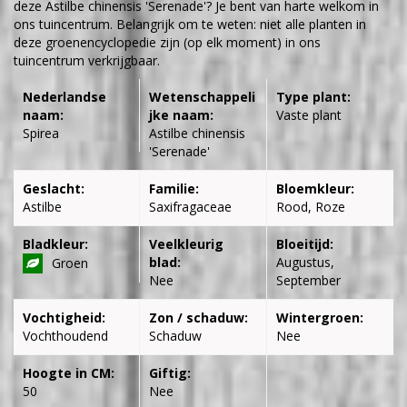
deze Astilbe chinensis 'Serenade'? Je bent van harte welkom in
ons tuincentrum. Belangrijk om te weten: niet alle planten in
deze groenencyclopedie zijn (op elk moment) in ons
tuincentrum verkrijgbaar.
Nederlandse
Wetenschappeli
Type plant:
naam:
jke naam:
Vaste plant
Spirea
Astilbe chinensis
'Serenade'
Geslacht:
Familie:
Bloemkleur:
Astilbe
Saxifragaceae
Rood, Roze
Bladkleur:
Veelkleurig
Bloeitijd:
blad:
Augustus,
Groen
Nee
September
Vochtigheid:
Zon / schaduw:
Wintergroen:
Vochthoudend
Schaduw
Nee
Hoogte in CM:
Giftig:
50
Nee