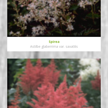
Spirea
Astilbe glaberrima var. saxatilis