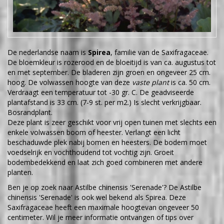
De nederlandse naam is
Spirea
, familie van de Saxifragaceae.
De bloemkleur is rozerood en de bloeitijd is van ca. augustus tot
en met september. De bladeren zijn groen en ongeveer 25 cm.
hoog. De volwassen hoogte van deze
vaste plant
is ca. 50 cm.
Verdraagt een temperatuur tot -30 gr. C. De geadviseerde
plantafstand is 33 cm. (7-9 st. per m2.) Is slecht verkrijgbaar.
Bosrandplant.
Deze plant is zeer geschikt voor vrij open tuinen met slechts een
enkele volwassen boom of heester. Verlangt een licht
beschaduwde plek nabij bomen en heesters. De bodem moet
voedselrijk en vochthoudend tot vochtig zijn. Groeit
bodembedekkend en laat zich goed combineren met andere
planten.
Ben je op zoek naar Astilbe chinensis 'Serenade'? De Astilbe
chinensis 'Serenade' is ook wel bekend als Spirea. Deze
Saxifragaceae heeft een maximale hoogtevan ongeveer 50
centimeter. Wil je meer informatie ontvangen of tips over