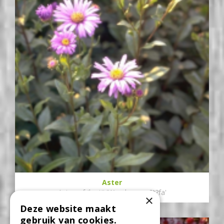
Aster
Aster x frikartii 'Wunder von St?fa'
×
Deze website maakt
gebruik van cookies.