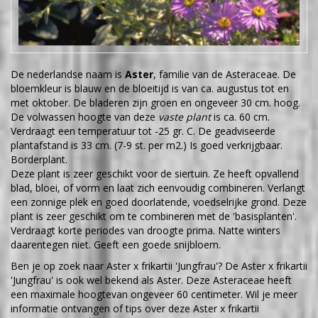
De nederlandse naam is
Aster
, familie van de Asteraceae. De
bloemkleur is blauw en de bloeitijd is van ca. augustus tot en
met oktober. De bladeren zijn groen en ongeveer 30 cm. hoog.
De volwassen hoogte van deze
vaste plant
is ca. 60 cm.
Verdraagt een temperatuur tot -25 gr. C. De geadviseerde
plantafstand is 33 cm. (7-9 st. per m2.) Is goed verkrijgbaar.
Borderplant.
Deze plant is zeer geschikt voor de siertuin. Ze heeft opvallend
blad, bloei, of vorm en laat zich eenvoudig combineren. Verlangt
een zonnige plek en goed doorlatende, voedselrijke grond. Deze
plant is zeer geschikt om te combineren met de 'basisplanten'.
Verdraagt korte periodes van droogte prima. Natte winters
daarentegen niet. Geeft een goede snijbloem.
Ben je op zoek naar Aster x frikartii 'Jungfrau'? De Aster x frikartii
'Jungfrau' is ook wel bekend als Aster. Deze Asteraceae heeft
een maximale hoogtevan ongeveer 60 centimeter. Wil je meer
informatie ontvangen of tips over deze Aster x frikartii