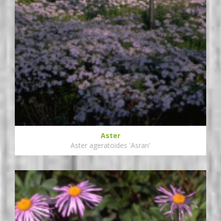
Aster
Aster ageratoides 'Asran'