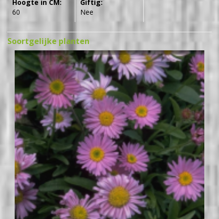
Hoogte in CM:
Giftig:
60
Nee
Soortgelijke planten