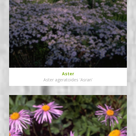
Aster
Aster ageratoides 'Asran'