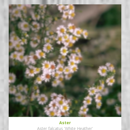
Aster
Aster falcatus 'White Heather'