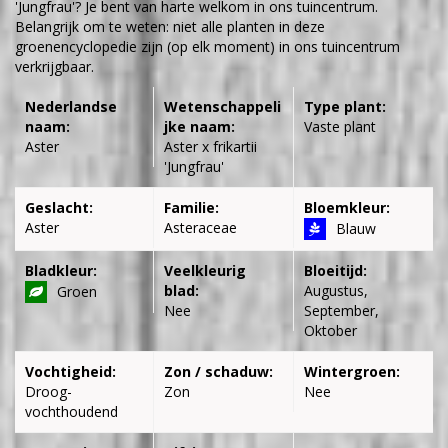
'Jungfrau'? Je bent van harte welkom in ons tuincentrum.
Belangrijk om te weten: niet alle planten in deze
groenencyclopedie zijn (op elk moment) in ons tuincentrum
verkrijgbaar.
Nederlandse
Wetenschappeli
Type plant:
naam:
jke naam:
Vaste plant
Aster
Aster x frikartii
'Jungfrau'
Geslacht:
Familie:
Bloemkleur:
Aster
Asteraceae
Blauw
Bladkleur:
Veelkleurig
Bloeitijd:
blad:
Augustus,
Groen
Nee
September,
Oktober
Vochtigheid:
Zon / schaduw:
Wintergroen:
Droog-
Zon
Nee
vochthoudend