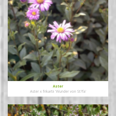
Aster
Aster x frikartii 'Wunder von St?fa'