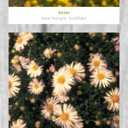
Aster
Aster linosyris 'Goldflake'