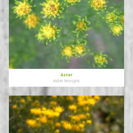
Aster
Aster linosyris