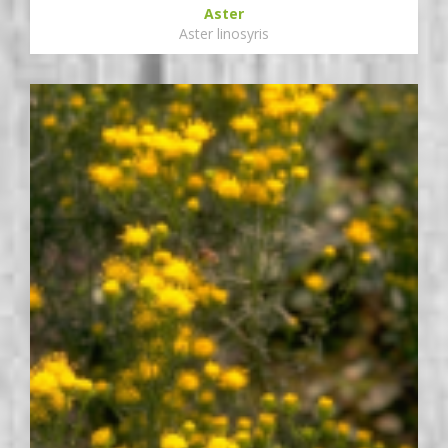
Aster
Aster linosyris