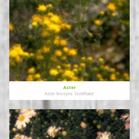
Aster
Aster linosyris 'Goldflake'