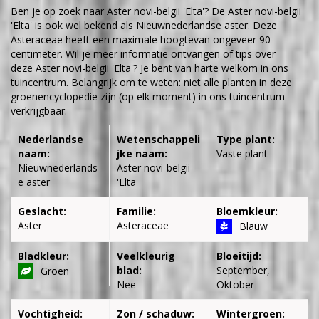
Ben je op zoek naar Aster novi-belgii 'Elta'? De Aster novi-belgii
'Elta' is ook wel bekend als Nieuwnederlandse aster. Deze
Asteraceae heeft een maximale hoogtevan ongeveer 90
centimeter. Wil je meer informatie ontvangen of tips over
deze Aster novi-belgii 'Elta'? Je bent van harte welkom in ons
tuincentrum. Belangrijk om te weten: niet alle planten in deze
groenencyclopedie zijn (op elk moment) in ons tuincentrum
verkrijgbaar.
Nederlandse
Wetenschappeli
Type plant:
naam:
jke naam:
Vaste plant
Nieuwnederlands
Aster novi-belgii
e aster
'Elta'
Geslacht:
Familie:
Bloemkleur:
Aster
Asteraceae
Blauw
Bladkleur:
Veelkleurig
Bloeitijd:
blad:
September,
Groen
Nee
Oktober
Vochtigheid:
Zon / schaduw:
Wintergroen: