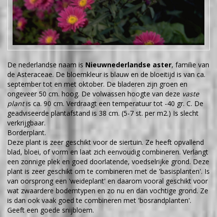
De nederlandse naam is
Nieuwnederlandse aster
, familie van
de Asteraceae. De bloemkleur is blauw en de bloeitijd is van ca.
september tot en met oktober. De bladeren zijn groen en
ongeveer 50 cm. hoog. De volwassen hoogte van deze
vaste
plant
is ca. 90 cm. Verdraagt een temperatuur tot -40 gr. C. De
geadviseerde plantafstand is 38 cm. (5-7 st. per m2.) Is slecht
verkrijgbaar.
Borderplant.
Deze plant is zeer geschikt voor de siertuin. Ze heeft opvallend
blad, bloei, of vorm en laat zich eenvoudig combineren. Verlangt
een zonnige plek en goed doorlatende, voedselrijke grond. Deze
plant is zeer geschikt om te combineren met de 'basisplanten'. Is
van oorsprong een 'weideplant' en daarom vooral geschikt voor
wat zwaardere bodemtypen en zo nu en dan vochtige grond. Ze
is dan ook vaak goed te combineren met 'bosrandplanten'.
Geeft een goede snijbloem.