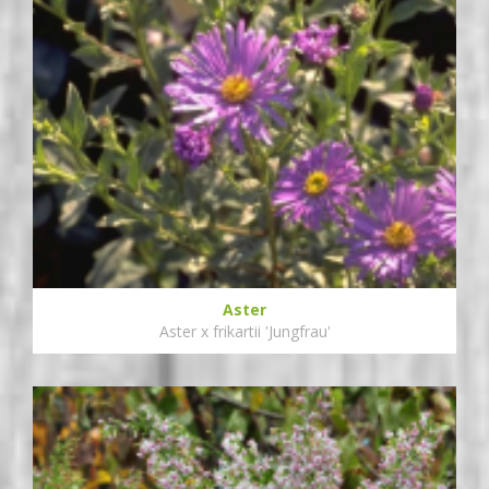
Aster
Aster x frikartii 'Jungfrau'