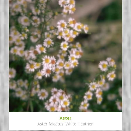
Aster
Aster falcatus 'White Heather'