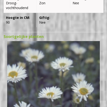
Droog-
Zon
Nee
vochthoudend
Hoogte in CM:
Giftig:
90
Nee
Soortgelijke planten