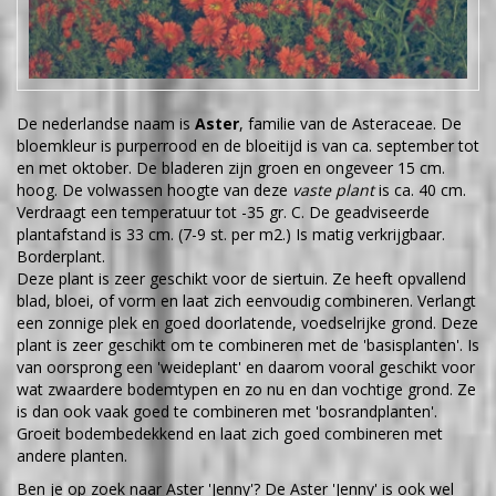
De nederlandse naam is
Aster
, familie van de Asteraceae. De
bloemkleur is purperrood en de bloeitijd is van ca. september tot
en met oktober. De bladeren zijn groen en ongeveer 15 cm.
hoog. De volwassen hoogte van deze
vaste plant
is ca. 40 cm.
Verdraagt een temperatuur tot -35 gr. C. De geadviseerde
plantafstand is 33 cm. (7-9 st. per m2.) Is matig verkrijgbaar.
Borderplant.
Deze plant is zeer geschikt voor de siertuin. Ze heeft opvallend
blad, bloei, of vorm en laat zich eenvoudig combineren. Verlangt
een zonnige plek en goed doorlatende, voedselrijke grond. Deze
plant is zeer geschikt om te combineren met de 'basisplanten'. Is
van oorsprong een 'weideplant' en daarom vooral geschikt voor
wat zwaardere bodemtypen en zo nu en dan vochtige grond. Ze
is dan ook vaak goed te combineren met 'bosrandplanten'.
Groeit bodembedekkend en laat zich goed combineren met
andere planten.
Ben je op zoek naar Aster 'Jenny'? De Aster 'Jenny' is ook wel