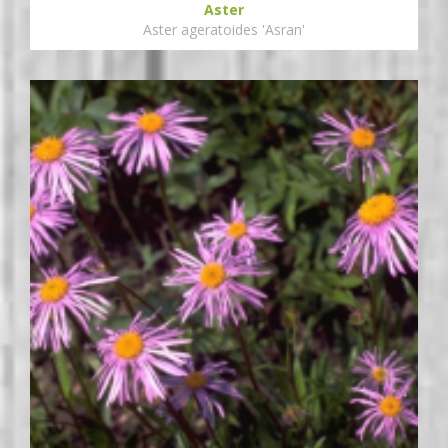
Aster
Aster ageratoides 'Asran'