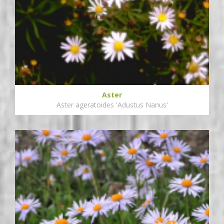
Aster
Aster ageratoides 'Adustus Nanus'