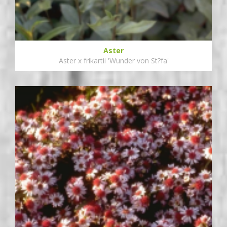
Aster
Aster x frikartii 'Wunder von St?fa'