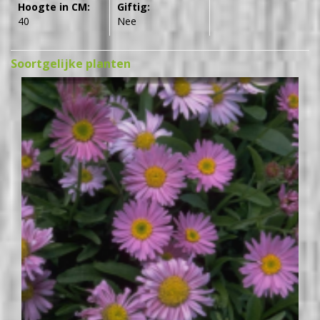
Hoogte in CM:
Giftig:
40
Nee
Soortgelijke planten