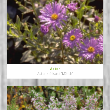
Aster
Aster x frikartii 'M?nch'