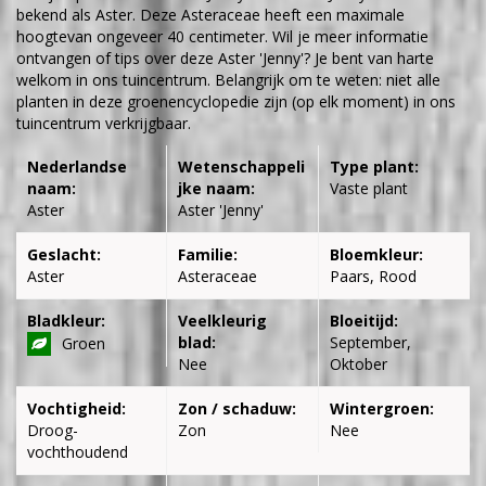
bekend als Aster. Deze Asteraceae heeft een maximale
hoogtevan ongeveer 40 centimeter. Wil je meer informatie
ontvangen of tips over deze Aster 'Jenny'? Je bent van harte
welkom in ons tuincentrum. Belangrijk om te weten: niet alle
planten in deze groenencyclopedie zijn (op elk moment) in ons
tuincentrum verkrijgbaar.
Nederlandse
Wetenschappeli
Type plant:
naam:
jke naam:
Vaste plant
Aster
Aster 'Jenny'
Geslacht:
Familie:
Bloemkleur:
Aster
Asteraceae
Paars, Rood
Bladkleur:
Veelkleurig
Bloeitijd:
blad:
September,
Groen
Nee
Oktober
Vochtigheid:
Zon / schaduw:
Wintergroen:
Droog-
Zon
Nee
vochthoudend