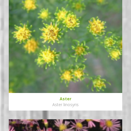
Aster
Aster linosyris