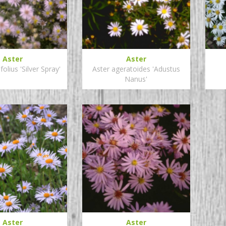
Aster
Aster
folius 'Silver Spray'
Aster ageratoides 'Adustus
Nanus'
Aster
Aster