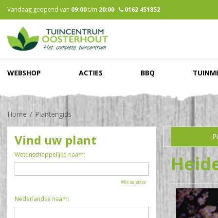
Ga
Vandaag geopend van
09:00
t/m
20:00
0162 451852
naar
content
WEBSHOP
ACTIES
BBQ
TUINM
Home
Plantengids
Vind uw plant
P
Wetenschappelijke naam:
Heid
Wis selectie
Nederlandse naam: