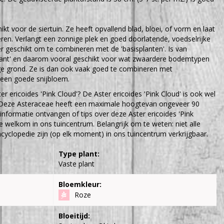
ikt voor de siertuin. Ze heeft opvallend blad, bloei, of vorm en laat
en. Verlangt een zonnige plek en goed doorlatende, voedselrijke
er geschikt om te combineren met de 'basisplanten'. Is van
ant' en daarom vooral geschikt voor wat zwaardere bodemtypen
ge grond. Ze is dan ook vaak goed te combineren met
 een goede snijbloem.
r ericoides 'Pink Cloud'? De Aster ericoides 'Pink Cloud' is ook wel
. Deze Asteraceae heeft een maximale hoogtevan ongeveer 90
 informatie ontvangen of tips over deze Aster ericoides 'Pink
te welkom in ons tuincentrum. Belangrijk om te weten: niet alle
cyclopedie zijn (op elk moment) in ons tuincentrum verkrijgbaar.
Type plant:
Vaste plant
Bloemkleur:
Roze
Bloeitijd: