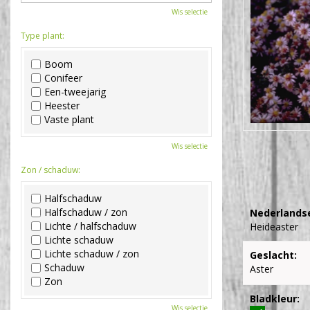
Wis selectie
Type plant:
Boom
Conifeer
Een-tweejarig
Heester
Vaste plant
Wis selectie
Zon / schaduw:
Halfschaduw
Halfschaduw / zon
Nederlands
Lichte / halfschaduw
Heideaster
Lichte schaduw
Lichte schaduw / zon
Geslacht:
Schaduw
Aster
Zon
Bladkleur:
Wis selectie