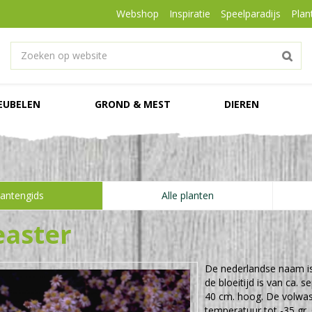
Webshop
Inspiratie
Speelparadijs
Plan
EUBELEN
GROND & MEST
DIEREN
lantengids
Alle planten
easter
De nederlandse naam i
de bloeitijd is van ca.
40 cm. hoog. De volwa
temperatuur tot -35 gr. 