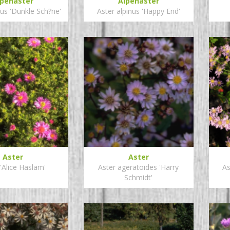
lpenaster
Alpenaster
nus 'Dunkle Sch?ne'
Aster alpinus 'Happy End'
Aster
Aster
'Alice Haslam'
Aster ageratoides 'Harry
As
Schmidt'