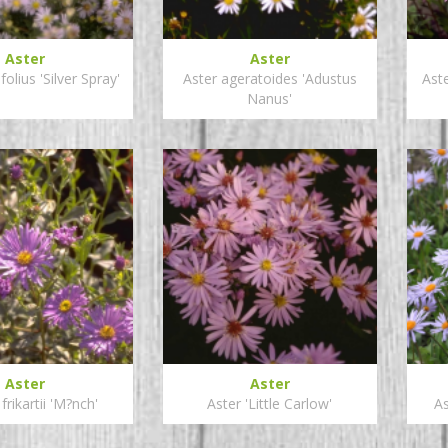
Aster
Aster
folius 'Silver Spray'
Aster ageratoides 'Adustus
Ast
Nanus'
Aster
Aster
frikartii 'M?nch'
Aster 'Little Carlow'
As