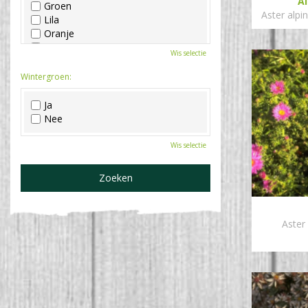
A
Groen
Aster alpi
Lila
Oranje
Paars
Wis selectie
Rood
Roze
Wintergroen:
Wit
Zwart
Ja
Nee
Wis selectie
Aster 