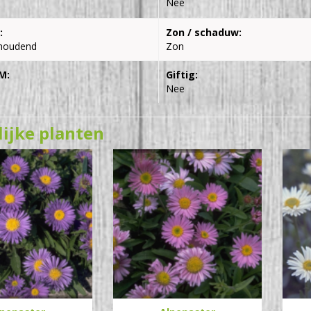
Nee
:
Zon / schaduw:
houdend
Zon
M:
Giftig:
Nee
lijke planten