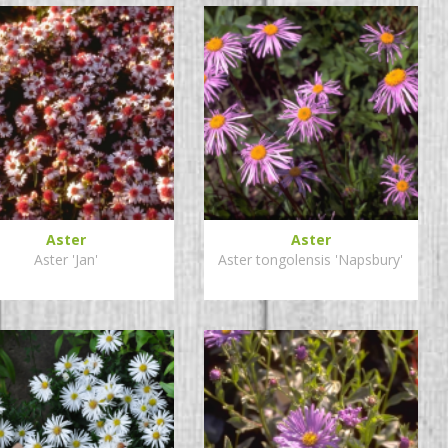
Aster
Aster
Aster 'Jan'
Aster tongolensis 'Napsbury'