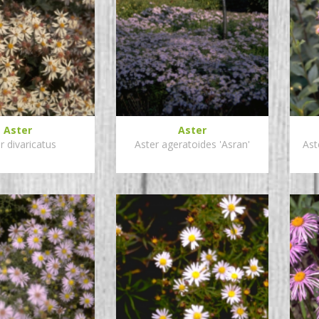
Aster
Aster
r divaricatus
Aster ageratoides 'Asran'
Ast