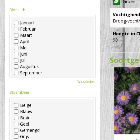
Groen
Bloeitijd:
Vochtigheid
Droog-vocht
Januari
Februari
Hoogte in C
Maart
90
April
Mei
Juni
Soortge
Juli
Augustus
September
Oktober
Wis selectie
November
December
Bloemkleur:
Beige
Blauw
Bruin
Geel
Gemengd
Grijs