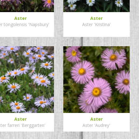
Aster
Aster
er tongolensis 'Napsbury'
Aster 'Kristina'
Aster
Aster
ter farreri 'Berggarten'
Aster 'Audrey'