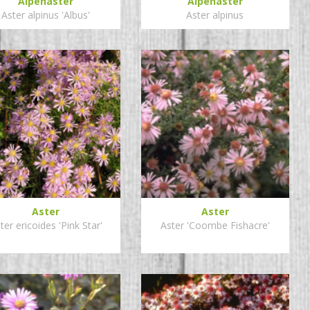
Alpenaster
Alpenaster
Aster alpinus 'Albus'
Aster alpinus
Aster
Aster
ter ericoides 'Pink Star'
Aster 'Coombe Fishacre'