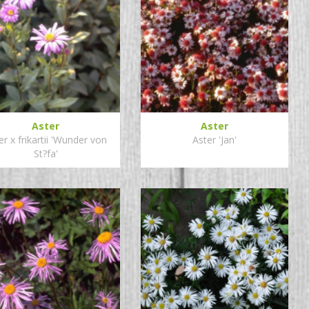
Aster
Aster
er x frikartii 'Wunder von
Aster 'Jan'
St?fa'