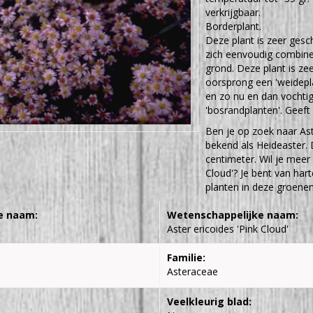
verkrijgbaar.
Borderplant.
Deze plant is zeer gesch
zich eenvoudig combiner
grond. Deze plant is ze
oorsprong een 'weidepl
en zo nu en dan vochti
'bosrandplanten'. Geeft
Ben je op zoek naar Aste
bekend als Heideaster
centimeter. Wil je meer
Cloud'? Je bent van har
planten in deze groenen
e naam:
Wetenschappelijke naam:
Aster ericoides 'Pink Cloud'
Familie:
Asteraceae
Veelkleurig blad: