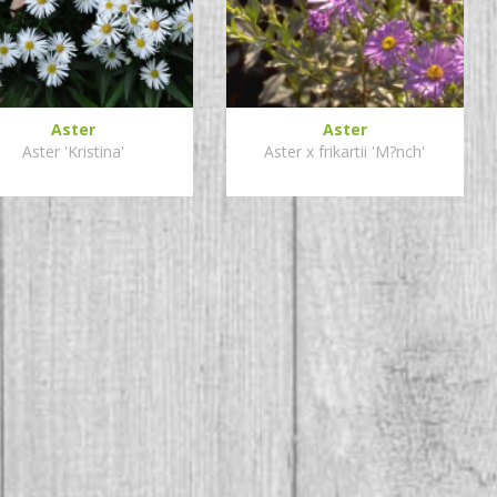
Aster
Aster
Aster 'Kristina'
Aster x frikartii 'M?nch'