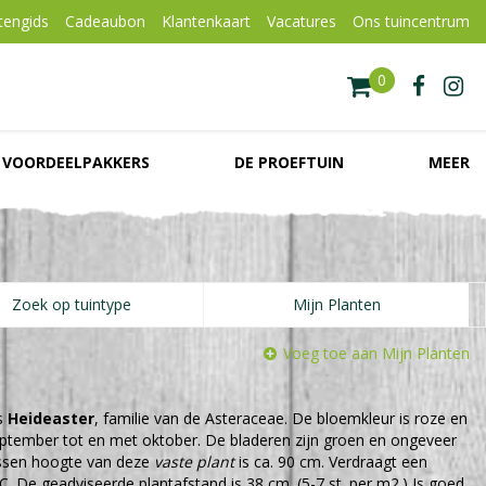
tengids
Cadeaubon
Klantenkaart
Vacatures
Ons tuincentrum
VOORDEELPAKKERS
DE PROEFTUIN
MEER
Zoek op tuintype
Mijn Planten
Voeg toe aan Mijn Planten
s
Heideaster
, familie van de Asteraceae. De bloemkleur is roze en
 september tot en met oktober. De bladeren zijn groen en ongeveer
ssen hoogte van deze
vaste plant
is ca. 90 cm. Verdraagt een
C. De geadviseerde plantafstand is 38 cm. (5-7 st. per m2.) Is goed