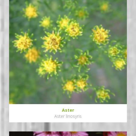
Aster
Aster linosyris