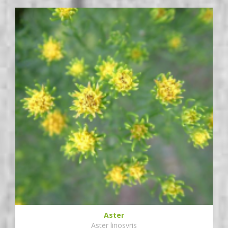
Aster
Aster linosyris