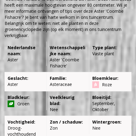
heeft een maximale hoogtevan ongeveer 80 centimeter. Wil je
meer informatie ontvangen of tips over deze Aster 'Coombe
Fishacre'? Je bent van harte welkom in ons tuincentrum.
Belangrijk om te weten: niet alle planten in deze
groenencyclopedie zijn (op elk moment) in ons tuincentrum
verkrijgbaar.
Nederlandse
Wetenschappeli
Type plant:
naam:
jke naam:
Vaste plant
Aster
Aster 'Coombe
Fishacre'
Geslacht:
Familie:
Bloemkleur:
Aster
Asteraceae
Roze
Bladkleur:
Veelkleurig
Bloeitijd:
blad:
September,
Groen
Nee
Oktober
Vochtigheid:
Zon / schaduw:
Wintergroen:
Droog-
Zon
Nee
vochthoudend