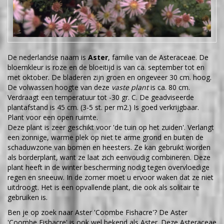
De nederlandse naam is
Aster
, familie van de Asteraceae. De
bloemkleur is roze en de bloeitijd is van ca. september tot en
met oktober. De bladeren zijn groen en ongeveer 30 cm. hoog.
De volwassen hoogte van deze
vaste plant
is ca. 80 cm.
Verdraagt een temperatuur tot -30 gr. C. De geadviseerde
plantafstand is 45 cm. (3-5 st. per m2.) Is goed verkrijgbaar.
Plant voor een open ruimte.
Deze plant is zeer geschikt voor 'de tuin op het zuiden'. Verlangt
een zonnige, warme plek op niet te arme grond en buiten de
schaduwzone van bomen en heesters. Ze kan gebruikt worden
als borderplant, want ze laat zich eenvoudig combineren. Deze
plant heeft in de winter bescherming nodig tegen overvloedige
regen en sneeuw. In de zomer moet u ervoor waken dat ze niet
uitdroogt. Het is een opvallende plant, die ook als solitair te
gebruiken is.
Ben je op zoek naar Aster 'Coombe Fishacre'? De Aster
'Coombe Fishacre' is ook wel bekend als Aster. Deze Asteraceae