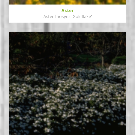
Aster
Aster linosyris 'Goldflake'