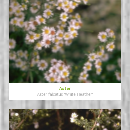
Aster
Aster falcatus 'White Heather'