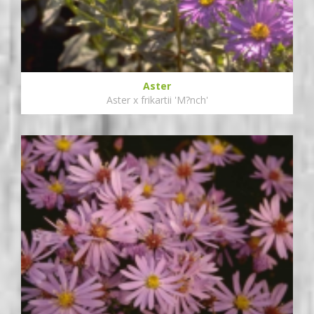
Aster
Aster x frikartii 'M?nch'