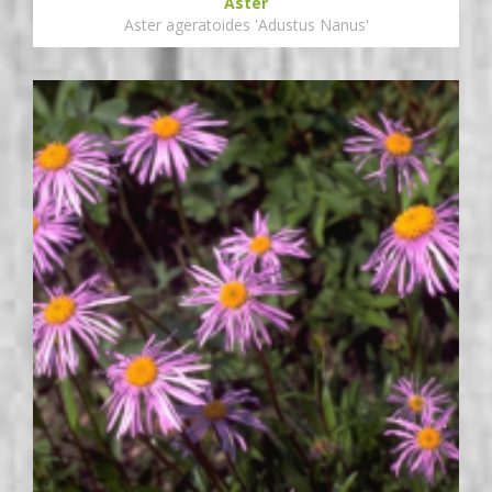
Aster
Aster ageratoides 'Adustus Nanus'