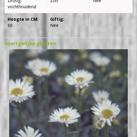
Droog-
Zon
Nee
vochthoudend
Hoogte in CM:
Giftig:
60
Nee
Soortgelijke planten