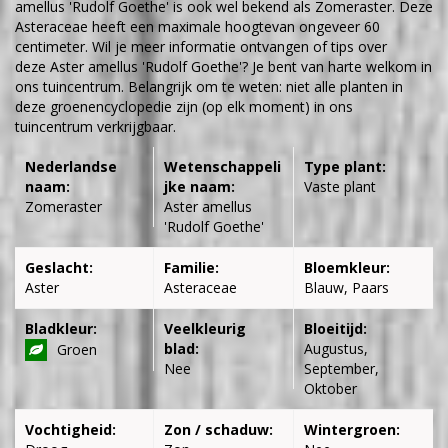
amellus 'Rudolf Goethe' is ook wel bekend als Zomeraster. Deze
Asteraceae heeft een maximale hoogtevan ongeveer 60
centimeter. Wil je meer informatie ontvangen of tips over
deze Aster amellus 'Rudolf Goethe'? Je bent van harte welkom in
ons tuincentrum. Belangrijk om te weten: niet alle planten in
deze groenencyclopedie zijn (op elk moment) in ons
tuincentrum verkrijgbaar.
Nederlandse
Wetenschappeli
Type plant:
naam:
jke naam:
Vaste plant
Zomeraster
Aster amellus
'Rudolf Goethe'
Geslacht:
Familie:
Bloemkleur:
Aster
Asteraceae
Blauw, Paars
Bladkleur:
Veelkleurig
Bloeitijd:
blad:
Augustus,
Groen
Nee
September,
Oktober
Vochtigheid:
Zon / schaduw:
Wintergroen: