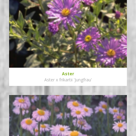
Aster
Aster x frikartii 'Jungfrau'