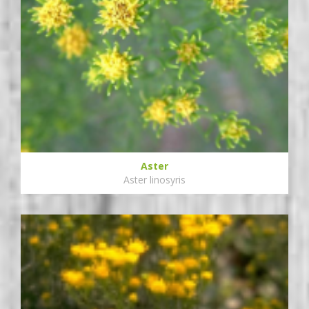
Aster
Aster linosyris