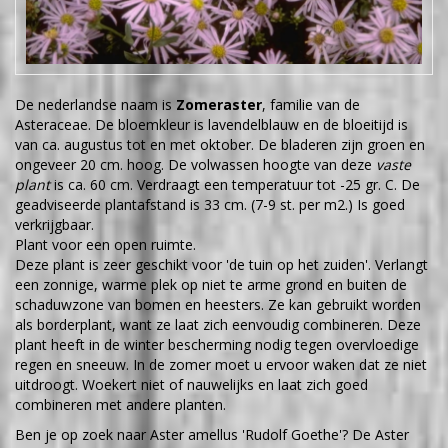
De nederlandse naam is
Zomeraster
, familie van de
Asteraceae. De bloemkleur is lavendelblauw en de bloeitijd is
van ca. augustus tot en met oktober. De bladeren zijn groen en
ongeveer 20 cm. hoog. De volwassen hoogte van deze
vaste
plant
is ca. 60 cm. Verdraagt een temperatuur tot -25 gr. C. De
geadviseerde plantafstand is 33 cm. (7-9 st. per m2.) Is goed
verkrijgbaar.
Plant voor een open ruimte.
Deze plant is zeer geschikt voor 'de tuin op het zuiden'. Verlangt
een zonnige, warme plek op niet te arme grond en buiten de
schaduwzone van bomen en heesters. Ze kan gebruikt worden
als borderplant, want ze laat zich eenvoudig combineren. Deze
plant heeft in de winter bescherming nodig tegen overvloedige
regen en sneeuw. In de zomer moet u ervoor waken dat ze niet
uitdroogt. Woekert niet of nauwelijks en laat zich goed
combineren met andere planten.
Ben je op zoek naar Aster amellus 'Rudolf Goethe'? De Aster