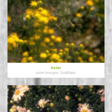
Aster
Aster linosyris 'Goldflake'