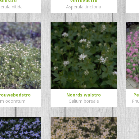
Bedstro
Verfbedstro
erula nitida
Asperula tinctoria
vrouwebedstro
Noords walstro
Pe
um odoratum
Galium boreale
Phu