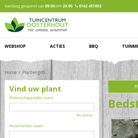
Ga
Vandaag geopend van
09:00
t/m
20:00
0162 451852
naar
content
WEBSHOP
ACTIES
BBQ
TUINM
Home
Plantengids
Vind uw plant
P
Wetenschappelijke naam:
Beds
Wis selectie
Nederlandse naam: