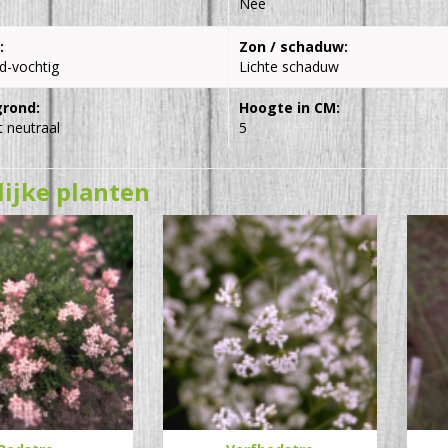
Nee
:
Zon / schaduw:
d-vochtig
Lichte schaduw
grond:
Hoogte in CM:
 neutraal
5
lijke planten