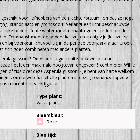
d geschikt voor liefhebbers van een 'echte rotstuin', omdat ze nogal
rging, standplaats en grondsoort. Verlangt een licht beschaduwde
selrijke bodem. In de winter moet u maatregelen treffen om de
en. Daarnaast moet de bodem kalkvrij en stenig zijn (kalkvrij split
n bij voorkeur licht vochtig in de periode voorjaar-najaar Groeit
t zich goed combineren met andere planten.
erula gussonii? De Asperula gussonii is ook wel bekend
aceae heeft een maximale hoogtevan ongeveer 5 centimeter. Wil je
gen of tips over deze Asperula gussonii? Je bent van harte welkom
angrijk om te weten: niet alle planten in deze groenencyclopedie
 ons tuincentrum verkrijgbaar.
Type plant:
Vaste plant
Bloemkleur:
Roze
Bloeitijd: