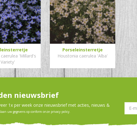
leinsterretje
Porseleinsterretje
caerulea 'Millard's
Houstonia caerulea 'Alba'
Variety'
en nieuwsbrief
er 1x per week onze nieuwsbrief met acties, nieuws &
slaan uw gegevens op conform onze
privacy policy
.