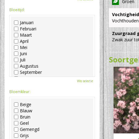
Groen
Bloeitijd:
Vochtigheid
Vochthouden
Januari
Februari
Zuurgraad 
Maart
Zwak zuur tot
April
Mei
Juni
Soortge
Juli
Augustus
September
Oktober
Wis selectie
November
December
Bloemkleur:
Beige
Blauw
Bruin
Geel
Gemengd
Grijs