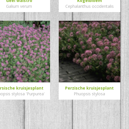
Geel walstro
Kogelbloem
Galium verum
Cephalanthus occidentalis
rsische kruisjesplant
Perzische kruisjesplant
opsis stylosa 'Purpurea'
Phuopsis stylosa