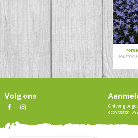
Porse
Houstonia 
Volg ons
Aanmeld
Ontvang ongeve
activiteiten!
We 