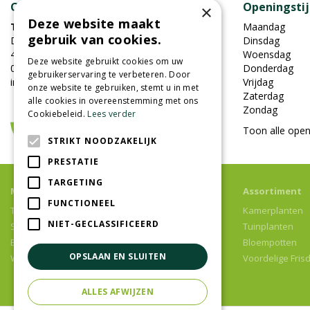
Contact
Openingsti
×
Deze website maakt
Tuincentrum Oosterhout
Maandag
gebruik van cookies.
Damweg 7
Dinsdag
4905BS Oosterhout
Woensdag
Deze website gebruikt cookies om uw
0162-451852
Donderdag
gebruikerservaring te verbeteren. Door
info@tuincentrumoosterhout.nl
Vrijdag
onze website te gebruiken, stemt u in met
Zaterdag
alle cookies in overeenstemming met ons
Zondag
Cookiebeleid.
Lees verder
Toon alle open
STRIKT NOODZAKELIJK
PRESTATIE
TARGETING
Meer informatie
Assortiment
FUNCTIONEEL
Tuincentrum
Kamerplanten
NIET-GECLASSIFICEERD
Speelparadijs
Tuinplanten
Bloemenwinkel
Bloempotten
OPSLAAN EN SLUITEN
Woonwinkel
Voordelige Fris
ALLES AFWIJZEN