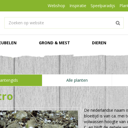
Webshop
Inspiratie
Speelparadijs
Plan
EUBELEN
GROND & MEST
DIEREN
lantengids
Alle planten
tro
De nederlandse naam i
bloeitijd is van ca. me
volwassen hoogte van
C. en blijft de gehele w