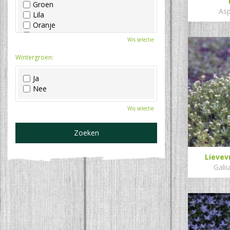
Groen
Asp
Lila
Oranje
Paars
Wis selectie
Rood
Roze
Wintergroen:
Wit
Zwart
Ja
Nee
Wis selectie
Lieve
Gali