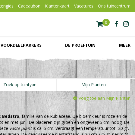
tengids
Cadeaubon
Klantenkaart
Vacatures
Ons tuincentrum
VOORDEELPAKKERS
DE PROEFTUIN
MEER
Zoek op tuintype
Mijn Planten
Voeg toe aan Mijn Planten
s
Bedstro
, familie van de Rubiaceae. De bloemkleur is roze en de
i tot en met juni. De bladeren zijn groen en ongeveer 5 cm. hoog. De
 deze
vaste plant
is ca. 5 cm. Verdraagt een temperatuur tot -20 gr.
inter groen. De geadviseerde plantafstand is 20 cm. (25 st. per m2.)