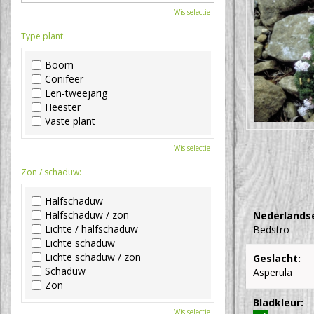
Wis selectie
Type plant:
Boom
Conifeer
Een-tweejarig
Heester
Vaste plant
Wis selectie
Zon / schaduw:
Halfschaduw
Halfschaduw / zon
Nederlands
Lichte / halfschaduw
Bedstro
Lichte schaduw
Lichte schaduw / zon
Geslacht:
Schaduw
Asperula
Zon
Bladkleur:
Wis selectie