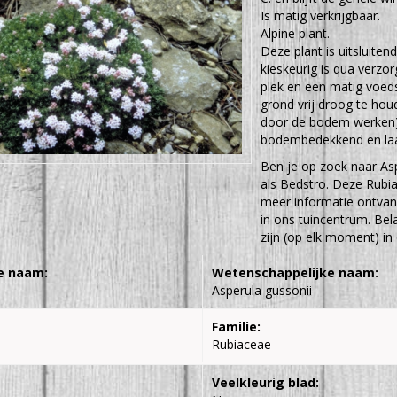
Is matig verkrijgbaar.
Alpine plant.
Deze plant is uitsluiten
kieskeurig is qua verzo
plek en een matig voed
grond vrij droog te houd
door de bodem werken) e
bodembedekkend en laa
Ben je op zoek naar Asp
als Bedstro. Deze Rubi
meer informatie ontvan
in ons tuincentrum. Bel
zijn (op elk moment) in
e naam:
Wetenschappelijke naam:
Asperula gussonii
Familie:
Rubiaceae
Veelkleurig blad: