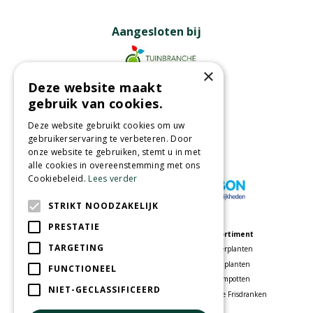
Aangesloten bij
×
Deze website maakt
Partners
gebruik van cookies.
Deze website gebruikt cookies om uw
gebruikerservaring te verbeteren. Door
onze website te gebruiken, stemt u in met
Wij accepteren
alle cookies in overeenstemming met ons
Cookiebeleid.
Lees verder
STRIKT NOODZAKELIJK
PRESTATIE
Meer informatie
Assortiment
TARGETING
Tuincentrum
Kamerplanten
Speelparadijs
Tuinplanten
FUNCTIONEEL
Bloemenwinkel
Bloempotten
NIET-GECLASSIFICEERD
Woonwinkel
Voordelige Frisdranken