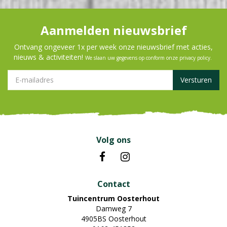
Aanmelden nieuwsbrief
Ontvang ongeveer 1x per week onze nieuwsbrief met acties,
nieuws & activiteiten!
We slaan uw gegevens op conform onze
privacy policy
.
Volg ons
Contact
Tuincentrum Oosterhout
Damweg 7
4905BS Oosterhout