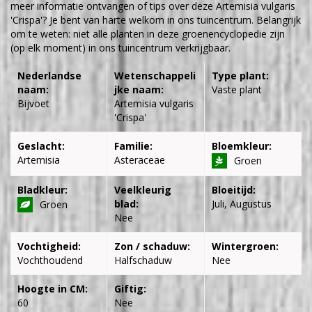
meer informatie ontvangen of tips over deze Artemisia vulgaris
'Crispa'? Je bent van harte welkom in ons tuincentrum. Belangrijk
om te weten: niet alle planten in deze groenencyclopedie zijn
(op elk moment) in ons tuincentrum verkrijgbaar.
Nederlandse
Wetenschappeli
Type plant:
naam:
jke naam:
Vaste plant
Bijvoet
Artemisia vulgaris
'Crispa'
Geslacht:
Familie:
Bloemkleur:
Artemisia
Asteraceae
Groen
Bladkleur:
Veelkleurig
Bloeitijd:
blad:
Juli, Augustus
Groen
Nee
Vochtigheid:
Zon / schaduw:
Wintergroen:
Vochthoudend
Halfschaduw
Nee
Hoogte in CM:
Giftig:
60
Nee