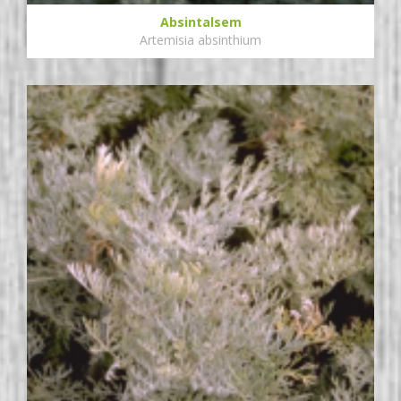
Absintalsem
Artemisia absinthium