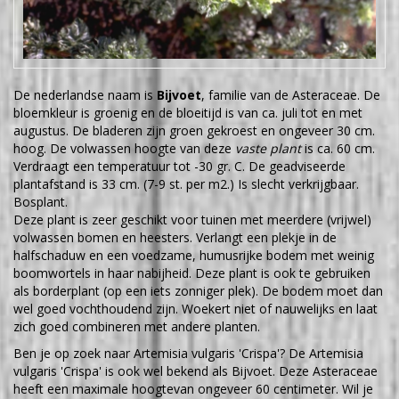
De nederlandse naam is
Bijvoet
, familie van de Asteraceae. De
bloemkleur is groenig en de bloeitijd is van ca. juli tot en met
augustus. De bladeren zijn groen gekroest en ongeveer 30 cm.
hoog. De volwassen hoogte van deze
vaste plant
is ca. 60 cm.
Verdraagt een temperatuur tot -30 gr. C. De geadviseerde
plantafstand is 33 cm. (7-9 st. per m2.) Is slecht verkrijgbaar.
Bosplant.
Deze plant is zeer geschikt voor tuinen met meerdere (vrijwel)
volwassen bomen en heesters. Verlangt een plekje in de
halfschaduw en een voedzame, humusrijke bodem met weinig
boomwortels in haar nabijheid. Deze plant is ook te gebruiken
als borderplant (op een iets zonniger plek). De bodem moet dan
wel goed vochthoudend zijn. Woekert niet of nauwelijks en laat
zich goed combineren met andere planten.
Ben je op zoek naar Artemisia vulgaris 'Crispa'? De Artemisia
vulgaris 'Crispa' is ook wel bekend als Bijvoet. Deze Asteraceae
heeft een maximale hoogtevan ongeveer 60 centimeter. Wil je