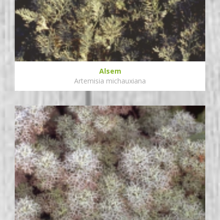
Alsem
Artemisia michauxiana