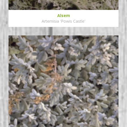
Alsem
Artemisia 'Powis Castle'