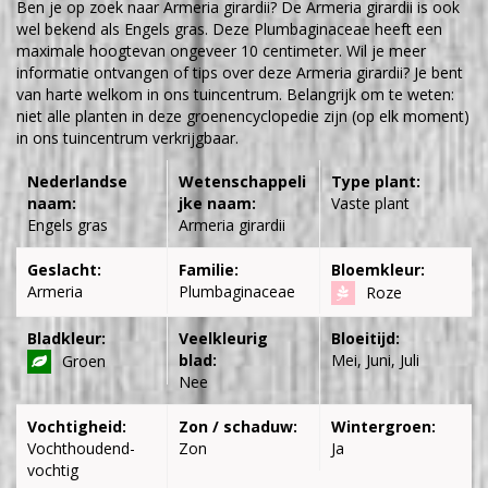
Ben je op zoek naar Armeria girardii? De Armeria girardii is ook
wel bekend als Engels gras. Deze Plumbaginaceae heeft een
maximale hoogtevan ongeveer 10 centimeter. Wil je meer
informatie ontvangen of tips over deze Armeria girardii? Je bent
van harte welkom in ons tuincentrum. Belangrijk om te weten:
niet alle planten in deze groenencyclopedie zijn (op elk moment)
in ons tuincentrum verkrijgbaar.
Nederlandse
Wetenschappeli
Type plant:
naam:
jke naam:
Vaste plant
Engels gras
Armeria girardii
Geslacht:
Familie:
Bloemkleur:
Armeria
Plumbaginaceae
Roze
Bladkleur:
Veelkleurig
Bloeitijd:
blad:
Mei, Juni, Juli
Groen
Nee
Vochtigheid:
Zon / schaduw:
Wintergroen:
Vochthoudend-
Zon
Ja
vochtig