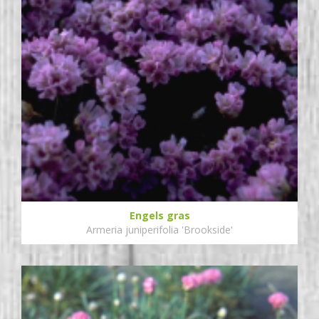
Engels gras
Armeria juniperifolia 'Brookside'