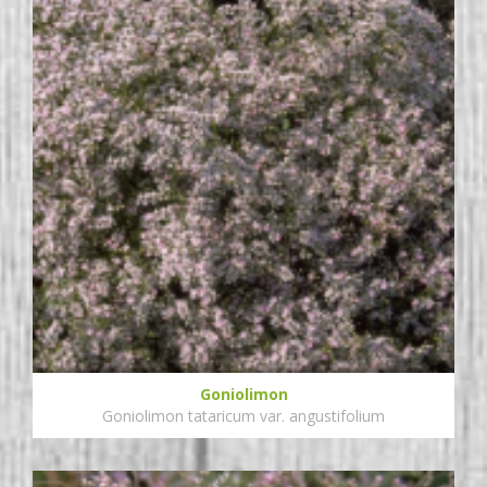
Goniolimon
Goniolimon tataricum var. angustifolium