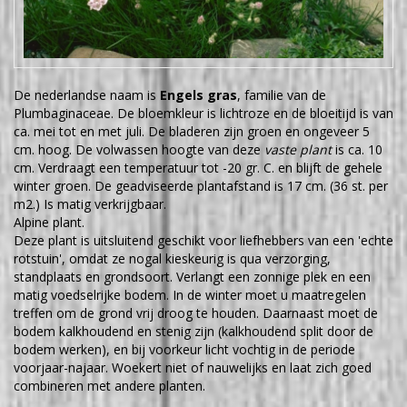
De nederlandse naam is
Engels gras
, familie van de
Plumbaginaceae. De bloemkleur is lichtroze en de bloeitijd is van
ca. mei tot en met juli. De bladeren zijn groen en ongeveer 5
cm. hoog. De volwassen hoogte van deze
vaste plant
is ca. 10
cm. Verdraagt een temperatuur tot -20 gr. C. en blijft de gehele
winter groen. De geadviseerde plantafstand is 17 cm. (36 st. per
m2.) Is matig verkrijgbaar.
Alpine plant.
Deze plant is uitsluitend geschikt voor liefhebbers van een 'echte
rotstuin', omdat ze nogal kieskeurig is qua verzorging,
standplaats en grondsoort. Verlangt een zonnige plek en een
matig voedselrijke bodem. In de winter moet u maatregelen
treffen om de grond vrij droog te houden. Daarnaast moet de
bodem kalkhoudend en stenig zijn (kalkhoudend split door de
bodem werken), en bij voorkeur licht vochtig in de periode
voorjaar-najaar. Woekert niet of nauwelijks en laat zich goed
combineren met andere planten.