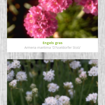
Engels gras
Armeria maritima 'D?sseldorfer Stolz'