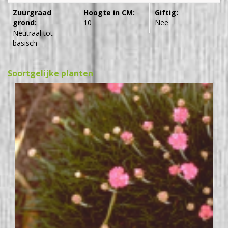
Zuurgraad
Hoogte in CM:
Giftig:
grond:
10
Nee
Neutraal tot
basisch
Soortgelijke planten