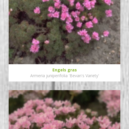
Engels gras
Armeria juniperifolia 'Bevan's Variety'