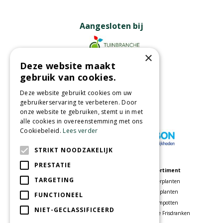
Aangesloten bij
×
Deze website maakt
Partners
gebruik van cookies.
Deze website gebruikt cookies om uw
gebruikerservaring te verbeteren. Door
onze website te gebruiken, stemt u in met
Wij accepteren
alle cookies in overeenstemming met ons
Cookiebeleid.
Lees verder
STRIKT NOODZAKELIJK
PRESTATIE
Meer informatie
Assortiment
TARGETING
Tuincentrum
Kamerplanten
Speelparadijs
Tuinplanten
FUNCTIONEEL
Bloemenwinkel
Bloempotten
NIET-GECLASSIFICEERD
Woonwinkel
Voordelige Frisdranken