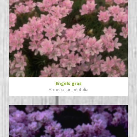
Engels gras
Armeria juniperifolia