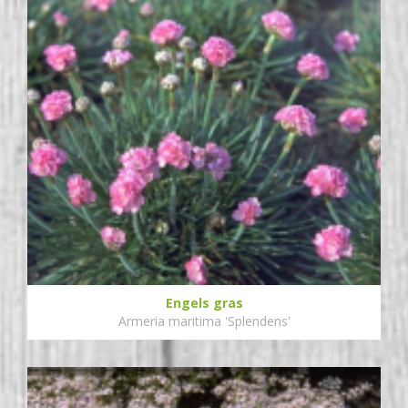
Engels gras
Armeria maritima 'Splendens'