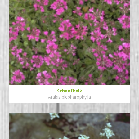
Scheefkelk
Arabis blepharophylla