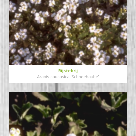
Rijstebrij
Arabis caucasica 'Schneehaube'