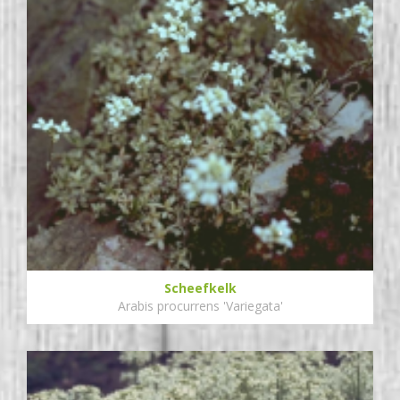
Scheefkelk
Arabis procurrens 'Variegata'