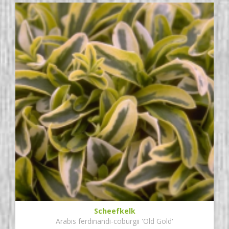
Scheefkelk
Arabis ferdinandi-coburgii 'Old Gold'