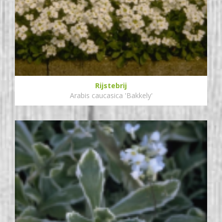
Rijstebrij
Arabis caucasica 'Bakkely'