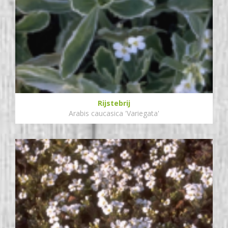
Rijstebrij
Arabis caucasica 'Variegata'