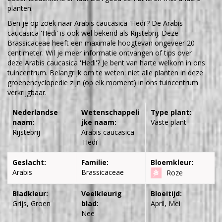
planten.
Ben je op zoek naar Arabis caucasica 'Hedi'? De Arabis
caucasica 'Hedi' is ook wel bekend als Rijstebrij. Deze
Brassicaceae heeft een maximale hoogtevan ongeveer 20
centimeter. Wil je meer informatie ontvangen of tips over
deze Arabis caucasica 'Hedi'? Je bent van harte welkom in ons
tuincentrum. Belangrijk om te weten: niet alle planten in deze
groenencyclopedie zijn (op elk moment) in ons tuincentrum
verkrijgbaar.
Nederlandse
Wetenschappeli
Type plant:
naam:
jke naam:
Vaste plant
Rijstebrij
Arabis caucasica
'Hedi'
Geslacht:
Familie:
Bloemkleur:
Arabis
Brassicaceae
Roze
Bladkleur:
Veelkleurig
Bloeitijd:
Grijs, Groen
blad:
April, Mei
Nee