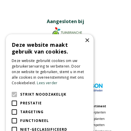
Aangesloten bij
×
Deze website maakt
Partners
gebruik van cookies.
Deze website gebruikt cookies om uw
gebruikerservaring te verbeteren. Door
onze website te gebruiken, stemt u in met
Wij accepteren
alle cookies in overeenstemming met ons
Cookiebeleid.
Lees verder
STRIKT NOODZAKELIJK
PRESTATIE
Meer informatie
Assortiment
TARGETING
Tuincentrum
Kamerplanten
Speelparadijs
Tuinplanten
FUNCTIONEEL
Bloemenwinkel
Bloempotten
NIET-GECLASSIFICEERD