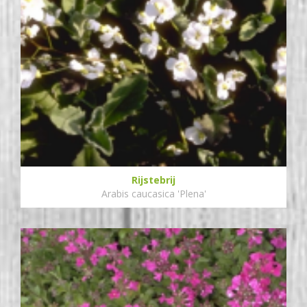
Rijstebrij
Arabis caucasica 'Plena'