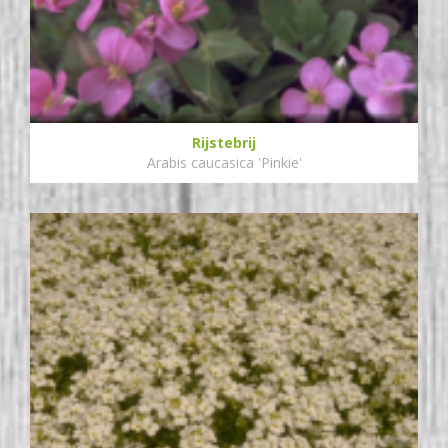
Rijstebrij
Arabis caucasica 'Pinkie'