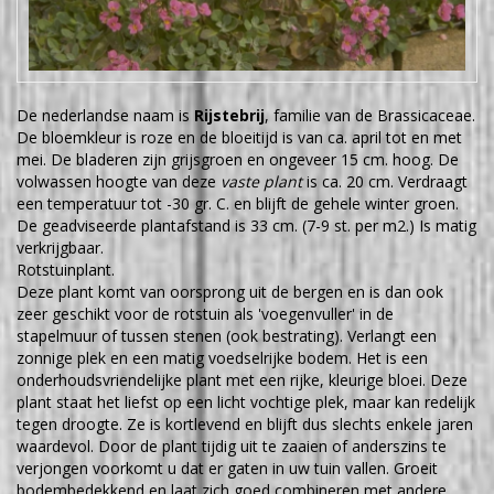
De nederlandse naam is
Rijstebrij
, familie van de Brassicaceae.
De bloemkleur is roze en de bloeitijd is van ca. april tot en met
mei. De bladeren zijn grijsgroen en ongeveer 15 cm. hoog. De
volwassen hoogte van deze
vaste plant
is ca. 20 cm. Verdraagt
een temperatuur tot -30 gr. C. en blijft de gehele winter groen.
De geadviseerde plantafstand is 33 cm. (7-9 st. per m2.) Is matig
verkrijgbaar.
Rotstuinplant.
Deze plant komt van oorsprong uit de bergen en is dan ook
zeer geschikt voor de rotstuin als 'voegenvuller' in de
stapelmuur of tussen stenen (ook bestrating). Verlangt een
zonnige plek en een matig voedselrijke bodem. Het is een
onderhoudsvriendelijke plant met een rijke, kleurige bloei. Deze
plant staat het liefst op een licht vochtige plek, maar kan redelijk
tegen droogte. Ze is kortlevend en blijft dus slechts enkele jaren
waardevol. Door de plant tijdig uit te zaaien of anderszins te
verjongen voorkomt u dat er gaten in uw tuin vallen. Groeit
bodembedekkend en laat zich goed combineren met andere