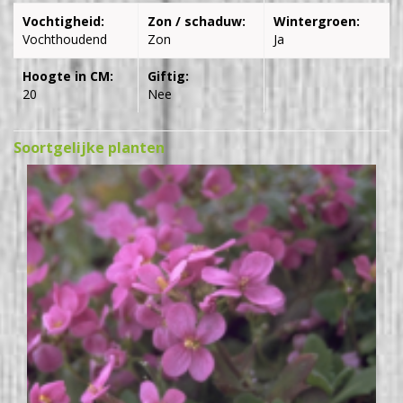
Vochtigheid:
Zon / schaduw:
Wintergroen:
Vochthoudend
Zon
Ja
Hoogte in CM:
Giftig:
20
Nee
Soortgelijke planten