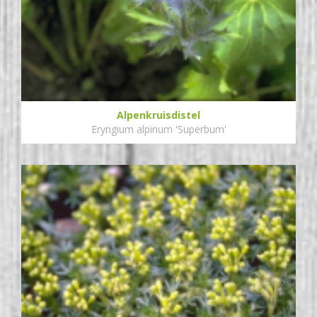
Alpenkruisdistel
Eryngium alpinum 'Superbum'