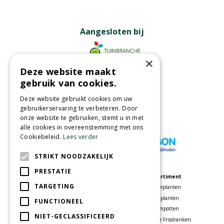
Aangesloten bij
×
Deze website maakt
Partners
gebruik van cookies.
Deze website gebruikt cookies om uw
gebruikerservaring te verbeteren. Door
onze website te gebruiken, stemt u in met
Wij accepteren
alle cookies in overeenstemming met ons
Cookiebeleid.
Lees verder
STRIKT NOODZAKELIJK
PRESTATIE
Meer informatie
Assortiment
TARGETING
Tuincentrum
Kamerplanten
Speelparadijs
Tuinplanten
FUNCTIONEEL
Bloemenwinkel
Bloempotten
NIET-GECLASSIFICEERD
Woonwinkel
Voordelige Frisdranken