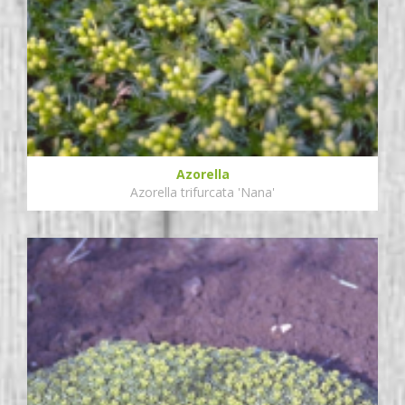
Azorella
Azorella trifurcata 'Nana'