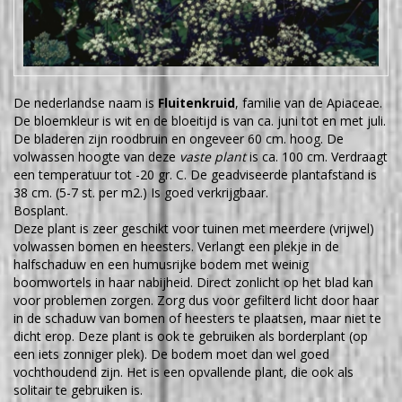
De nederlandse naam is
Fluitenkruid
, familie van de Apiaceae.
De bloemkleur is wit en de bloeitijd is van ca. juni tot en met juli.
De bladeren zijn roodbruin en ongeveer 60 cm. hoog. De
volwassen hoogte van deze
vaste plant
is ca. 100 cm. Verdraagt
een temperatuur tot -20 gr. C. De geadviseerde plantafstand is
38 cm. (5-7 st. per m2.) Is goed verkrijgbaar.
Bosplant.
Deze plant is zeer geschikt voor tuinen met meerdere (vrijwel)
volwassen bomen en heesters. Verlangt een plekje in de
halfschaduw en een humusrijke bodem met weinig
boomwortels in haar nabijheid. Direct zonlicht op het blad kan
voor problemen zorgen. Zorg dus voor gefilterd licht door haar
in de schaduw van bomen of heesters te plaatsen, maar niet te
dicht erop. Deze plant is ook te gebruiken als borderplant (op
een iets zonniger plek). De bodem moet dan wel goed
vochthoudend zijn. Het is een opvallende plant, die ook als
solitair te gebruiken is.