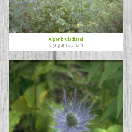
Alpenkruisdistel
Eryngium alpinum