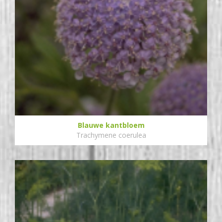
Blauwe kantbloem
Trachymene coerulea