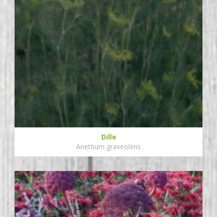
Dille
Anethum graveolens