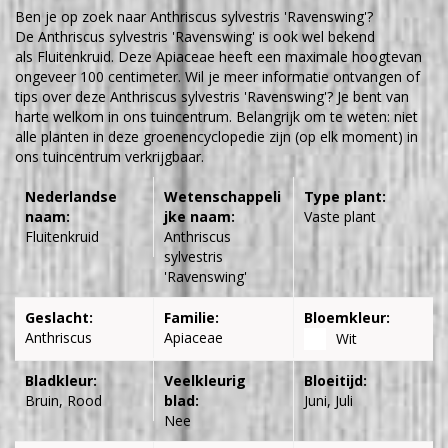
Ben je op zoek naar Anthriscus sylvestris 'Ravenswing'?
De Anthriscus sylvestris 'Ravenswing' is ook wel bekend
als Fluitenkruid. Deze Apiaceae heeft een maximale hoogtevan
ongeveer 100 centimeter. Wil je meer informatie ontvangen of
tips over deze Anthriscus sylvestris 'Ravenswing'? Je bent van
harte welkom in ons tuincentrum. Belangrijk om te weten: niet
alle planten in deze groenencyclopedie zijn (op elk moment) in
ons tuincentrum verkrijgbaar.
Nederlandse
Wetenschappeli
Type plant:
naam:
jke naam:
Vaste plant
Fluitenkruid
Anthriscus
sylvestris
'Ravenswing'
Geslacht:
Familie:
Bloemkleur:
Anthriscus
Apiaceae
Wit
Bladkleur:
Veelkleurig
Bloeitijd:
Bruin, Rood
blad:
Juni, Juli
Nee