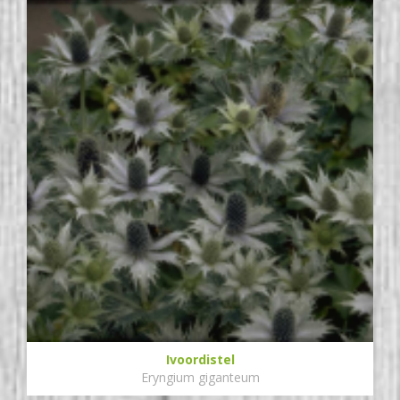
Ivoordistel
Eryngium giganteum