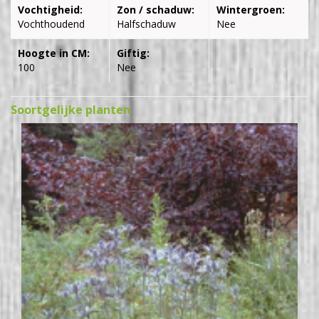
Vochtigheid:
Zon / schaduw:
Wintergroen:
Vochthoudend
Halfschaduw
Nee
Hoogte in CM:
Giftig:
100
Nee
Soortgelijke planten