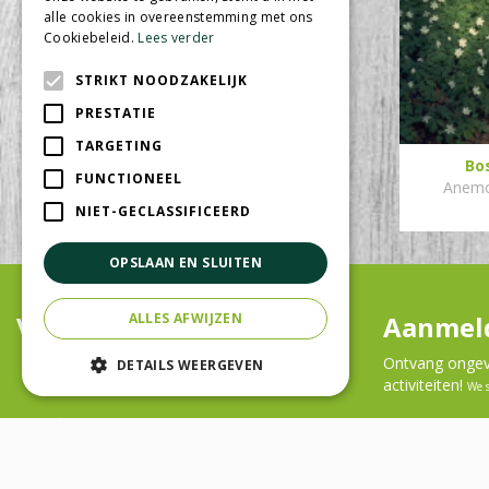
alle cookies in overeenstemming met ons
Cookiebeleid.
Lees verder
STRIKT NOODZAKELIJK
PRESTATIE
TARGETING
Bo
FUNCTIONEEL
Anem
NIET-GECLASSIFICEERD
OPSLAAN EN SLUITEN
Volg ons
Aanmeld
ALLES AFWIJZEN
Ontvang ongeve
DETAILS WEERGEVEN
activiteiten!
We 
Contact
Openingsti