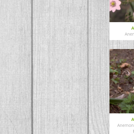
Anem
Anemone 