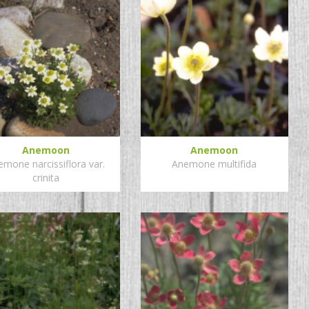
Anemoon
Anemoon
emone narcissiflora var.
Anemone multifida
crinita