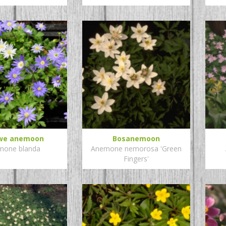
we anemoon
Bosanemoon
mone blanda
Anemone nemorosa 'Green
Fingers'