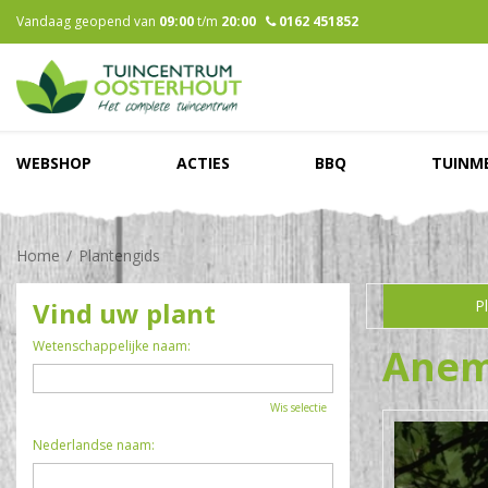
Ga
Vandaag geopend van
09:00
t/m
20:00
0162 451852
naar
content
WEBSHOP
ACTIES
BBQ
TUINM
Home
Plantengids
Vind uw plant
P
Wetenschappelijke naam:
Ane
Wis selectie
Nederlandse naam: