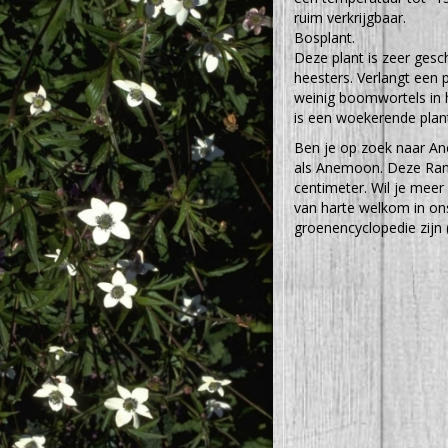
ruim verkrijgbaar.
Bosplant.
Deze plant is zeer ges
heesters. Verlangt een
weinig boomwortels in 
is een woekerende plant
Ben je op zoek naar An
als Anemoon. Deze Ran
centimeter. Wil je meer
van harte welkom in ons
groenencyclopedie zijn 