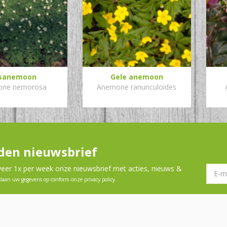
sanemoon
Gele anemoon
one nemorosa
Anemone ranunculoides
en nieuwsbrief
er 1x per week onze nieuwsbrief met acties, nieuws &
slaan uw gegevens op conform onze
privacy policy
.
jden
Recensies