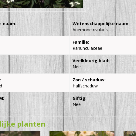
e naam:
Wetenschappelijke naam:
Anemone rivularis
Familie:
Ranunculaceae
Veelkleurig blad:
Nee
:
Zon / schaduw:
d
Halfschaduw
M:
Giftig:
Nee
lijke planten