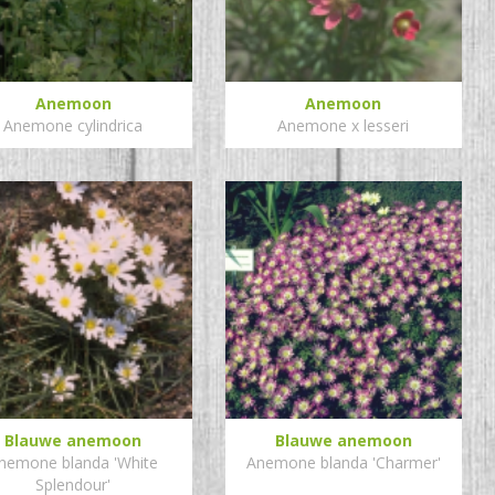
Anemoon
Anemoon
Anemone cylindrica
Anemone x lesseri
Blauwe anemoon
Blauwe anemoon
nemone blanda 'White
Anemone blanda 'Charmer'
Splendour'