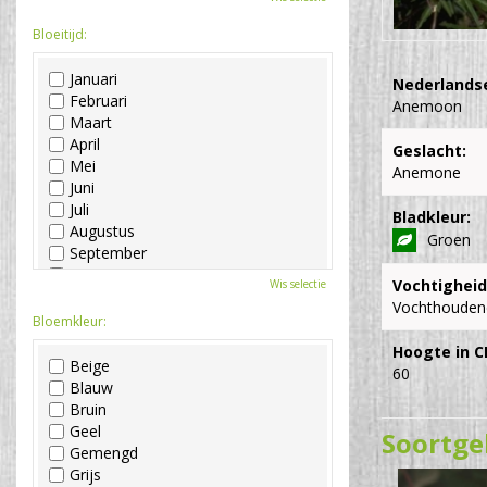
Bloeitijd:
Januari
Nederlands
Februari
Anemoon
Maart
April
Geslacht:
Mei
Anemone
Juni
Juli
Bladkleur:
Augustus
Groen
September
Oktober
Vochtigheid
Wis selectie
November
Vochthouden
December
Bloemkleur:
Hoogte in C
Beige
60
Blauw
Bruin
Geel
Soortge
Gemengd
Grijs