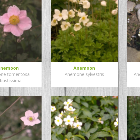
Anemoon
Anemoon
ne tomentosa
Anemone sylvestris
An
bustissima'