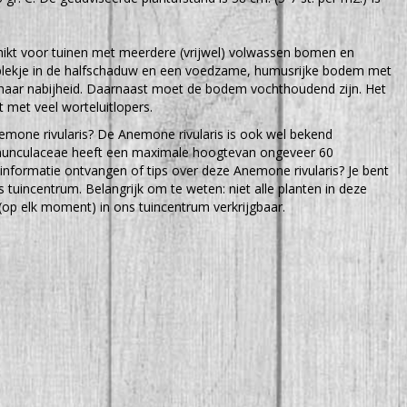
chikt voor tuinen met meerdere (vrijwel) volwassen bomen en
 plekje in de halfschaduw en een voedzame, humusrijke bodem met
haar nabijheid. Daarnaast moet de bodem vochthoudend zijn. Het
 met veel worteluitlopers.
emone rivularis? De Anemone rivularis is ook wel bekend
unculaceae heeft een maximale hoogtevan ongeveer 60
 informatie ontvangen of tips over deze Anemone rivularis? Je bent
 tuincentrum. Belangrijk om te weten: niet alle planten in deze
(op elk moment) in ons tuincentrum verkrijgbaar.