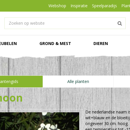
Webshop
Inspiratie
Speelparadijs
Plan
EUBELEN
GROND & MEST
DIEREN
lantengids
Alle planten
moon
De nederlandse naam i
wit+blauw en de bloeitij
ongeveer 30 cm. hoog.
een temperatuur tot -15 