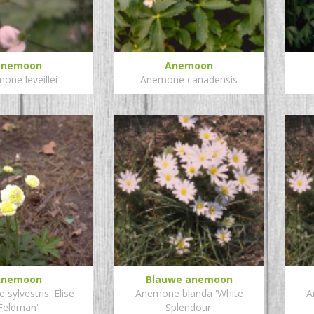
Anemoon
Anemoon
one leveillei
Anemone canadensis
Anemoon
Blauwe anemoon
sylvestris 'Elise
Anemone blanda 'White
A
Feldman'
Splendour'