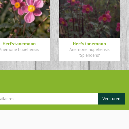
Herfstanemoon
Herfstanemoon
Anemone hupehensis
Anemone hupehensis
'Splendens'
Aangesloten bij