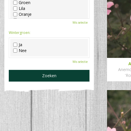
Groen
Lila
Oranje
Paars
Wis selectie
Rood
Roze
Wintergroen:
Wit
Zwart
Ja
Nee
Wis selectie
Anemo
'Ro