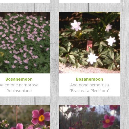
Bosanemoon
Bosanemoon
Anemone nemorosa
Anemone nemorosa
'Robinsoniana'
'Bracteata Pleniflora'