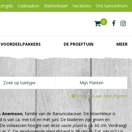
tengids
Cadeaubon
Klantenkaart
Vacatures
Ons tuincentrum
VOORDEELPAKKERS
DE PROEFTUIN
MEER
Zoek op tuintype
Mijn Planten
Voeg toe aan Mijn Planten
s
Anemoon
, familie van de Ranunculaceae. De bloemkleur is
d is van ca. mei tot en met juni. De bladeren zijn groen en
 De volwassen hoogte van deze
vaste plant
is ca. 60 cm. Verdraagt
gr. C. De geadviseerde plantafstand is 38 cm. (5-7 st. per m2.) Is