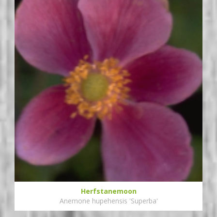
Herfstanemoon
Anemone hupehensis 'Superba'