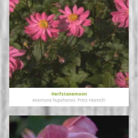
Herfstanemoon
Anemone hupehensis 'Prinz Heinrich'