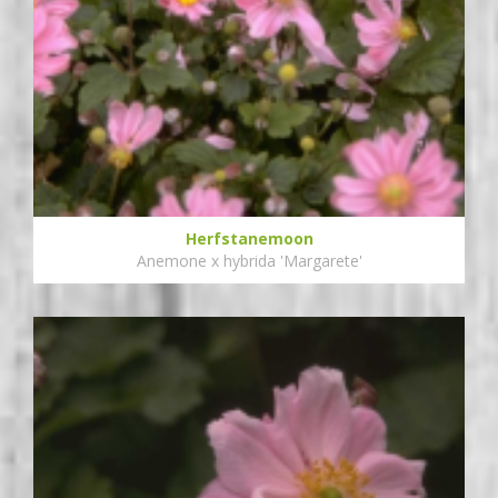
Herfstanemoon
Anemone x hybrida 'Margarete'