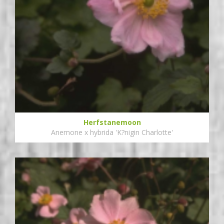
Herfstanemoon
Anemone x hybrida 'K?nigin Charlotte'