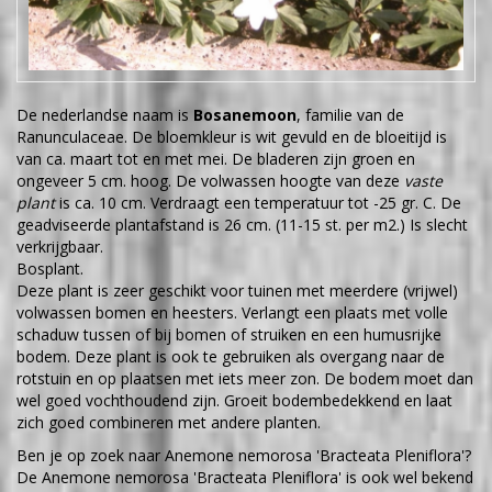
De nederlandse naam is
Bosanemoon
, familie van de
Ranunculaceae. De bloemkleur is wit gevuld en de bloeitijd is
van ca. maart tot en met mei. De bladeren zijn groen en
ongeveer 5 cm. hoog. De volwassen hoogte van deze
vaste
plant
is ca. 10 cm. Verdraagt een temperatuur tot -25 gr. C. De
geadviseerde plantafstand is 26 cm. (11-15 st. per m2.) Is slecht
verkrijgbaar.
Bosplant.
Deze plant is zeer geschikt voor tuinen met meerdere (vrijwel)
volwassen bomen en heesters. Verlangt een plaats met volle
schaduw tussen of bij bomen of struiken en een humusrijke
bodem. Deze plant is ook te gebruiken als overgang naar de
rotstuin en op plaatsen met iets meer zon. De bodem moet dan
wel goed vochthoudend zijn. Groeit bodembedekkend en laat
zich goed combineren met andere planten.
Ben je op zoek naar Anemone nemorosa 'Bracteata Pleniflora'?
De Anemone nemorosa 'Bracteata Pleniflora' is ook wel bekend