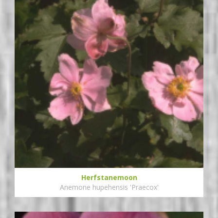
Herfstanemoon
Anemone hupehensis 'Praecox'