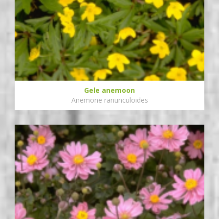
Gele anemoon
Anemone ranunculoides