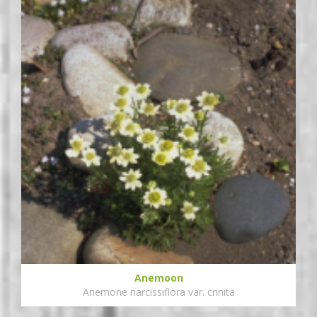
Anemoon
Anemone narcissiflora var. crinita