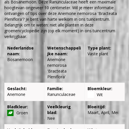
als Bosanemoon. Deze Ranunculaceae heeft een maximale
hoogtevan ongeveer 10 centimeter. Wil je meer informatie
ontvangen of tips over deze Anemone nemorosa 'Bracteata
Pleniflora'? Je bent van harte welkom in ons tuincentrum.
Belangrijk om te weten: niet alle planten in deze
groenencyclopedie zijn (op elk moment) in ons tuincentrum
verkrijgbaar.
Nederlandse
Wetenschappeli
Type plant:
naam:
jke naam:
Vaste plant
Bosanemoon
Anemone
nemorosa
'Bracteata
Pleniflora'
Geslacht:
Familie:
Bloemkleur:
Anemone
Ranunculaceae
Wit
Bladkleur:
Veelkleurig
Bloeitijd:
blad:
Maart, April, Mei
Groen
Nee