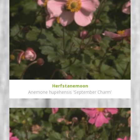
Herfstanemoon
Anemone hupehensis 'September Charm'