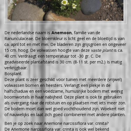
De nederlandse naam is
Anemoon
, familie van de
Ranunculaceae. De bloemkleur is licht geel en de bloeitijd is van
ca. april tot en met mei. De bladeren zijn grijsgroen en ongeveer
15 cm. hoog. De volwassen hoogte van deze
vaste plant
is ca.
40 cm. Verdraagt een temperatuur tot -30 gr. C. De
geadviseerde plantafstand is 30 cm. (8-11 st. per m2.) Is matig
verkrijgbaar.
Bosplant.
Deze plant is zeer geschikt voor tuinen met meerdere (vrijwel)
volwassen bomen en heesters. Verlangt een plekje in de
halfschaduw en een voedzame, humusrijke bodem met weinig
boomwortels in haar nabijheid. Deze plant is ook te gebruiken
als overgang naar de rotstuin en op plaatsen met iets meer zon.
De bodem moet dan wel goed vochthoudend zijn. Woekert niet
of nauwelijks en laat zich goed combineren met andere planten.
Ben je op zoek naar Anemone narcissiflora var. crinita?
De Anemone narcissiflora var. crinita is ook wel bekend