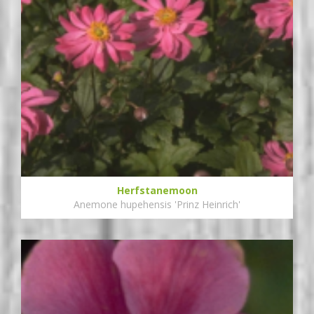
Herfstanemoon
Anemone hupehensis 'Prinz Heinrich'