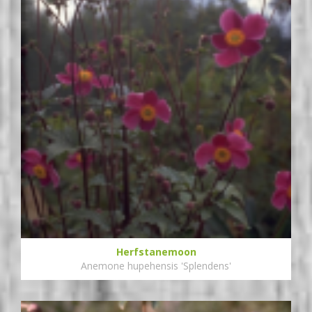
Herfstanemoon
Anemone hupehensis 'Splendens'