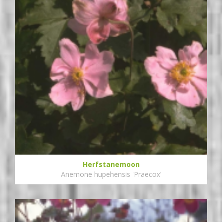
Herfstanemoon
Anemone hupehensis 'Praecox'