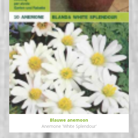
Blauwe anemoon
Anemone 'White Splendour'