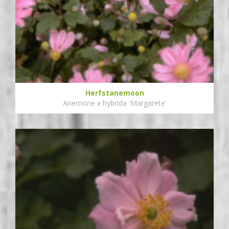
Herfstanemoon
Anemone x hybrida 'Margarete'