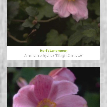
Herfstanemoon
Anemone x hybrida 'K?nigin Charlotte'