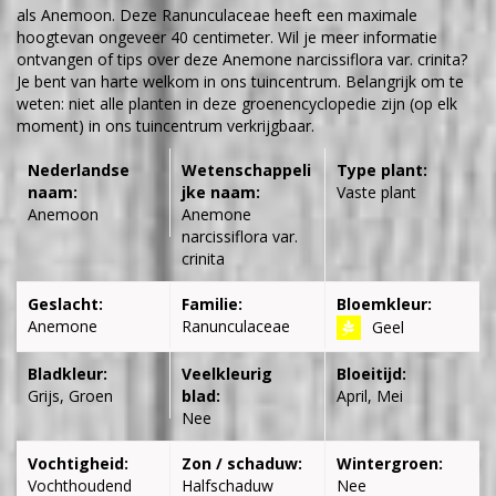
als Anemoon. Deze Ranunculaceae heeft een maximale
hoogtevan ongeveer 40 centimeter. Wil je meer informatie
ontvangen of tips over deze Anemone narcissiflora var. crinita?
Je bent van harte welkom in ons tuincentrum. Belangrijk om te
weten: niet alle planten in deze groenencyclopedie zijn (op elk
moment) in ons tuincentrum verkrijgbaar.
Nederlandse
Wetenschappeli
Type plant:
naam:
jke naam:
Vaste plant
Anemoon
Anemone
narcissiflora var.
crinita
Geslacht:
Familie:
Bloemkleur:
Anemone
Ranunculaceae
Geel
Bladkleur:
Veelkleurig
Bloeitijd:
Grijs, Groen
blad:
April, Mei
Nee
Vochtigheid:
Zon / schaduw:
Wintergroen:
Vochthoudend
Halfschaduw
Nee