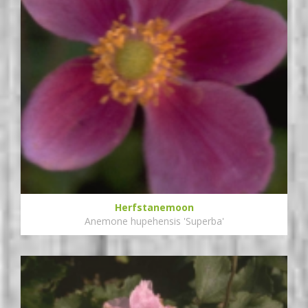
Herfstanemoon
Anemone hupehensis 'Superba'