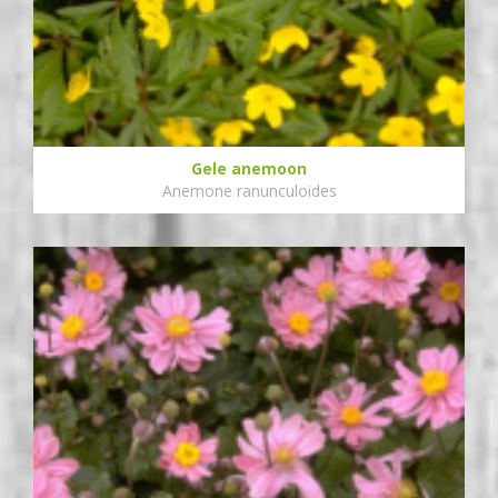
Gele anemoon
Anemone ranunculoides