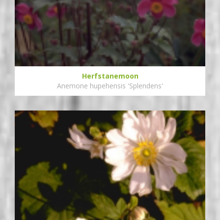
Herfstanemoon
Anemone hupehensis 'Splendens'