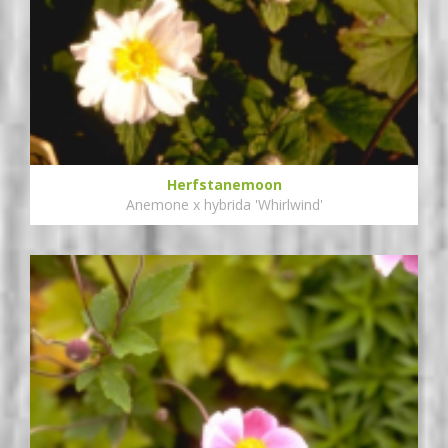
Herfstanemoon
Anemone x hybrida 'Whirlwind'