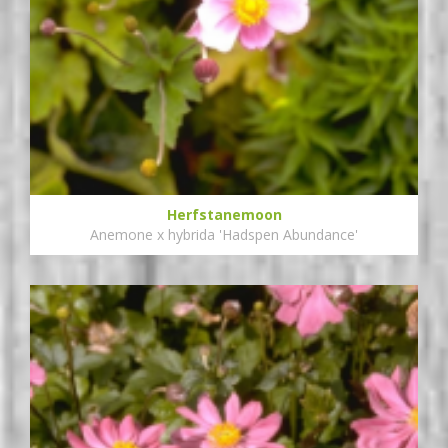
Herfstanemoon
Anemone x hybrida 'Hadspen Abundance'