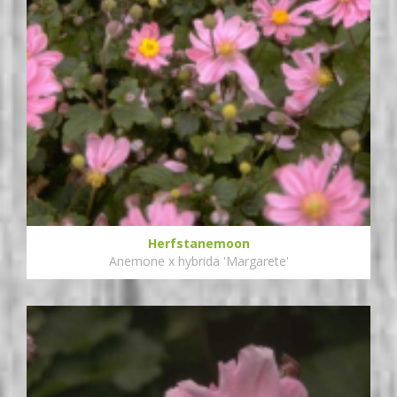
Herfstanemoon
Anemone x hybrida 'Margarete'