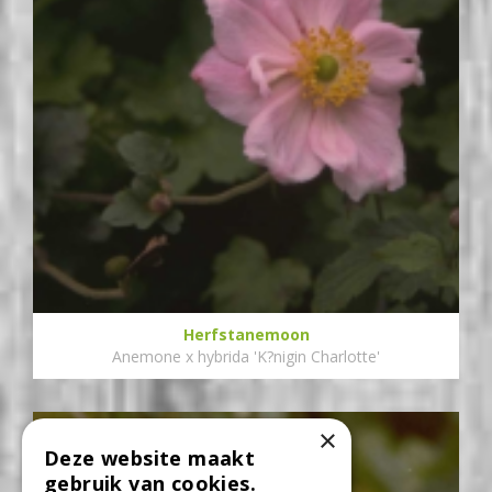
Herfstanemoon
Anemone x hybrida 'K?nigin Charlotte'
×
Deze website maakt
gebruik van cookies.