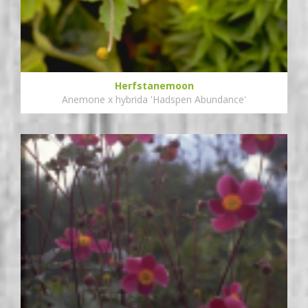
Herfstanemoon
Anemone x hybrida 'Hadspen Abundance'