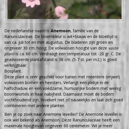
De nederlandse naam is
Anemoon
, familie van de
Ranunculaceae. De bloemkleur is wit+blauw en de bloeitijd is
van ca. juli tot en met augustus. De bladeren zijn groen en
ongeveer 30 cm. hoog. De volwassen hoogte van deze
vaste
plant
is ca. 60 cm. Verdraagt een temperatuur tot -20 gr. C. De
geadviseerde plantafstand is 38 cm. (5-7 st. per m2.) Is goed
verkrijgbaar.
Bosplant.
Deze plant is zeer geschikt voor tuinen met meerdere (vrijwel)
volwassen bomen en heesters. Verlangt een plekje in de
halfschaduw en een voedzame, humusrijke bodem met weinig
boomwortels in haar nabijheid. Daarnaast moet de bodem
vochthoudend zijn. Woekert niet of nauwelijks en laat zich goed
combineren met andere planten.
Ben je op zoek naar Anemone leveillei? De Anemone leveillei is
ook wel bekend als Anemoon. Deze Ranunculaceae heeft een
maximale hoogtevan ongeveer 60 centimeter. Wil je meer