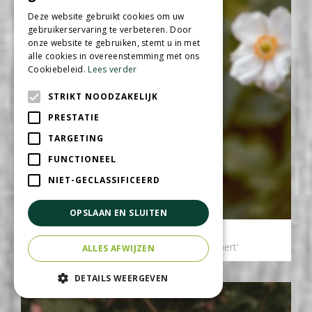
Deze website gebruikt cookies om uw
gebruikerservaring te verbeteren. Door
onze website te gebruiken, stemt u in met
alle cookies in overeenstemming met ons
Cookiebeleid.
Lees verder
STRIKT NOODZAKELIJK
PRESTATIE
TARGETING
FUNCTIONEEL
NIET-GECLASSIFICEERD
OPSLAAN EN SLUITEN
Herfstanemoon
Anemone x hybrida 'Honorine Jobert'
ALLES AFWIJZEN
DETAILS WEERGEVEN