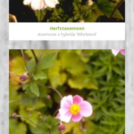
Herfstanemoon
Anemone x hybrida 'Whirlwind'