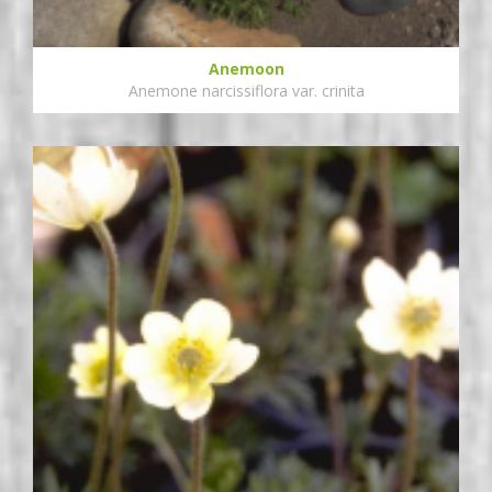
Anemoon
Anemone narcissiflora var. crinita