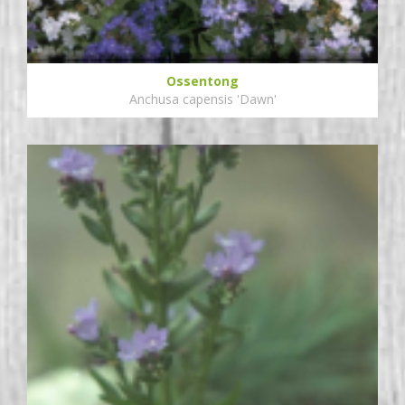
Ossentong
Anchusa capensis 'Dawn'