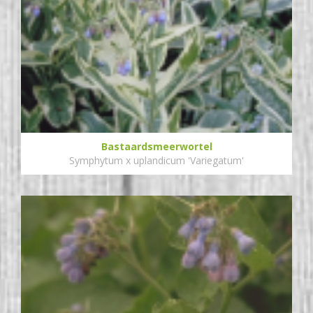
Bastaardsmeerwortel
Symphytum x uplandicum 'Variegatum'