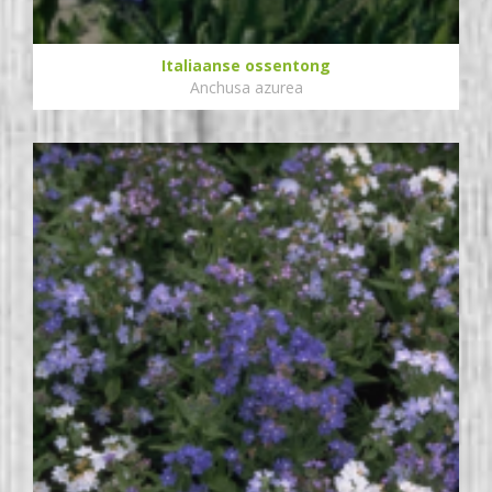
Italiaanse ossentong
Anchusa azurea