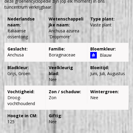
deze groenencyclopedie zijn (op elk moment) in ons
tuincentrum verkrijgbaar.
Nederlandse
Wetenschappeli
Type plant:
naam:
jke naam:
Vaste plant
Italiaanse
Anchusa azurea
ossentong
'Dropmore'
Geslacht:
Familie:
Bloemkleur:
Anchusa
Boraginaceae
Blauw
Bladkleur:
Veelkleurig
Bloeitijd:
Grijs, Groen
blad:
Juni, Juli, Augustus
Nee
Vochtigheid:
Zon / schaduw:
Wintergroen:
Droog-
Zon
Nee
vochthoudend
Hoogte in CM:
Giftig:
125
Nee