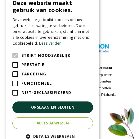
Deze website maakt
Partners
gebruik van cookies.
Deze website gebruikt cookies om uw
gebruikerservaring te verbeteren. Door
onze website te gebruiken, stemt u in met
Wij accepteren
alle cookies in overeenstemming met ons
Cookiebeleid.
Lees verder
STRIKT NOODZAKELIJK
PRESTATIE
Meer informatie
Assortiment
TARGETING
Tuincentrum
Kamerplanten
Speelparadijs
Tuinplanten
FUNCTIONEEL
Bloemenwinkel
Bloempotten
NIET-GECLASSIFICEERD
Woonwinkel
Voordelige Frisdranken
OPSLAAN EN SLUITEN
© Tuincentrum Oosterhout
ALLES AFWIJZEN
Green Solutions
Tuincentrum Overzicht
DETAILS WEERGEVEN
Privacy policy