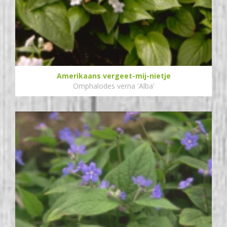
Amerikaans vergeet-mij-nietje
Omphalodes verna 'Alba'