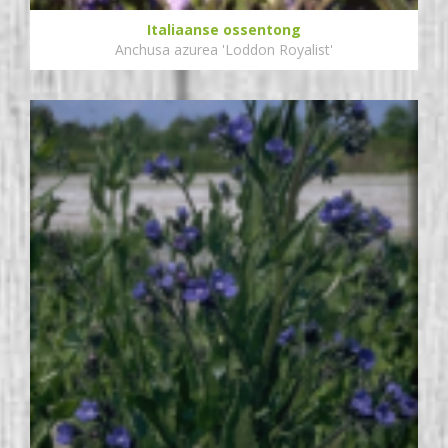
Italiaanse ossentong
Anchusa azurea 'Loddon Royalist'