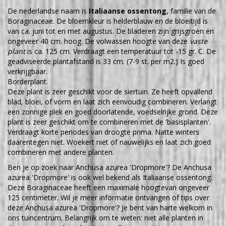
De nederlandse naam is
Italiaanse ossentong
, familie van de
Boraginaceae. De bloemkleur is helderblauw en de bloeitijd is
van ca. juni tot en met augustus. De bladeren zijn grijsgroen en
ongeveer 40 cm. hoog. De volwassen hoogte van deze
vaste
plant
is ca. 125 cm. Verdraagt een temperatuur tot -15 gr. C. De
geadviseerde plantafstand is 33 cm. (7-9 st. per m2.) Is goed
verkrijgbaar.
Borderplant.
Deze plant is zeer geschikt voor de siertuin. Ze heeft opvallend
blad, bloei, of vorm en laat zich eenvoudig combineren. Verlangt
een zonnige plek en goed doorlatende, voedselrijke grond. Deze
plant is zeer geschikt om te combineren met de 'basisplanten'.
Verdraagt korte periodes van droogte prima. Natte winters
daarentegen niet. Woekert niet of nauwelijks en laat zich goed
combineren met andere planten.
Ben je op zoek naar Anchusa azurea 'Dropmore'? De Anchusa
azurea 'Dropmore' is ook wel bekend als Italiaanse ossentong.
Deze Boraginaceae heeft een maximale hoogtevan ongeveer
125 centimeter. Wil je meer informatie ontvangen of tips over
deze Anchusa azurea 'Dropmore'? Je bent van harte welkom in
ons tuincentrum. Belangrijk om te weten: niet alle planten in