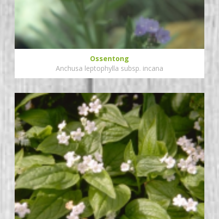
Ossentong
Anchusa leptophylla subsp. incana