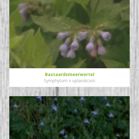
Bastaardsmeerwortel
Symphytum x uplandicum