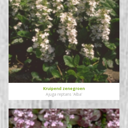
Kruipend zenegroen
Ajuga reptans 'Alba'