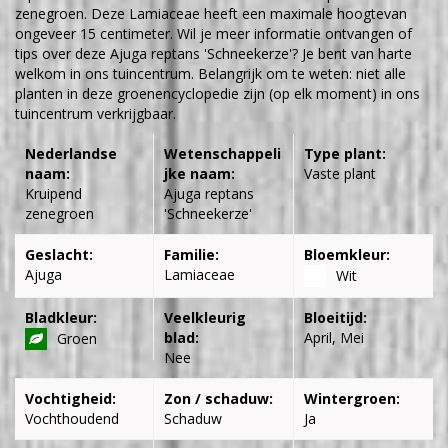
zenegroen. Deze Lamiaceae heeft een maximale hoogtevan
ongeveer 15 centimeter. Wil je meer informatie ontvangen of
tips over deze Ajuga reptans 'Schneekerze'? Je bent van harte
welkom in ons tuincentrum. Belangrijk om te weten: niet alle
planten in deze groenencyclopedie zijn (op elk moment) in ons
tuincentrum verkrijgbaar.
Nederlandse
Wetenschappeli
Type plant:
naam:
jke naam:
Vaste plant
Kruipend
Ajuga reptans
zenegroen
'Schneekerze'
Geslacht:
Familie:
Bloemkleur:
Ajuga
Lamiaceae
Wit
Bladkleur:
Veelkleurig
Bloeitijd:
blad:
April, Mei
Groen
Nee
Vochtigheid:
Zon / schaduw:
Wintergroen:
Vochthoudend
Schaduw
Ja