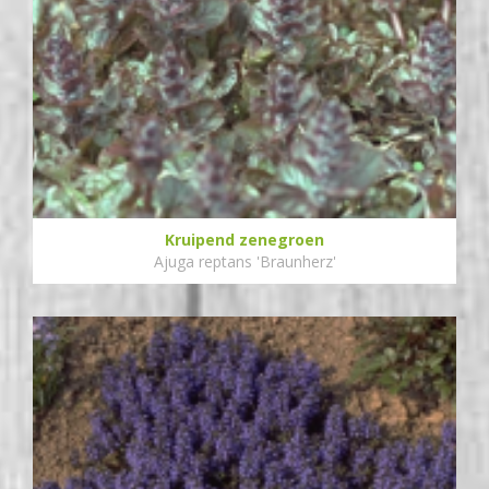
Kruipend zenegroen
Ajuga reptans 'Braunherz'