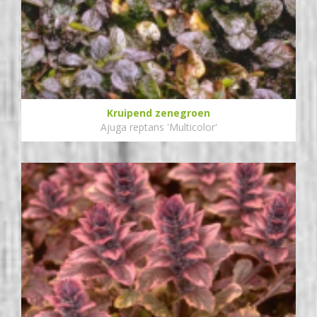
Kruipend zenegroen
Ajuga reptans 'Multicolor'