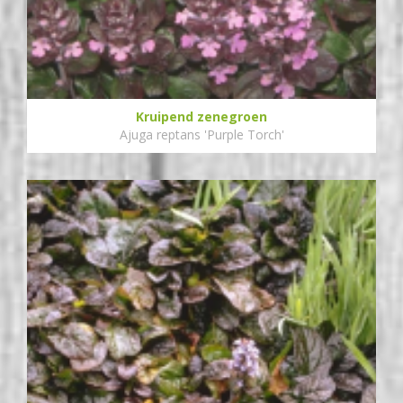
Kruipend zenegroen
Ajuga reptans 'Purple Torch'