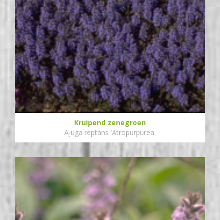
Kruipend zenegroen
Ajuga reptans 'Atropurpurea'