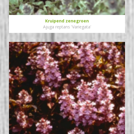
Kruipend zenegroen
Ajuga reptans 'Variegata'