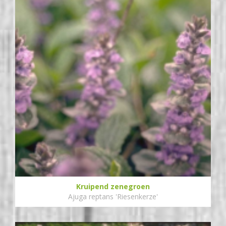
Kruipend zenegroen
Ajuga reptans 'Riesenkerze'