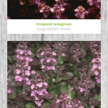
Kruipend zenegroen
Ajuga reptans 'Rosea'