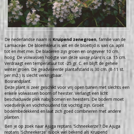
De nederlandse naam is
Kruipend zenegroen
, familie van de
Lamiaceae. De bloemkleur is wit en de bloeitijd is van ca. april
tot en met mei. De bladeren zijn groen en ongeveer 10 cm.
hoog. De volwassen hoogte van deze
vaste plant
is ca. 15 cm.
Verdraagt een temperatuur tot -25 gr. C. en blijft de gehele
winter groen. De geadviseerde plantafstand is 30 cm. (8-11 st.
per m2.) Is slecht verkrijgbaar.
Bosrandplant.
Deze plant is zeer geschikt voor vrij open tuinen met slechts een
enkele volwassen boom of heester. Verlangt een licht
beschaduwde plek nabij bomen en heesters. De bodem moet
voedselrijk en vochthoudend tot vochtig zijn. Groeit
bodembedekkend en laat zich goed combineren met andere
planten.
Ben je op zoek naar Ajuga reptans 'Schneekerze'? De Ajuga
reptans 'Schneekerze' is ook wel bekend als Kruipend