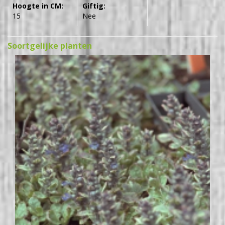
Hoogte in CM:
Giftig:
15
Nee
Soortgelijke planten