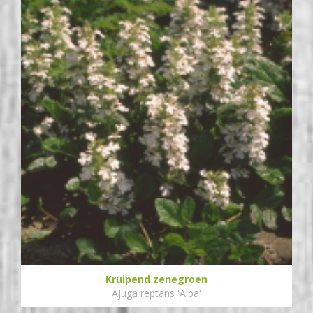
Kruipend zenegroen
Ajuga reptans 'Alba'