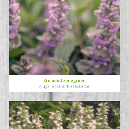
Kruipend zenegroen
Ajuga reptans 'Riesenkerze'