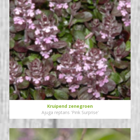
Kruipend zenegroen
Ajuga reptans 'Pink Surprise'