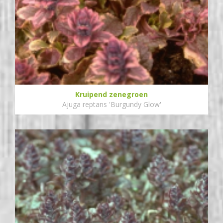
Kruipend zenegroen
Ajuga reptans 'Burgundy Glow'