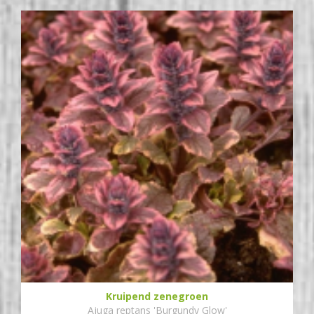
Kruipend zenegroen
Ajuga reptans 'Burgundy Glow'