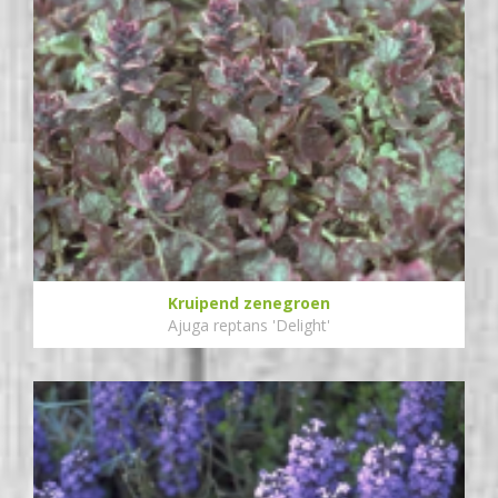
Kruipend zenegroen
Ajuga reptans 'Delight'