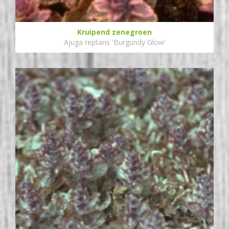
Kruipend zenegroen
Ajuga reptans 'Burgundy Glow'