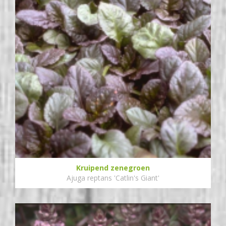
Kruipend zenegroen
Ajuga reptans 'Catlin's Giant'