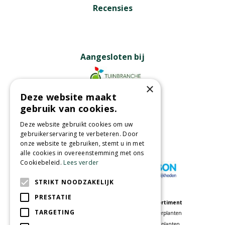
Recensies
Aangesloten bij
×
Deze website maakt
Partners
gebruik van cookies.
Deze website gebruikt cookies om uw
gebruikerservaring te verbeteren. Door
onze website te gebruiken, stemt u in met
Wij accepteren
alle cookies in overeenstemming met ons
Cookiebeleid.
Lees verder
STRIKT NOODZAKELIJK
PRESTATIE
Meer informatie
Assortiment
TARGETING
Tuincentrum
Kamerplanten
Speelparadijs
Tuinplanten