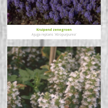
Kruipend zenegroen
Ajuga reptans 'Atropurpurea'