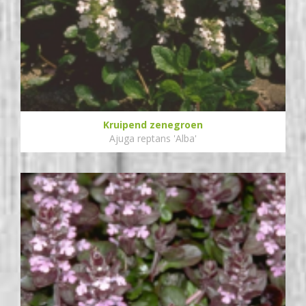
Kruipend zenegroen
Ajuga reptans 'Alba'