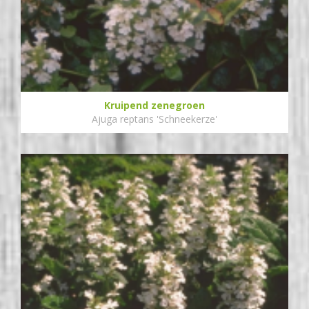
Kruipend zenegroen
Ajuga reptans 'Schneekerze'