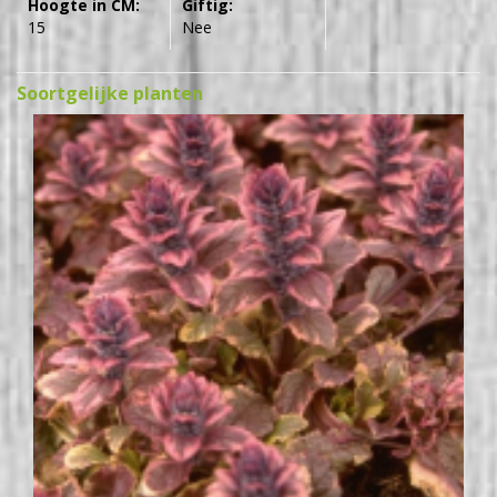
Hoogte in CM:
Giftig:
15
Nee
Soortgelijke planten