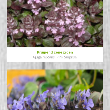
Kruipend zenegroen
Ajuga reptans 'Pink Surprise'