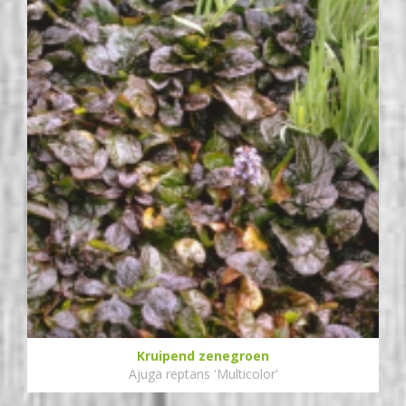
Kruipend zenegroen
Ajuga reptans 'Multicolor'