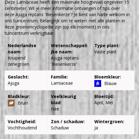
Deze Lamiaceae heeft een maximale hoogtevan ongeveer 15
centimeter. Wil je meer informatie ontvangen of tips over
deze Ajuga reptans 'Riesenkerze'? Je bent van harte welkom in
ons tuincentrum. Belangrijk om te weten: niet alle planten in
deze groenencyclopedie zijn (op elk moment) in ons
tuincentrum verkrijgbaar.
Nederlandse
Wetenschappeli
Type plant:
naam:
jke naam:
Vaste plant
Kruipend
Ajuga reptans
zenegroen
'Riesenkerze'
Geslacht:
Familie:
Bloemkleur:
Ajuga
Lamiaceae
Blauw
Bladkleur:
Veelkleurig
Bloeitijd:
blad:
April, Mei
Bruin
Nee
Vochtigheid:
Zon / schaduw:
Wintergroen:
Vochthoudend
Schaduw
Ja