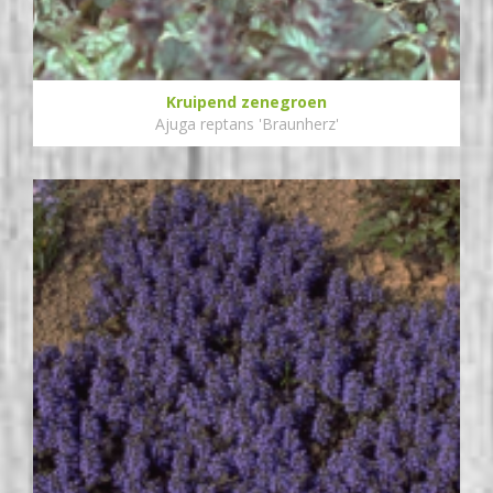
Kruipend zenegroen
Ajuga reptans 'Braunherz'