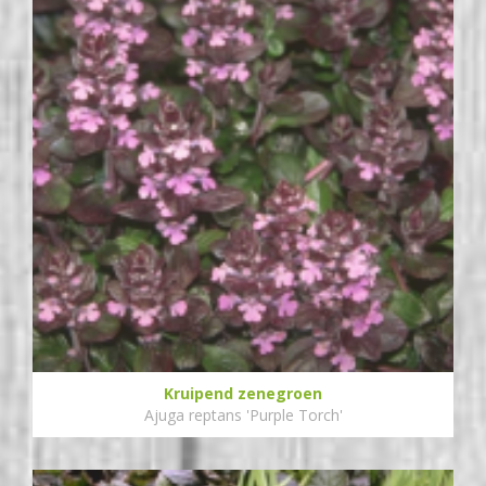
Kruipend zenegroen
Ajuga reptans 'Purple Torch'