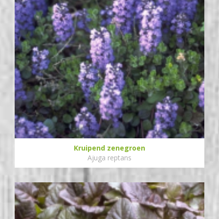
Kruipend zenegroen
Ajuga reptans