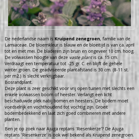
De nederlandse naam is
Kruipend zenegroen
, familie van de
Lamiaceae. De bloemkleur is blauw en de bloeitijd is van ca. april
tot en met mei. De bladeren zijn bruin en ongeveer 10 cm. hoog.
De volwassen hoogte van deze
vaste plant
is ca. 15 cm.
Verdraagt een temperatuur tot -25 gr. C. en blijft de gehele
winter groen. De geadviseerde plantafstand is 30 cm. (8-11 st.
per m2.) Is slecht verkrijgbaar.
Bosrandplant.
Deze plant is zeer geschikt voor vrij open tuinen met slechts een
enkele volwassen boom of heester. Verlangt een licht
beschaduwde plek nabij bomen en heesters. De bodem moet
voedselrijk en vochthoudend tot vochtig zijn. Groeit
bodembedekkend en laat zich goed combineren met andere
planten.
Ben je op zoek naar Ajuga reptans 'Riesenkerze'? De Ajuga
reptans 'Riesenkerze' is ook wel bekend als Kruipend zenegroen.