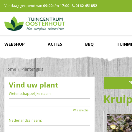
Ga
Vandaag geopend van
09:00
t/m
17:00
0162 451852
naar
content
WEBSHOP
ACTIES
BBQ
TUINM
Home
Plantengids
Vind uw plant
P
Wetenschappelijke naam:
Krui
Wis selectie
Nederlandse naam: