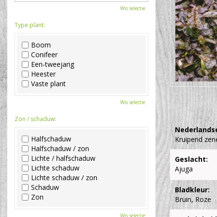
Wis selectie
Type plant:
Boom
Conifeer
Een-tweejarig
Heester
Vaste plant
Wis selectie
Zon / schaduw:
Nederlands
Halfschaduw
Kruipend zen
Halfschaduw / zon
Lichte / halfschaduw
Geslacht:
Lichte schaduw
Ajuga
Lichte schaduw / zon
Schaduw
Bladkleur:
Zon
Bruin, Roze
Wis selectie