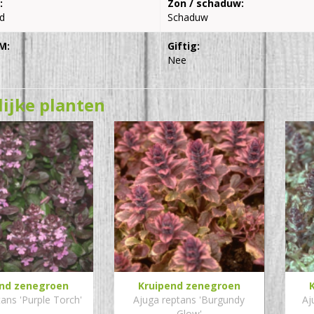
:
Zon / schaduw:
d
Schaduw
M:
Giftig:
Nee
lijke planten
end zenegroen
Kruipend zenegroen
ans 'Purple Torch'
Ajuga reptans 'Burgundy
Aj
Glow'