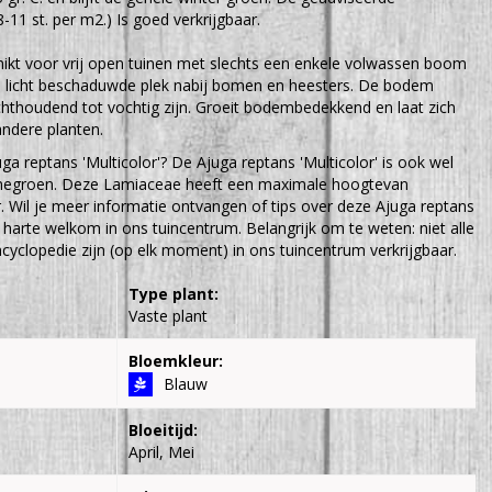
8-11 st. per m2.) Is goed verkrijgbaar.
hikt voor vrij open tuinen met slechts een enkele volwassen boom
en licht beschaduwde plek nabij bomen en heesters. De bodem
chthoudend tot vochtig zijn. Groeit bodembedekkend en laat zich
ndere planten.
ga reptans 'Multicolor'? De Ajuga reptans 'Multicolor' is ook wel
enegroen. Deze Lamiaceae heeft een maximale hoogtevan
 Wil je meer informatie ontvangen of tips over deze Ajuga reptans
n harte welkom in ons tuincentrum. Belangrijk om te weten: niet alle
cyclopedie zijn (op elk moment) in ons tuincentrum verkrijgbaar.
Type plant:
Vaste plant
Bloemkleur:
Blauw
Bloeitijd:
April, Mei