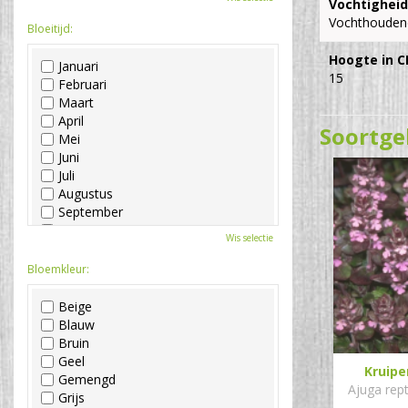
Vochtigheid
Vochthouden
Bloeitijd:
Hoogte in C
Januari
15
Februari
Maart
April
Soortge
Mei
Juni
Juli
Augustus
September
Oktober
Wis selectie
November
December
Bloemkleur:
Beige
Blauw
Bruin
Geel
Kruip
Gemengd
Ajuga rept
Grijs