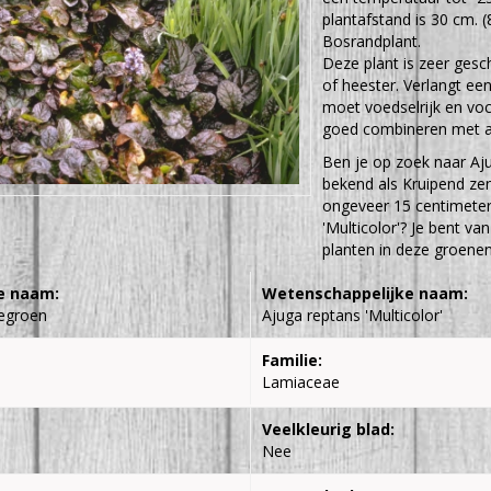
plantafstand is 30 cm. (
Bosrandplant.
Deze plant is zeer gesc
of heester. Verlangt e
moet voedselrijk en vo
goed combineren met a
Ben je op zoek naar Aju
bekend als Kruipend z
ongeveer 15 centimeter.
'Multicolor'? Je bent va
planten in deze groenen
e naam:
Wetenschappelijke naam:
egroen
Ajuga reptans 'Multicolor'
Familie:
Lamiaceae
Veelkleurig blad:
Nee