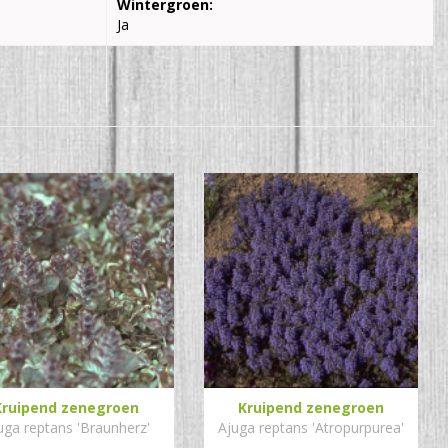
Wintergroen:
Ja
Kruipend zenegroen
Kruipend zenegroen
uga reptans 'Braunherz'
Ajuga reptans 'Atropurpurea'