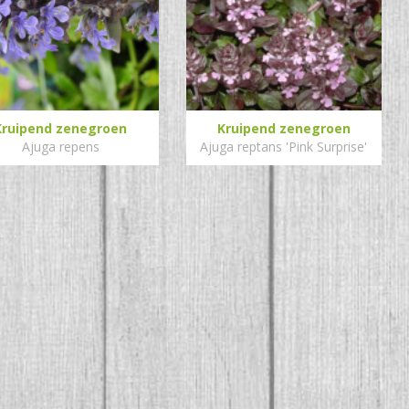
Kruipend zenegroen
Kruipend zenegroen
Ajuga repens
Ajuga reptans 'Pink Surprise'