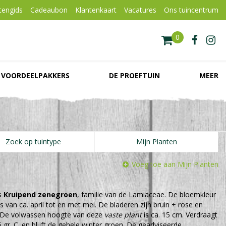
tengids
Cadeaubon
Klantenkaart
Vacatures
Ons tuincentrum
VOORDEELPAKKERS
DE PROEFTUIN
MEER
Zoek op tuintype
Mijn Planten
Voeg toe aan Mijn Planten
s
Kruipend zenegroen
, familie van de Lamiaceae. De bloemkleur
 is van ca. april tot en met mei. De bladeren zijn bruin + rose en
 De volwassen hoogte van deze
vaste plant
is ca. 15 cm. Verdraagt
 gr. C. en blijft de gehele winter groen. De geadviseerde