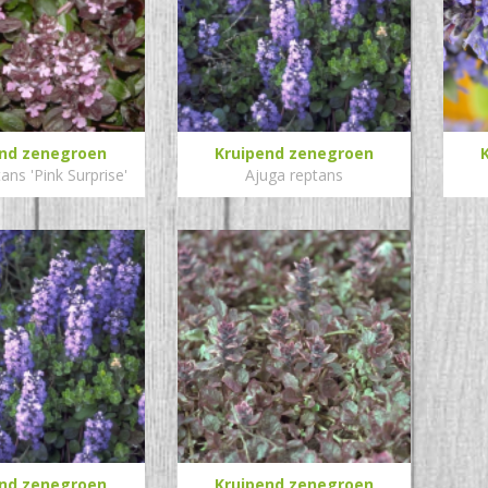
end zenegroen
Kruipend zenegroen
ans 'Pink Surprise'
Ajuga reptans
end zenegroen
Kruipend zenegroen