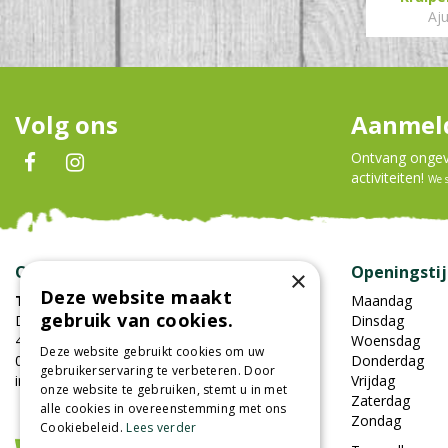
Aj
Volg ons
Aanmeld
Ontvang ongeve
activiteiten!
We 
Contact
Openingsti
×
Deze website maakt
Tuincentrum Oosterhout
Maandag
gebruik van cookies.
Damweg 7
Dinsdag
4905BS Oosterhout
Woensdag
Deze website gebruikt cookies om uw
0162-451852
Donderdag
gebruikerservaring te verbeteren. Door
info@tuincentrumoosterhout.nl
Vrijdag
onze website te gebruiken, stemt u in met
Zaterdag
alle cookies in overeenstemming met ons
Zondag
Cookiebeleid.
Lees verder