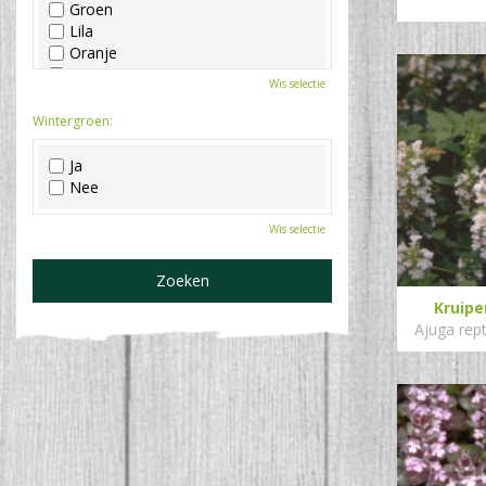
Groen
Lila
Oranje
Paars
Wis selectie
Rood
Roze
Wintergroen:
Wit
Zwart
Ja
Nee
Wis selectie
Kruip
Ajuga rep