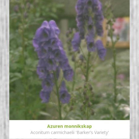
Azuren monnikskap
Aconitum carmichaelii 'Barker's Variety'