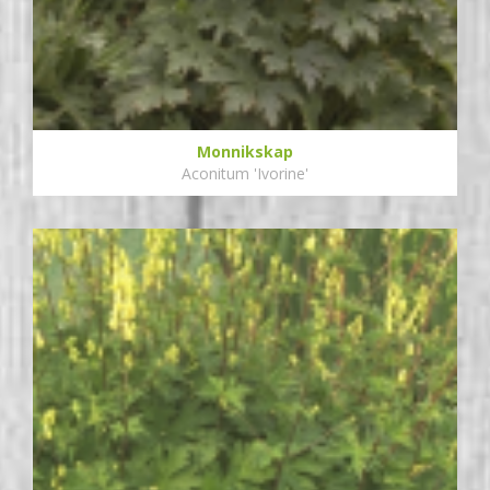
Monnikskap
Aconitum 'Ivorine'