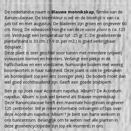
De nederlandse naam is
Blauwe monnikskap
, familie van de
Ranunculaceae. De bloemkleur is wit en de bloeitijd is van ca.
juni tot en met augustus. De bladeren zijn groen en ongeveer 60
cm. hoog. De volwassen hoogte van deze
vaste plant
is ca. 125
cm. Verdraagt een temperatuur tot -25 gr. C. De geadviseerde
plantafstand is 33 cm. (7-9 st. per m2.) Is goed verkrijgbaar.
Bosplant.
Deze plant is zeer geschikt voor tuinen met meerdere (vrijwel)
volwassen bomen en heesters. Verlangt een plekje in de
halfschaduw en een voedzame, humusrijke bodem met weinig
boomwortels in haar nabijheid. Deze plant is ook te gebruiken
als borderplant (op een iets zonniger plek). De bodem moet dan
wel goed vochthoudend zijn. Geeft een goede snijbloem.
Ben je op zoek naar Aconitum napellus 'Album'? De Aconitum
napellus 'Album' is ook wel bekend als Blauwe monnikskap.
Deze Ranunculaceae heeft een maximale hoogtevan ongeveer
125 centimeter. Wil je meer informatie ontvangen of tips over
deze Aconitum napellus 'Album'? Je bent van harte welkom in
ons tuincentrum. Belangrijk om te weten: niet alle planten in
deze groenencyclopedie zijn (op elk moment) in ons