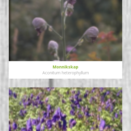
Monnikskap
Aconitum heterophyllum