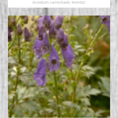
Aconitum carmichaelii 'Arendsii'