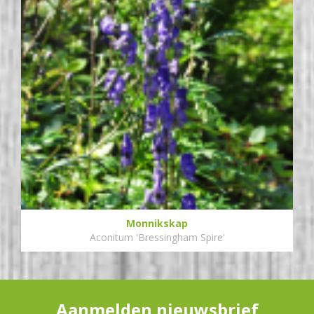
Monnikskap
Aconitum 'Bressingham Spire'
Aanmelden nieuwsbrief