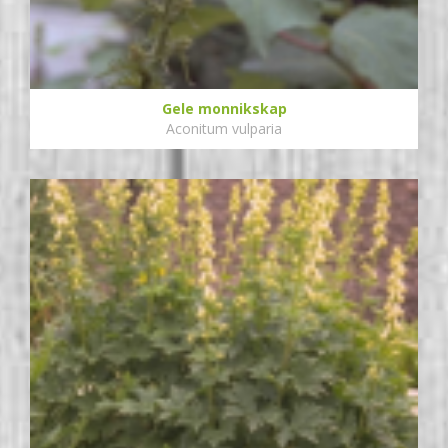
Gele monnikskap
Aconitum vulparia