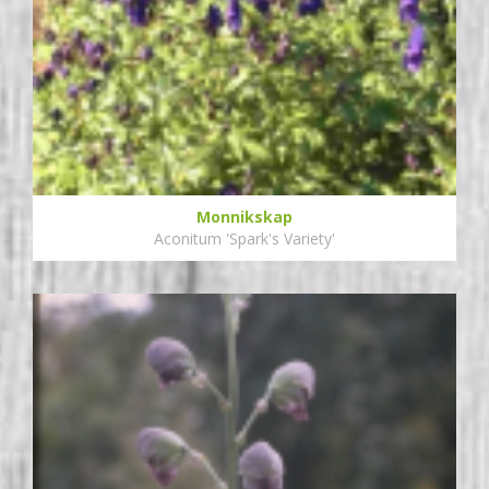
Monnikskap
Aconitum 'Spark's Variety'