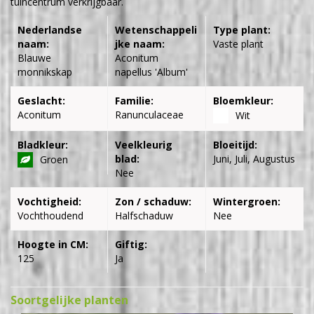
tuincentrum verkrijgbaar.
Nederlandse
Wetenschappeli
Type plant:
naam:
jke naam:
Vaste plant
Blauwe
Aconitum
monnikskap
napellus 'Album'
Geslacht:
Familie:
Bloemkleur:
Aconitum
Ranunculaceae
Wit
Bladkleur:
Veelkleurig
Bloeitijd:
blad:
Juni, Juli, Augustus
Groen
Nee
Vochtigheid:
Zon / schaduw:
Wintergroen:
Vochthoudend
Halfschaduw
Nee
Hoogte in CM:
Giftig:
125
Ja
Soortgelijke planten