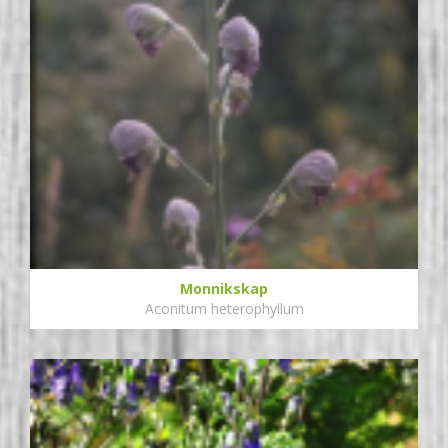
Monnikskap
Aconitum heterophyllum