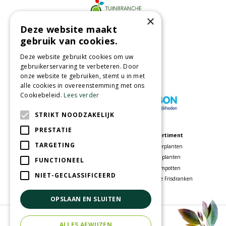
×
Deze website maakt
Partners
gebruik van cookies.
Deze website gebruikt cookies om uw
gebruikerservaring te verbeteren. Door
onze website te gebruiken, stemt u in met
Wij accepteren
alle cookies in overeenstemming met ons
Cookiebeleid.
Lees verder
STRIKT NOODZAKELIJK
PRESTATIE
Meer informatie
Assortiment
TARGETING
Tuincentrum
Kamerplanten
Speelparadijs
Tuinplanten
FUNCTIONEEL
Bloemenwinkel
Bloempotten
NIET-GECLASSIFICEERD
Woonwinkel
Voordelige Frisdranken
OPSLAAN EN SLUITEN
© Tuincentrum Oosterhout
ALLES AFWIJZEN