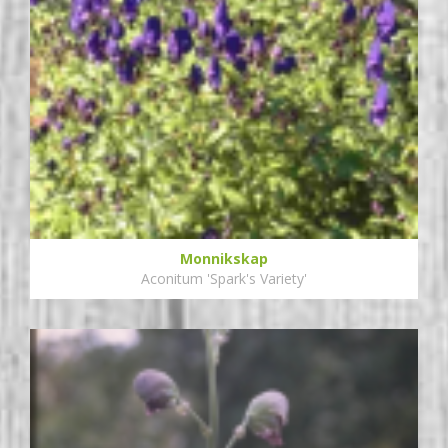
Monnikskap
Aconitum 'Spark's Variety'