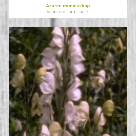
Azuren monnikskap
Aconitum carmichaelii