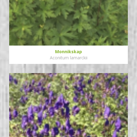
Monnikskap
Aconitum lamarckii