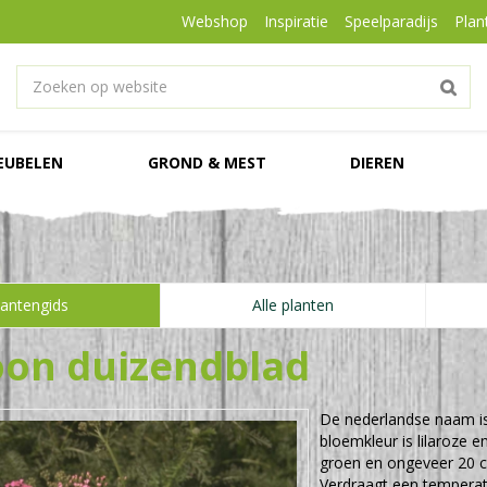
Webshop
Inspiratie
Speelparadijs
Plan
EUBELEN
GROND & MEST
DIEREN
lantengids
Alle planten
on duizendblad
De nederlandse naam i
bloemkleur is lilaroze e
groen en ongeveer 20 
Verdraagt een temperatu