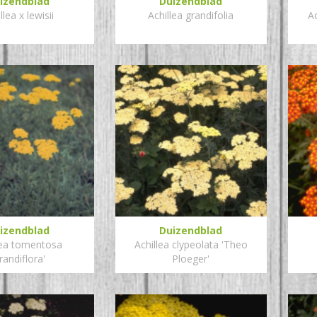
izendblad
Duizendblad
llea x lewisii
Achillea grandifolia
Ac
izendblad
Duizendblad
lea tomentosa
Achillea clypeolata 'Theo
randiflora'
Ploeger'