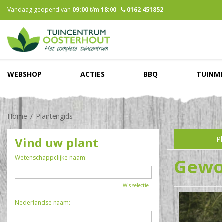
Ga
Vandaag geopend van
09:00
t/m
18:00
0162 451852
naar
content
WEBSHOP
ACTIES
BBQ
TUINM
Home
Plantengids
Vind uw plant
P
Wetenschappelijke naam:
Gewo
Wis selectie
Nederlandse naam: