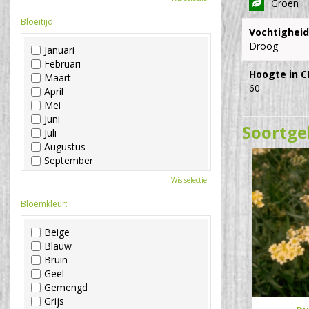
Groen
Bloeitijd:
Vochtigheid
Droog
Januari
Februari
Hoogte in C
Maart
60
April
Mei
Juni
Soortge
Juli
Augustus
September
Oktober
Wis selectie
November
December
Bloemkleur:
Beige
Blauw
Bruin
Geel
Gemengd
Grijs