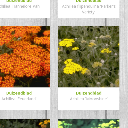
Duizendblad
Duizendblad
hillea 'Hannelore Pahl'
Achillea filipendulina 'Parker's
Variety'
Duizendblad
Duizendblad
Achillea 'Feuerland'
Achillea 'Moonshine'