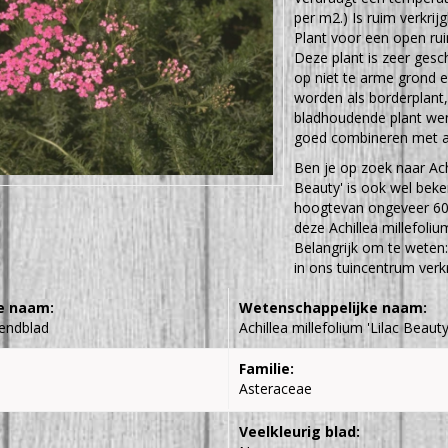
per m2.) Is ruim verkrij
Plant voor een open ru
Deze plant is zeer gesc
op niet te arme grond 
worden als borderplant
bladhoudende plant wens
goed combineren met a
Ben je op zoek naar Achi
Beauty' is ook wel bek
hoogtevan ongeveer 60 
deze Achillea millefoliu
Belangrijk om te weten:
in ons tuincentrum verkr
e naam:
Wetenschappelijke naam:
endblad
Achillea millefolium 'Lilac Beauty
Familie:
Asteraceae
Veelkleurig blad: