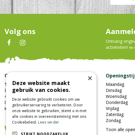
Volg ons
Aanmeld
Ontvang ongeve
activiteiten!
We 
Contact
Openingsti
×
Deze website maakt
Tuincentrum Oosterhout
Maandag
gebruik van cookies.
Damweg 7
Dinsdag
4905BS Oosterhout
Woensdag
Deze website gebruikt cookies om uw
0162-451852
Donderdag
gebruikerservaring te verbeteren. Door
info@tuincentrumoosterhout.nl
Vrijdag
onze website te gebruiken, stemt u in met
Zaterdag
alle cookies in overeenstemming met ons
Zondag
Cookiebeleid.
Lees verder
Toon alle open
STRIKT NOODZAKELIJK