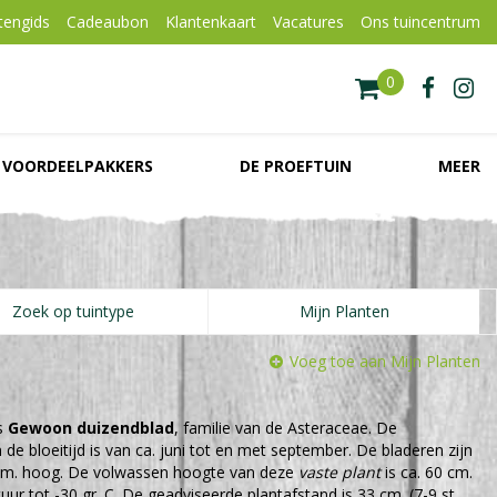
tengids
Cadeaubon
Klantenkaart
Vacatures
Ons tuincentrum
VOORDEELPAKKERS
DE PROEFTUIN
MEER
Zoek op tuintype
Mijn Planten
Voeg toe aan Mijn Planten
s
Gewoon duizendblad
, familie van de Asteraceae. De
n de bloeitijd is van ca. juni tot en met september. De bladeren zijn
cm. hoog. De volwassen hoogte van deze
vaste plant
is ca. 60 cm.
ur tot -30 gr. C. De geadviseerde plantafstand is 33 cm. (7-9 st.