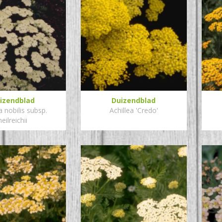
izendblad
Duizendblad
a nobilis subsp.
Achillea 'Credo'
neilreichii