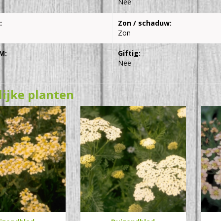
Nee
:
Zon / schaduw:
Zon
M:
Giftig:
Nee
lijke planten