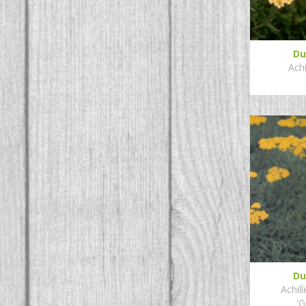
Du
Achi
Du
Achil
'G