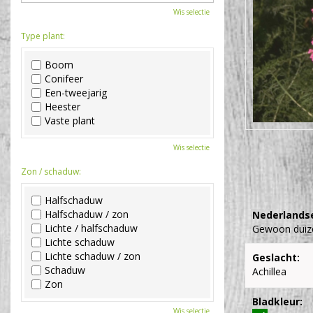
Wis selectie
Type plant:
Boom
Conifeer
Een-tweejarig
Heester
Vaste plant
Wis selectie
Zon / schaduw:
Halfschaduw
Halfschaduw / zon
Nederlands
Lichte / halfschaduw
Gewoon duiz
Lichte schaduw
Lichte schaduw / zon
Geslacht:
Schaduw
Achillea
Zon
Bladkleur:
Wis selectie