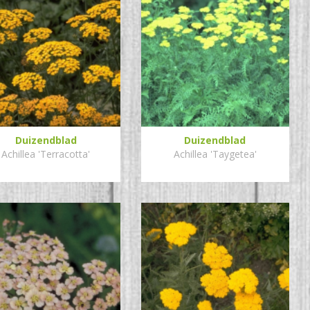
Duizendblad
Duizendblad
Achillea 'Terracotta'
Achillea 'Taygetea'