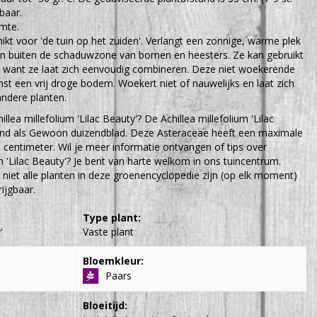
gbaar.
imte.
hikt voor 'de tuin op het zuiden'. Verlangt een zonnige, warme plek
en buiten de schaduwzone van bomen en heesters. Ze kan gebruikt
, want ze laat zich eenvoudig combineren. Deze niet woekerende
t een vrij droge bodem. Woekert niet of nauwelijks en laat zich
ndere planten.
llea millefolium 'Lilac Beauty'? De Achillea millefolium 'Lilac
end als Gewoon duizendblad. Deze Asteraceae heeft een maximale
centimeter. Wil je meer informatie ontvangen of tips over
m 'Lilac Beauty'? Je bent van harte welkom in ons tuincentrum.
 niet alle planten in deze groenencyclopedie zijn (op elk moment)
ijgbaar.
Type plant:
'
Vaste plant
Bloemkleur:
Paars
Bloeitijd: