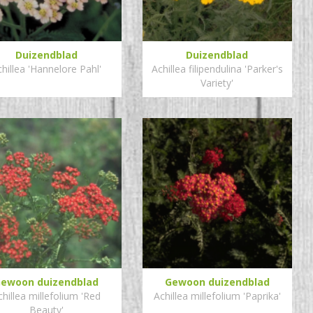
Duizendblad
Duizendblad
hillea 'Hannelore Pahl'
Achillea filipendulina 'Parker's
Variety'
ewoon duizendblad
Gewoon duizendblad
chillea millefolium 'Red
Achillea millefolium 'Paprika'
Beauty'