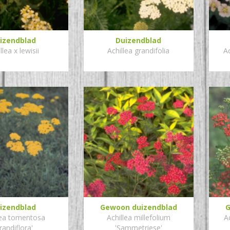
izendblad
Duizendblad
llea x lewisii
Achillea grandifolia
Ac
izendblad
Gewoon duizendblad
G
lea tomentosa
Achillea millefolium
A
randiflora'
'Sammetriese'