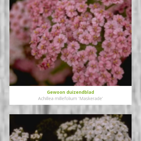
Gewoon duizendblad
Achillea millefolium 'Maskerade'