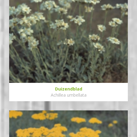
Duizendblad
Achillea umbellata