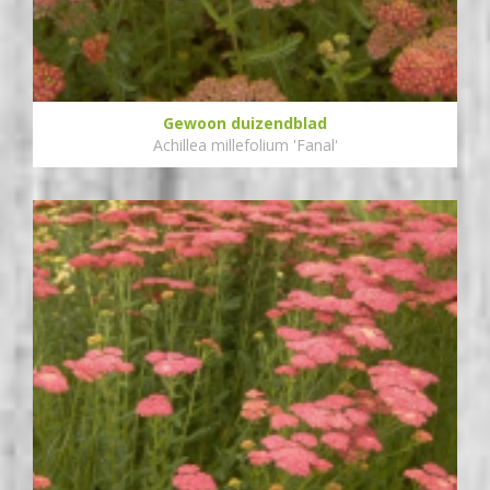
Gewoon duizendblad
Achillea millefolium 'Fanal'