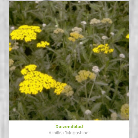
Duizendblad
Achillea 'Moonshine'