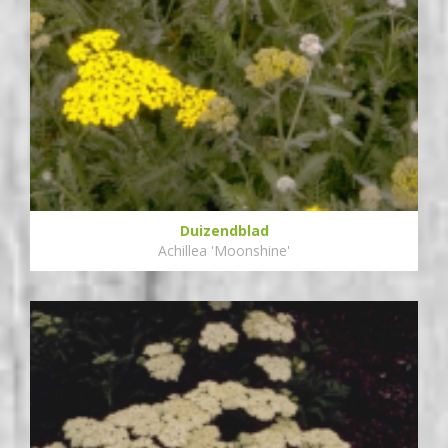
Duizendblad
Achillea 'Moonshine'