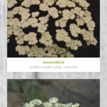
Duizendblad
Achillea nobilis subsp. neilreichii