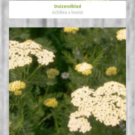
Duizendblad
Achillea x lewisii