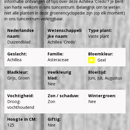
informatie ontvangen of tips over deze Achillea 'Credo'? Je bent
van harte welkom in ons tuincentrum. Belangrijk om te weten:
niet alle planten in deze groenencyclopedie zijn (op elk moment)
in ons tuincentrum verkrijgbaar.
Nederlandse
Wetenschappeli
Type plant:
naam:
jke naam:
Vaste plant
Duizendblad
Achillea 'Credo'
Geslacht:
Familie:
Bloemkleur:
Achillea
Asteraceae
Geel
Bladkleur:
Veelkleurig
Bloeitijd:
Grijs, Groen
blad:
Juni, Juli, Augustus
Nee
Vochtigheid:
Zon / schaduw:
Wintergroen:
Droog-
Zon
Nee
vochthoudend
Hoogte in CM:
Giftig:
125
Nee