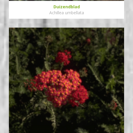
Duizendblad
Achillea umbellata