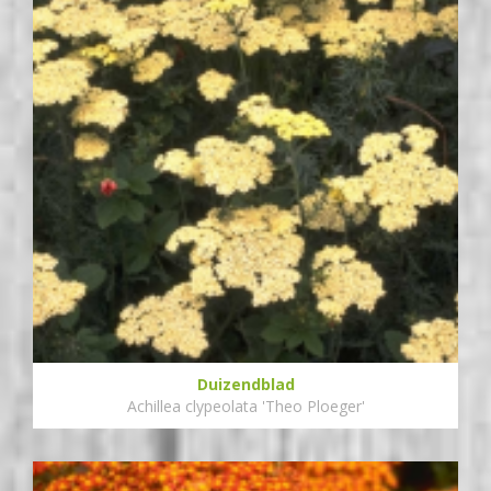
Duizendblad
Achillea clypeolata 'Theo Ploeger'