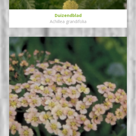
Duizendblad
Achillea grandifolia