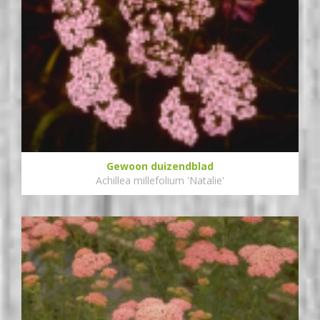
Gewoon duizendblad
Achillea millefolium 'Natalie'