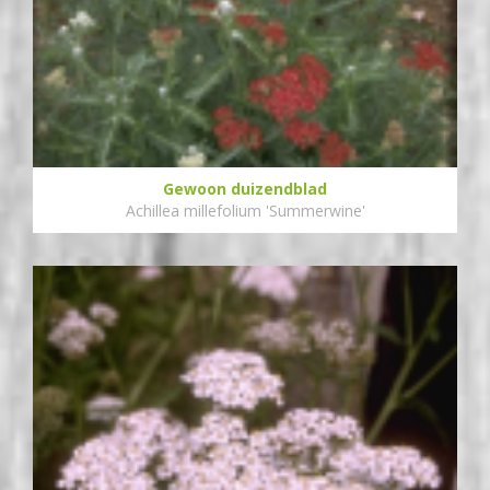
Gewoon duizendblad
Achillea millefolium 'Summerwine'