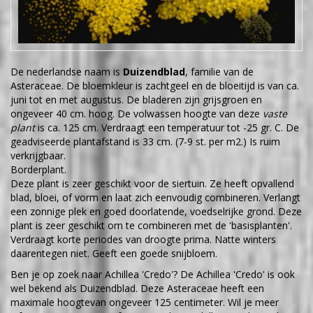
De nederlandse naam is
Duizendblad
, familie van de
Asteraceae. De bloemkleur is zachtgeel en de bloeitijd is van ca.
juni tot en met augustus. De bladeren zijn grijsgroen en
ongeveer 40 cm. hoog. De volwassen hoogte van deze
vaste
plant
is ca. 125 cm. Verdraagt een temperatuur tot -25 gr. C. De
geadviseerde plantafstand is 33 cm. (7-9 st. per m2.) Is ruim
verkrijgbaar.
Borderplant.
Deze plant is zeer geschikt voor de siertuin. Ze heeft opvallend
blad, bloei, of vorm en laat zich eenvoudig combineren. Verlangt
een zonnige plek en goed doorlatende, voedselrijke grond. Deze
plant is zeer geschikt om te combineren met de 'basisplanten'.
Verdraagt korte periodes van droogte prima. Natte winters
daarentegen niet. Geeft een goede snijbloem.
Ben je op zoek naar Achillea 'Credo'? De Achillea 'Credo' is ook
wel bekend als Duizendblad. Deze Asteraceae heeft een
maximale hoogtevan ongeveer 125 centimeter. Wil je meer