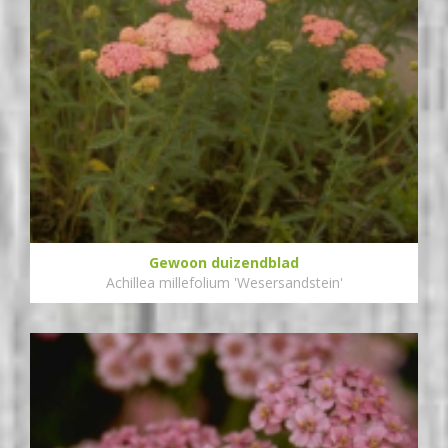
Gewoon duizendblad
Achillea millefolium 'Wesersandstein'