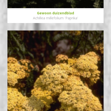
Gewoon duizendblad
Achillea millefolium 'Paprika'