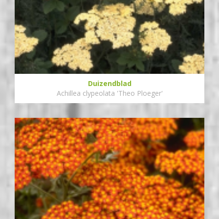
Duizendblad
Achillea clypeolata 'Theo Ploeger'