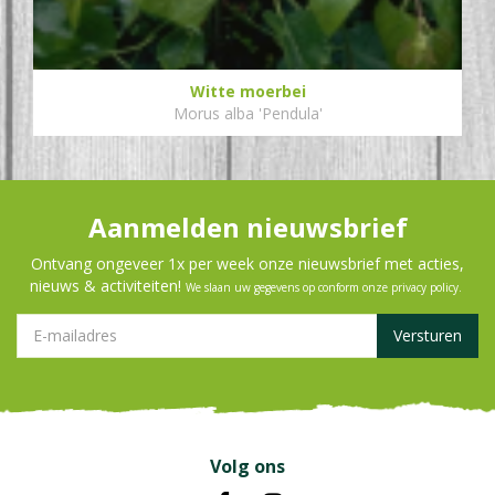
Witte moerbei
Morus alba 'Pendula'
Aanmelden nieuwsbrief
Ontvang ongeveer 1x per week onze nieuwsbrief met acties,
nieuws & activiteiten!
We slaan uw gegevens op conform onze
privacy policy
.
Volg ons