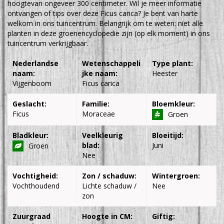
hoogtevan ongeveer 300 centimeter. Wil je meer informatie
ontvangen of tips over deze Ficus carica? Je bent van harte
welkom in ons tuincentrum. Belangrijk om te weten: niet alle
planten in deze groenencyclopedie zijn (op elk moment) in ons
tuincentrum verkrijgbaar.
Nederlandse
Wetenschappeli
Type plant:
naam:
jke naam:
Heester
Vijgenboom
Ficus carica
Geslacht:
Familie:
Bloemkleur:
Ficus
Moraceae
Groen
Bladkleur:
Veelkleurig
Bloeitijd:
blad:
Juni
Groen
Nee
Vochtigheid:
Zon / schaduw:
Wintergroen:
Vochthoudend
Lichte schaduw /
Nee
zon
Zuurgraad
Hoogte in CM:
Giftig: