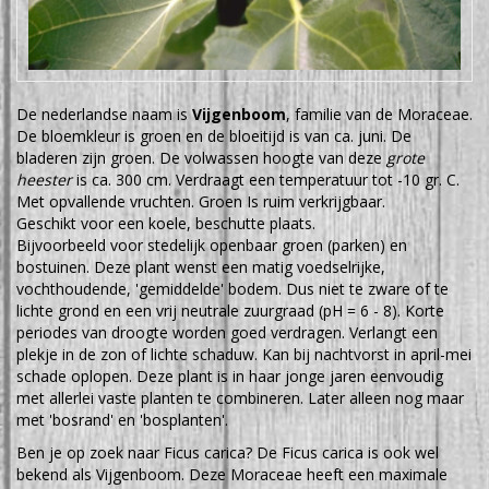
De nederlandse naam is
Vijgenboom
, familie van de Moraceae.
De bloemkleur is groen en de bloeitijd is van ca. juni. De
bladeren zijn groen. De volwassen hoogte van deze
grote
heester
is ca. 300 cm. Verdraagt een temperatuur tot -10 gr. C.
Met opvallende vruchten. Groen Is ruim verkrijgbaar.
Geschikt voor een koele, beschutte plaats.
Bijvoorbeeld voor stedelijk openbaar groen (parken) en
bostuinen. Deze plant wenst een matig voedselrijke,
vochthoudende, 'gemiddelde' bodem. Dus niet te zware of te
lichte grond en een vrij neutrale zuurgraad (pH = 6 - 8). Korte
periodes van droogte worden goed verdragen. Verlangt een
plekje in de zon of lichte schaduw. Kan bij nachtvorst in april-mei
schade oplopen. Deze plant is in haar jonge jaren eenvoudig
met allerlei vaste planten te combineren. Later alleen nog maar
met 'bosrand' en 'bosplanten'.
Ben je op zoek naar Ficus carica? De Ficus carica is ook wel
bekend als Vijgenboom. Deze Moraceae heeft een maximale