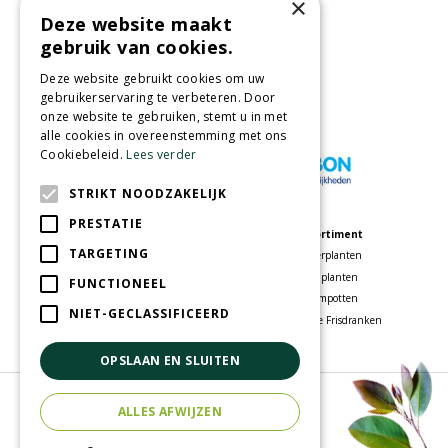
×
Deze website maakt
Partners
gebruik van cookies.
Deze website gebruikt cookies om uw
gebruikerservaring te verbeteren. Door
onze website te gebruiken, stemt u in met
Wij accepteren
alle cookies in overeenstemming met ons
Cookiebeleid.
Lees verder
STRIKT NOODZAKELIJK
PRESTATIE
Meer informatie
Assortiment
TARGETING
Tuincentrum
Kamerplanten
Speelparadijs
Tuinplanten
FUNCTIONEEL
Bloemenwinkel
Bloempotten
NIET-GECLASSIFICEERD
Woonwinkel
Voordelige Frisdranken
OPSLAAN EN SLUITEN
© Tuincentrum Oosterhout
ALLES AFWIJZEN
Green Solutions
Tuincentrum Overzicht