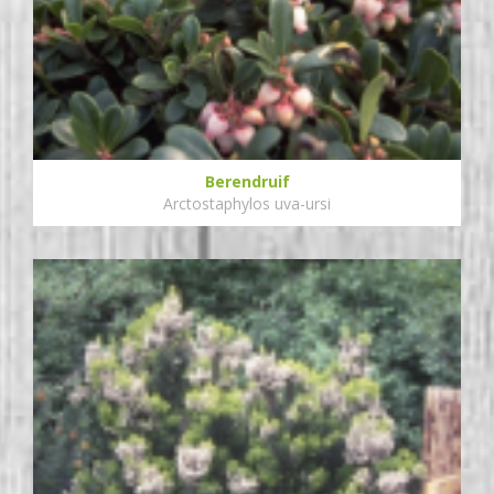
Berendruif
Arctostaphylos uva-ursi