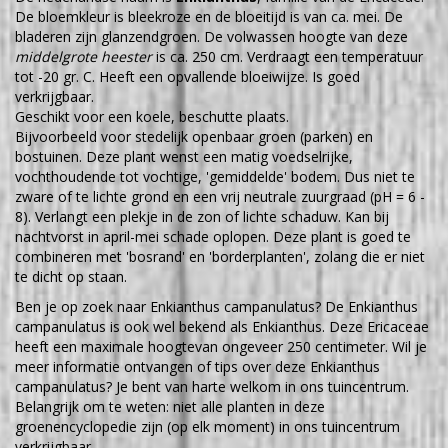
De bloemkleur is bleekroze en de bloeitijd is van ca. mei. De
bladeren zijn glanzendgroen. De volwassen hoogte van deze
middelgrote heester
is ca. 250 cm. Verdraagt een temperatuur
tot -20 gr. C. Heeft een opvallende bloeiwijze. Is goed
verkrijgbaar.
Geschikt voor een koele, beschutte plaats.
Bijvoorbeeld voor stedelijk openbaar groen (parken) en
bostuinen. Deze plant wenst een matig voedselrijke,
vochthoudende tot vochtige, 'gemiddelde' bodem. Dus niet te
zware of te lichte grond en een vrij neutrale zuurgraad (pH = 6 -
8). Verlangt een plekje in de zon of lichte schaduw. Kan bij
nachtvorst in april-mei schade oplopen. Deze plant is goed te
combineren met 'bosrand' en 'borderplanten', zolang die er niet
te dicht op staan.
Ben je op zoek naar Enkianthus campanulatus? De Enkianthus
campanulatus is ook wel bekend als Enkianthus. Deze Ericaceae
heeft een maximale hoogtevan ongeveer 250 centimeter. Wil je
meer informatie ontvangen of tips over deze Enkianthus
campanulatus? Je bent van harte welkom in ons tuincentrum.
Belangrijk om te weten: niet alle planten in deze
groenencyclopedie zijn (op elk moment) in ons tuincentrum
verkrijgbaar.