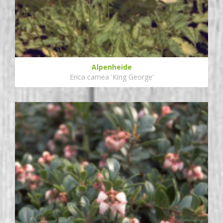
Alpenheide
Erica carnea 'King George'