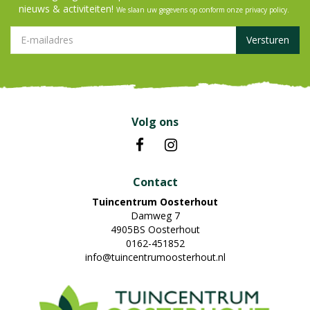
nieuws & activiteiten!
We slaan uw gegevens op conform onze
privacy policy
.
Volg ons
Contact
Tuincentrum Oosterhout
Damweg 7
4905BS Oosterhout
0162-451852
info@tuincentrumoosterhout.nl