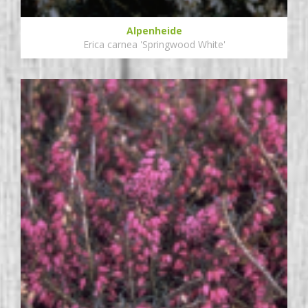
Alpenheide
Erica carnea 'Springwood White'