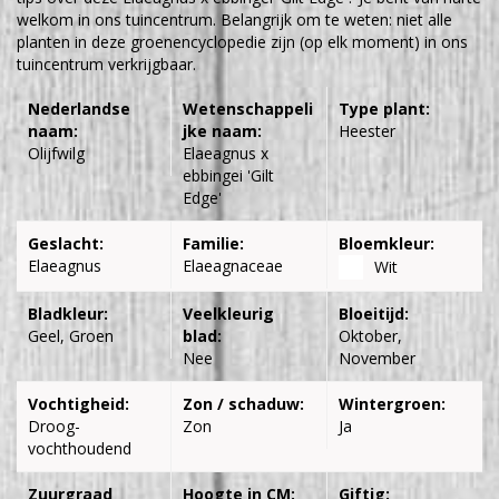
welkom in ons tuincentrum. Belangrijk om te weten: niet alle
planten in deze groenencyclopedie zijn (op elk moment) in ons
tuincentrum verkrijgbaar.
Nederlandse
Wetenschappeli
Type plant:
naam:
jke naam:
Heester
Olijfwilg
Elaeagnus x
ebbingei 'Gilt
Edge'
Geslacht:
Familie:
Bloemkleur:
Elaeagnus
Elaeagnaceae
Wit
Bladkleur:
Veelkleurig
Bloeitijd:
Geel, Groen
blad:
Oktober,
Nee
November
Vochtigheid:
Zon / schaduw:
Wintergroen:
Droog-
Zon
Ja
vochthoudend
Zuurgraad
Hoogte in CM:
Giftig: