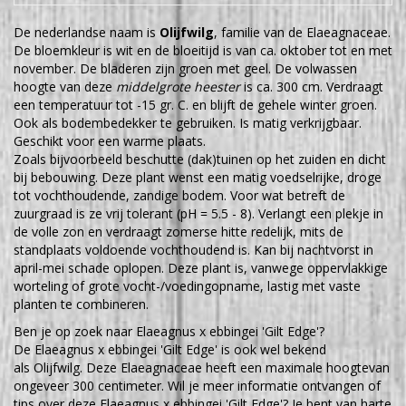
De nederlandse naam is
Olijfwilg
, familie van de Elaeagnaceae.
De bloemkleur is wit en de bloeitijd is van ca. oktober tot en met
november. De bladeren zijn groen met geel. De volwassen
hoogte van deze
middelgrote heester
is ca. 300 cm. Verdraagt
een temperatuur tot -15 gr. C. en blijft de gehele winter groen.
Ook als bodembedekker te gebruiken. Is matig verkrijgbaar.
Geschikt voor een warme plaats.
Zoals bijvoorbeeld beschutte (dak)tuinen op het zuiden en dicht
bij bebouwing. Deze plant wenst een matig voedselrijke, droge
tot vochthoudende, zandige bodem. Voor wat betreft de
zuurgraad is ze vrij tolerant (pH = 5.5 - 8). Verlangt een plekje in
de volle zon en verdraagt zomerse hitte redelijk, mits de
standplaats voldoende vochthoudend is. Kan bij nachtvorst in
april-mei schade oplopen. Deze plant is, vanwege oppervlakkige
worteling of grote vocht-/voedingopname, lastig met vaste
planten te combineren.
Ben je op zoek naar Elaeagnus x ebbingei 'Gilt Edge'?
De Elaeagnus x ebbingei 'Gilt Edge' is ook wel bekend
als Olijfwilg. Deze Elaeagnaceae heeft een maximale hoogtevan
ongeveer 300 centimeter. Wil je meer informatie ontvangen of
tips over deze Elaeagnus x ebbingei 'Gilt Edge'? Je bent van harte