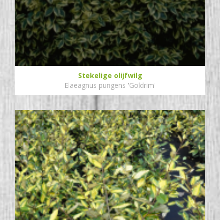
Stekelige olijfwilg
Elaeagnus pungens 'Goldrim'