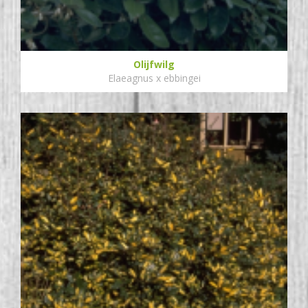
Olijfwilg
Elaeagnus x ebbingei