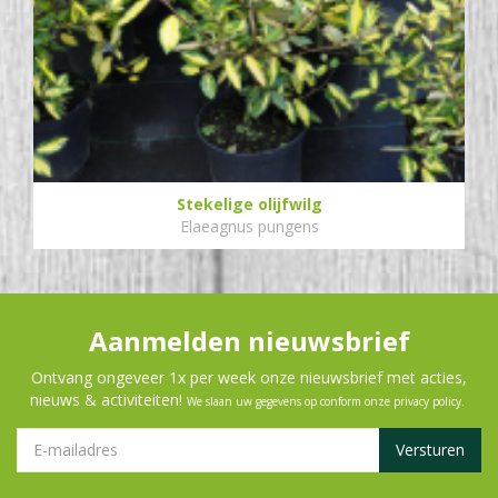
Stekelige olijfwilg
Elaeagnus pungens
Aanmelden nieuwsbrief
Ontvang ongeveer 1x per week onze nieuwsbrief met acties,
nieuws & activiteiten!
We slaan uw gegevens op conform onze
privacy policy
.