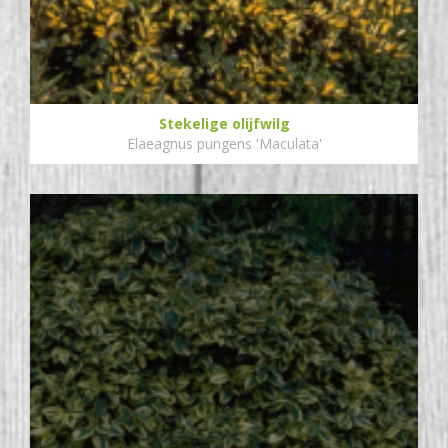
Stekelige olijfwilg
Elaeagnus pungens 'Maculata'