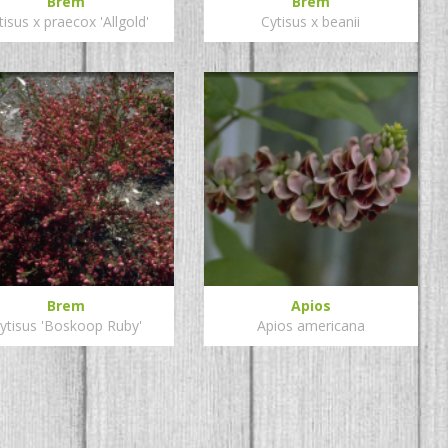
Brem
Brem
tisus x praecox 'Allgold'
Cytisus x beanii
Brem
Apios
ytisus 'Boskoop Ruby'
Apios americana