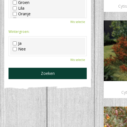
Groen
Cyti
Lila
Oranje
Paars
Wis selectie
Rood
Roze
Wintergroen:
Wit
Zwart
Ja
Nee
Wis selectie
Cyt