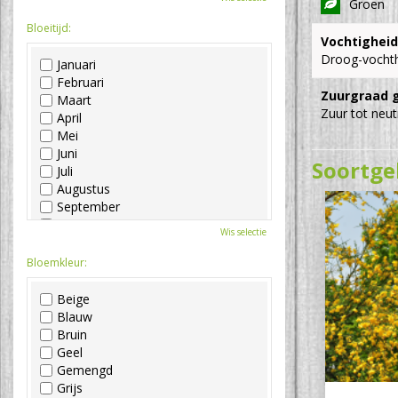
Groen
Bloeitijd:
Vochtigheid
Droog-vocht
Januari
Februari
Zuurgraad 
Maart
Zuur tot neut
April
Mei
Juni
Soortge
Juli
Augustus
September
Oktober
Wis selectie
November
December
Bloemkleur:
Beige
Blauw
Bruin
Geel
Gemengd
Grijs