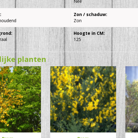
Nee
:
Zon / schaduw:
houdend
Zon
grond:
Hoogte in CM:
raal
125
lijke planten