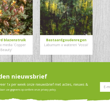
d blazenstruik
Bastaardgoudenregen
 x media 'Copper
Laburnum x watereri 'Vossii'
Beauty'
en nieuwsbrief
er 1x per week onze nieuwsbrief met acties, nieuws &
slaan uw gegevens op conform onze
privacy policy
.