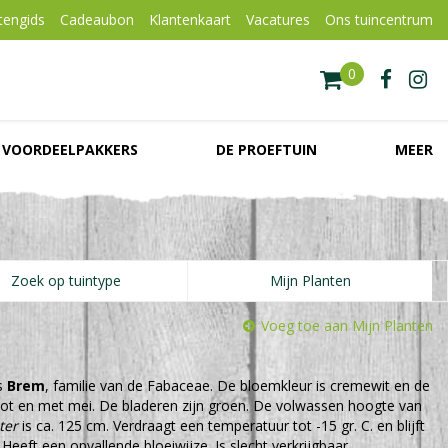
tengids
Cadeaubon
Klantenkaart
Vacatures
Ons tuincentrum
VOORDEELPAKKERS
DE PROEFTUIN
MEER
Zoek op tuintype
Mijn Planten
Voeg toe aan Mijn Planten
s
Brem
, familie van de Fabaceae. De bloemkleur is cremewit en de
il tot en met mei. De bladeren zijn groen. De volwassen hoogte van
ter
is ca. 125 cm. Verdraagt een temperatuur tot -15 gr. C. en blijft
Heeft een opvallende bloeiwijze. Is slecht verkrijgbaar.