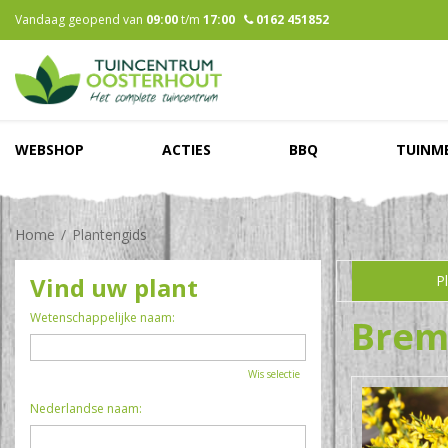
Ga
Vandaag geopend van
09:00
t/m
17:00
0162 451852
naar
content
WEBSHOP
ACTIES
BBQ
TUINM
Home
Plantengids
Vind uw plant
P
Wetenschappelijke naam:
Bre
Wis selectie
Nederlandse naam: