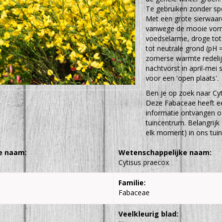
Te gebruiken zonder spe
Met een grote sierwaard
vanwege de mooie vorm,
voedselarme, droge tot
tot neutrale grond (pH =
zomerse warmte redelij
nachtvorst in april-mei
voor een 'open plaats'.
Ben je op zoek naar Cy
Deze Fabaceae heeft e
informatie ontvangen of
tuincentrum. Belangrijk
elk moment) in ons tuin
e naam:
Wetenschappelijke naam:
Cytisus praecox
Familie:
Fabaceae
Veelkleurig blad: