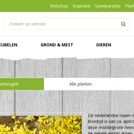
Webshop
Inspiratie
Speelparadijs
Plan
EUBELEN
GROND & MEST
DIEREN
lantengids
Alle planten
m
De nederlandse naam i
bloeitijd is van ca. apr
deze
middelgrote hees
de gehele winter groen. 