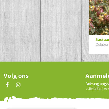
Bastaar
Colutea
Volg ons
Aanmeld
Ontvang ongeve
activiteiten!
We 