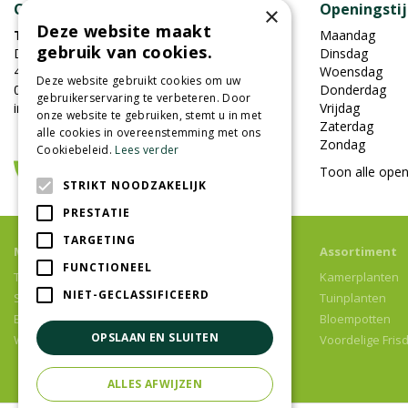
Contact
Openingsti
×
Deze website maakt
Tuincentrum Oosterhout
Maandag
gebruik van cookies.
Damweg 7
Dinsdag
4905BS Oosterhout
Woensdag
Deze website gebruikt cookies om uw
0162-451852
Donderdag
gebruikerservaring te verbeteren. Door
info@tuincentrumoosterhout.nl
Vrijdag
onze website te gebruiken, stemt u in met
Zaterdag
alle cookies in overeenstemming met ons
Zondag
Cookiebeleid.
Lees verder
Toon alle open
STRIKT NOODZAKELIJK
PRESTATIE
TARGETING
Meer informatie
Assortiment
FUNCTIONEEL
Tuincentrum
Kamerplanten
NIET-GECLASSIFICEERD
Speelparadijs
Tuinplanten
Bloemenwinkel
Bloempotten
OPSLAAN EN SLUITEN
Woonwinkel
Voordelige Fris
ALLES AFWIJZEN