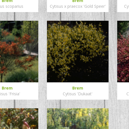
Brem
Brem
sus scoparius
Cytisus x praecox 'Gold Speer'
Cy
Brem
Brem
isus 'Frisia'
Cytisus 'Dukaat'
C