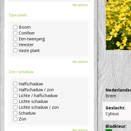
Wis selectie
Type plant:
Boom
Conifeer
Een-tweejarig
Heester
Vaste plant
Wis selectie
Zon / schaduw:
Halfschaduw
Halfschaduw / zon
Nederlands
Lichte / halfschaduw
Brem
Lichte schaduw
Lichte schaduw / zon
Geslacht:
Schaduw
Cytisus
Zon
Bladkleur:
Wis selectie