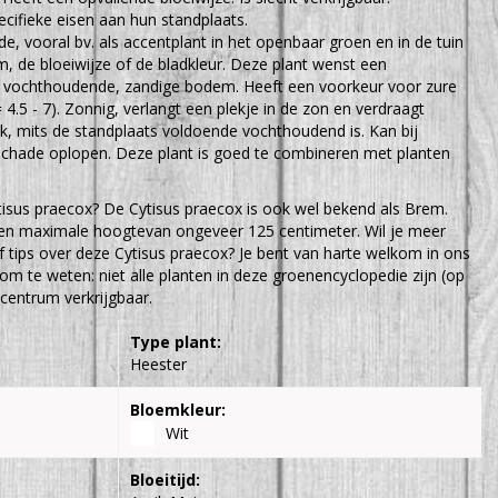
cifieke eisen aan hun standplaats.
e, vooral bv. als accentplant in het openbaar groen en in de tuin
 de bloeiwijze of de bladkleur. Deze plant wenst een
 vochthoudende, zandige bodem. Heeft een voorkeur voor zure
 4.5 - 7). Zonnig, verlangt een plekje in de zon en verdraagt
k, mits de standplaats voldoende vochthoudend is. Kan bij
 schade oplopen. Deze plant is goed te combineren met planten
tisus praecox? De Cytisus praecox is ook wel bekend als Brem.
en maximale hoogtevan ongeveer 125 centimeter. Wil je meer
 tips over deze Cytisus praecox? Je bent van harte welkom in ons
 om te weten: niet alle planten in deze groenencyclopedie zijn (op
centrum verkrijgbaar.
Type plant:
Heester
Bloemkleur:
Wit
Bloeitijd: