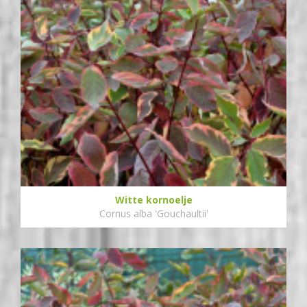
Witte kornoelje
Cornus alba 'Gouchaultii'