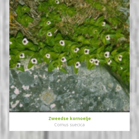
Zweedse kornoelje
Cornus suecica