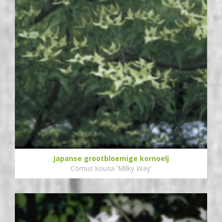
Japanse grootbloemige kornoelj
Cornus kousa 'Milky Way'