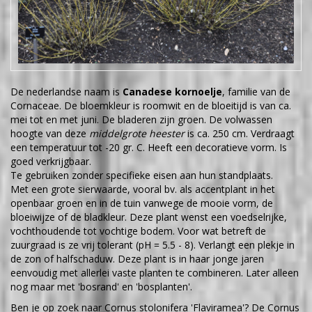
De nederlandse naam is
Canadese kornoelje
, familie van de
Cornaceae. De bloemkleur is roomwit en de bloeitijd is van ca.
mei tot en met juni. De bladeren zijn groen. De volwassen
hoogte van deze
middelgrote heester
is ca. 250 cm. Verdraagt
een temperatuur tot -20 gr. C. Heeft een decoratieve vorm. Is
goed verkrijgbaar.
Te gebruiken zonder specifieke eisen aan hun standplaats.
Met een grote sierwaarde, vooral bv. als accentplant in het
openbaar groen en in de tuin vanwege de mooie vorm, de
bloeiwijze of de bladkleur. Deze plant wenst een voedselrijke,
vochthoudende tot vochtige bodem. Voor wat betreft de
zuurgraad is ze vrij tolerant (pH = 5.5 - 8). Verlangt een plekje in
de zon of halfschaduw. Deze plant is in haar jonge jaren
eenvoudig met allerlei vaste planten te combineren. Later alleen
nog maar met 'bosrand' en 'bosplanten'.
Ben je op zoek naar Cornus stolonifera 'Flaviramea'? De Cornus