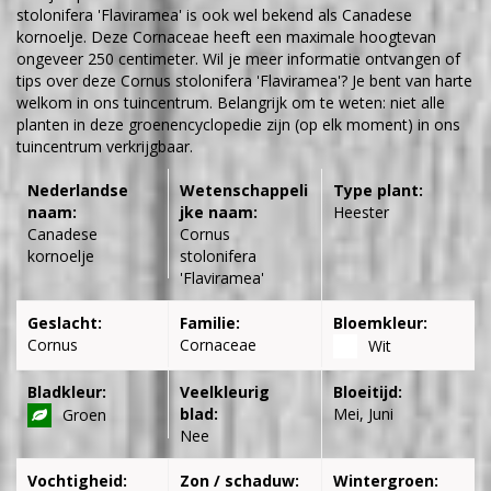
stolonifera 'Flaviramea' is ook wel bekend als Canadese
kornoelje. Deze Cornaceae heeft een maximale hoogtevan
ongeveer 250 centimeter. Wil je meer informatie ontvangen of
tips over deze Cornus stolonifera 'Flaviramea'? Je bent van harte
welkom in ons tuincentrum. Belangrijk om te weten: niet alle
planten in deze groenencyclopedie zijn (op elk moment) in ons
tuincentrum verkrijgbaar.
Nederlandse
Wetenschappeli
Type plant:
naam:
jke naam:
Heester
Canadese
Cornus
kornoelje
stolonifera
'Flaviramea'
Geslacht:
Familie:
Bloemkleur:
Cornus
Cornaceae
Wit
Bladkleur:
Veelkleurig
Bloeitijd:
blad:
Mei, Juni
Groen
Nee
Vochtigheid:
Zon / schaduw:
Wintergroen: