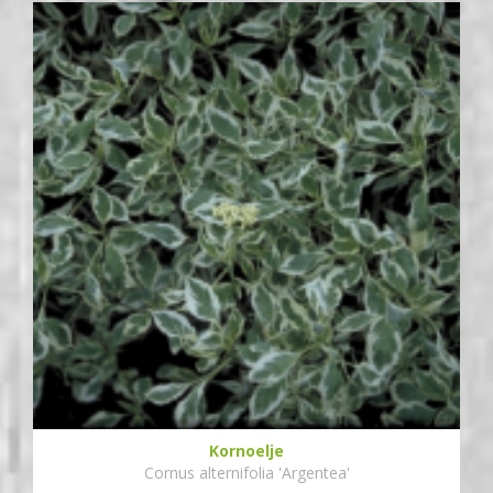
Kornoelje
Cornus alternifolia 'Argentea'