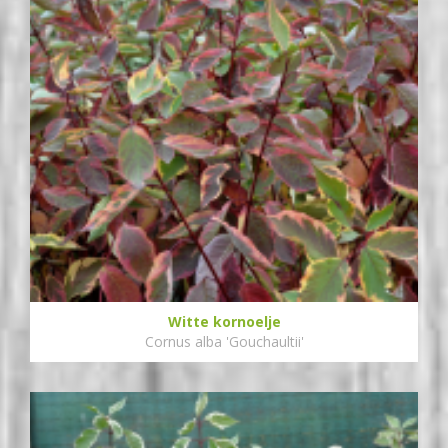
Witte kornoelje
Cornus alba 'Gouchaultii'