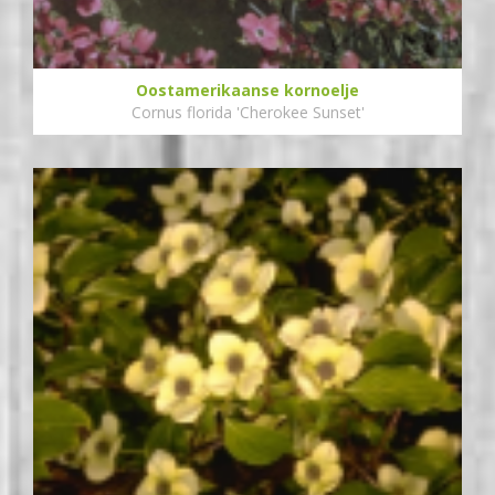
Oostamerikaanse kornoelje
Cornus florida 'Cherokee Sunset'