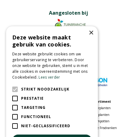
Aangesloten bij
×
Deze website maakt
Partners
gebruik van cookies.
Deze website gebruikt cookies om uw
gebruikerservaring te verbeteren. Door
onze website te gebruiken, stemt u in met
Wij accepteren
alle cookies in overeenstemming met ons
Cookiebeleid.
Lees verder
STRIKT NOODZAKELIJK
PRESTATIE
Meer informatie
Assortiment
TARGETING
Tuincentrum
Kamerplanten
Speelparadijs
Tuinplanten
FUNCTIONEEL
Bloemenwinkel
Bloempotten
NIET-GECLASSIFICEERD
Woonwinkel
Voordelige Frisdranken