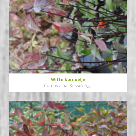
Witte kornoelje
Cornus alba 'Kesselringii'