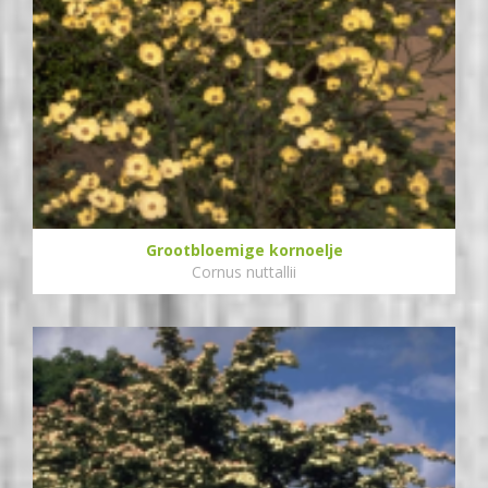
Grootbloemige kornoelje
Cornus nuttallii