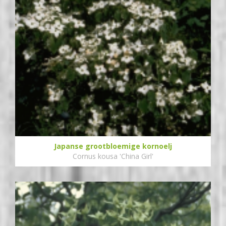
Japanse grootbloemige kornoelj
Cornus kousa 'China Girl'