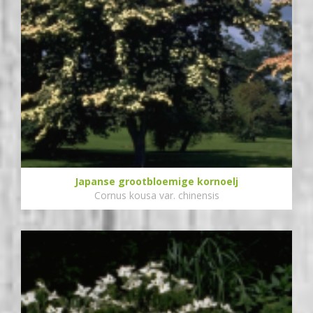
Japanse grootbloemige kornoelj
Cornus kousa var. chinensis