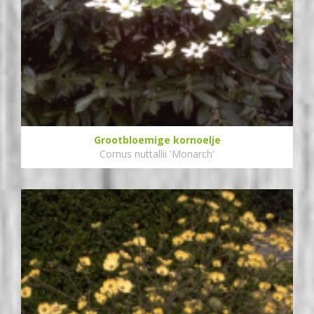
Grootbloemige kornoelje
Cornus nuttallii 'Monarch'