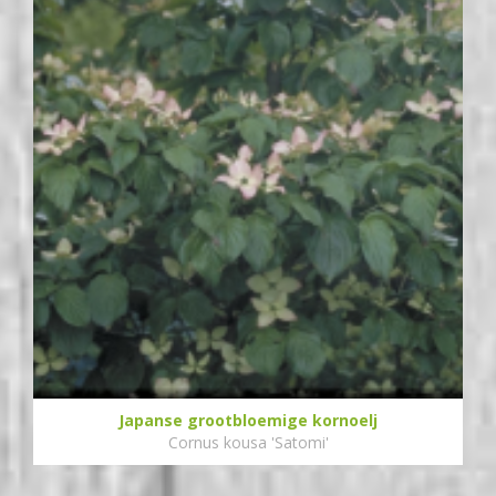
Japanse grootbloemige kornoelj
Cornus kousa 'Satomi'