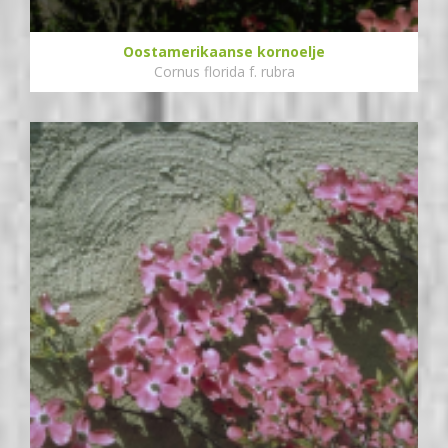
Oostamerikaanse kornoelje
Cornus florida f. rubra