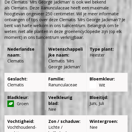
De Clematis 'Mrs George Jackman' is ook wel bekend
als Clematis. Deze Ranunculaceae heeft een maximale
hoogtevan ongeveer 250 centimeter. Wil je meer informatie
ontvangen of tips over deze Clematis 'Mrs George Jackman'? Je
bent van harte welkom in ons tuincentrum. Belangrijk om te
weten: niet alle planten in deze groenencyclopedie zijn (op elk
moment) in ons tuincentrum verkrijgbaar.
Nederlandse
Wetenschappeli
Type plant:
naam:
jke naam:
Heester
Clematis
Clematis 'Mrs
George Jackman'
Geslacht:
Familie:
Bloemkleur:
Clematis
Ranunculaceae
Wit
Bladkleur:
Veelkleurig
Bloeitijd:
blad:
Juni, Juli
Groen
Nee
Vochtigheid:
Zon / schaduw:
Wintergroen:
Vochthoudend-
Lichte /
Nee