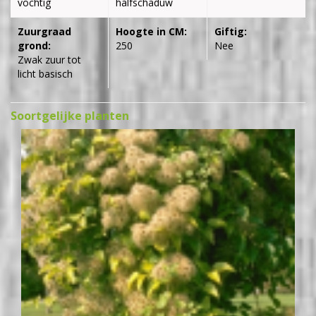
vochtig
halfschaduw
Zuurgraad
Hoogte in CM:
Giftig:
grond:
250
Nee
Zwak zuur tot
licht basisch
Soortgelijke planten