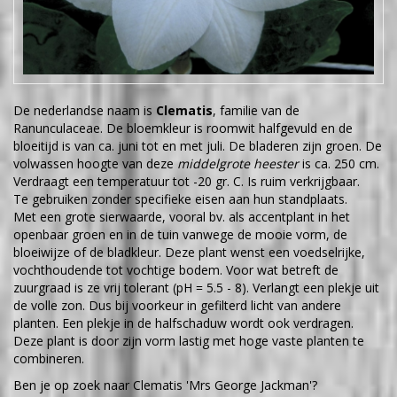
De nederlandse naam is
Clematis
, familie van de
Ranunculaceae. De bloemkleur is roomwit halfgevuld en de
bloeitijd is van ca. juni tot en met juli. De bladeren zijn groen. De
volwassen hoogte van deze
middelgrote heester
is ca. 250 cm.
Verdraagt een temperatuur tot -20 gr. C. Is ruim verkrijgbaar.
Te gebruiken zonder specifieke eisen aan hun standplaats.
Met een grote sierwaarde, vooral bv. als accentplant in het
openbaar groen en in de tuin vanwege de mooie vorm, de
bloeiwijze of de bladkleur. Deze plant wenst een voedselrijke,
vochthoudende tot vochtige bodem. Voor wat betreft de
zuurgraad is ze vrij tolerant (pH = 5.5 - 8). Verlangt een plekje uit
de volle zon. Dus bij voorkeur in gefilterd licht van andere
planten. Een plekje in de halfschaduw wordt ook verdragen.
Deze plant is door zijn vorm lastig met hoge vaste planten te
combineren.
Ben je op zoek naar Clematis 'Mrs George Jackman'?