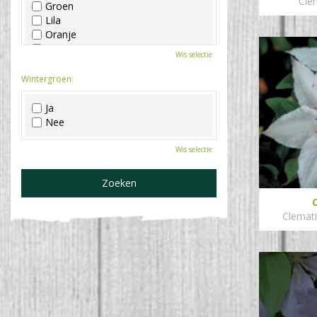
Clem
Groen
Lila
Oranje
Paars
Wis selectie
Rood
Roze
Wintergroen:
Wit
Zwart
Ja
Nee
Wis selectie
Clemati