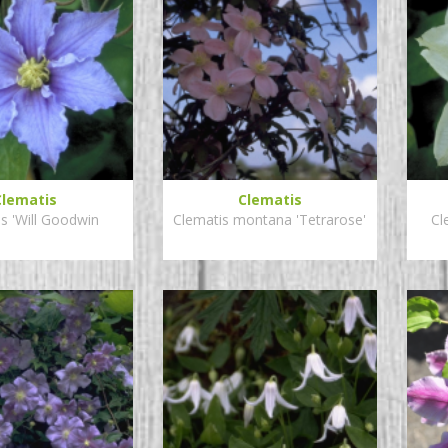
Clematis
Clematis
s 'Will Goodwin
Clematis montana 'Tetrarose'
Cl