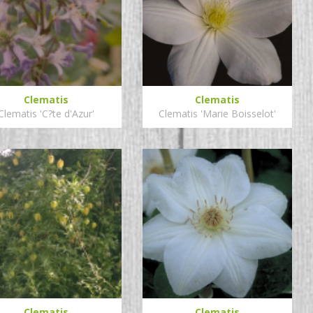
Clematis
Clematis
Clematis 'C?te d'Azur'
Clematis 'Marie Boisselot'
Clematis
Clematis