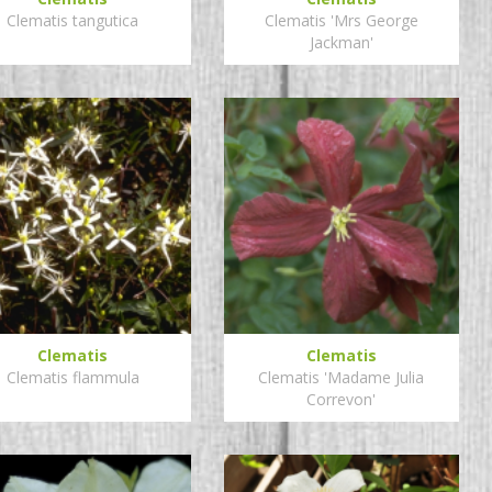
Clematis tangutica
Clematis 'Mrs George
Jackman'
Clematis
Clematis
Clematis flammula
Clematis 'Madame Julia
Correvon'