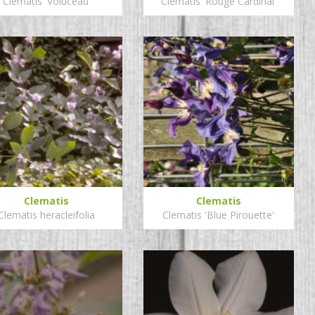
Clematis 'Voluceau'
Clematis 'Rouge Cardinal'
Clematis
Clematis
Clematis heracleifolia
Clematis 'Blue Pirouette'