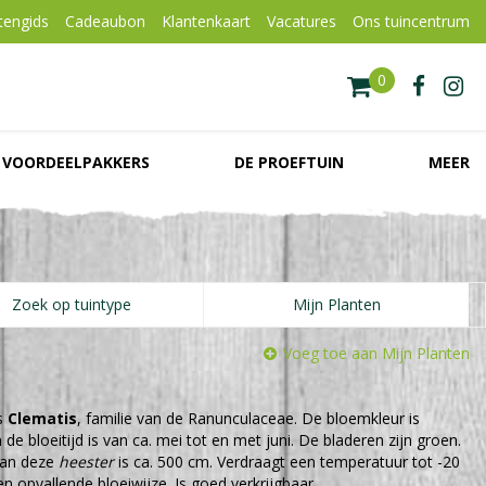
tengids
Cadeaubon
Klantenkaart
Vacatures
Ons tuincentrum
VOORDEELPAKKERS
DE PROEFTUIN
MEER
Zoek op tuintype
Mijn Planten
Voeg toe aan Mijn Planten
s
Clematis
, familie van de Ranunculaceae. De bloemkleur is
e bloeitijd is van ca. mei tot en met juni. De bladeren zijn groen.
van deze
heester
is ca. 500 cm. Verdraagt een temperatuur tot -20
een opvallende bloeiwijze. Is goed verkrijgbaar.