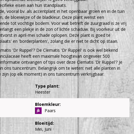
cifieke eisen aan hun standplaats.
e, vooral bv. als accentplant in het openbaar groen en in de tuin
 de bloeiwijze of de bladkleur. Deze plant wenst een
ende tot vochtige bodem. Voor wat betreft de zuurgraad is ze vrij
 Verlangt een plekje in de zon of lichte schaduw. Bij voorkeur uit de
tvorst in april-mei schade oplopen. Deze plant is goed te
ats' en 'borderplanten', zolang die er niet te dicht op staan.
matis 'Dr Ruppel'? De Clematis 'Dr Ruppel' is ook wel bekend
nunculaceae heeft een maximale hoogtevan ongeveer 500
 informatie ontvangen of tips over deze Clematis 'Dr Ruppel'? Je
n ons tuincentrum. Belangrijk om te weten: niet alle planten in
zijn (op elk moment) in ons tuincentrum verkrijgbaar.
Type plant:
Heester
Bloemkleur:
Paars
Bloeitijd:
Mei, Juni