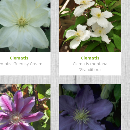
Clematis
Clematis
ematis 'Guernsy Cream'
Clematis montana
'Grandiflora'