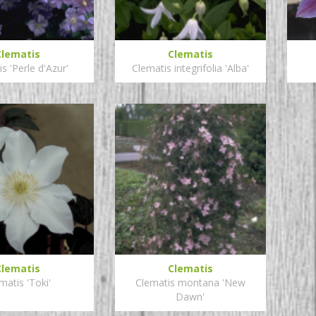
Clematis
Clematis
s 'Perle d'Azur'
Clematis integrifolia 'Alba'
Clematis
Clematis
matis 'Toki'
Clematis montana 'New
Dawn'