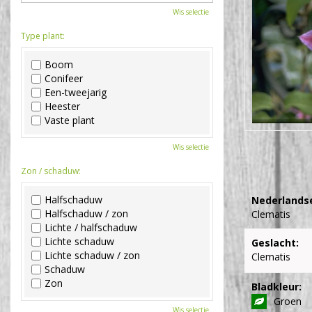
Wis selectie
Type plant:
Boom
Conifeer
Een-tweejarig
Heester
Vaste plant
Wis selectie
Zon / schaduw:
Halfschaduw
Nederlands
Halfschaduw / zon
Clematis
Lichte / halfschaduw
Lichte schaduw
Geslacht:
Lichte schaduw / zon
Clematis
Schaduw
Zon
Bladkleur:
Groen
Wis selectie