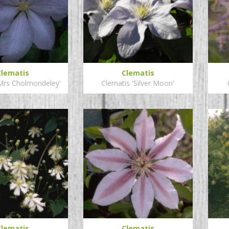
Clematis
Clematis
'Mrs Cholmondeley'
Clematis 'Silver Moon'
Clematis
Clematis