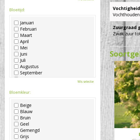
Vochtigheid
Bloeitijd:
Vochthouden
Januari
Zuurgraad 
Februari
Zwak zuur tot
Maart
April
Mei
Soortge
Juni
Juli
Augustus
September
Oktober
Wis selectie
November
December
Bloemkleur:
Beige
Blauw
Bruin
Geel
Gemengd
Grijs