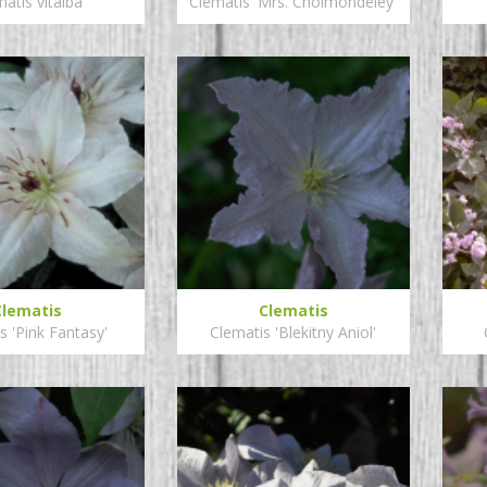
atis vitalba
Clematis 'Mrs. Cholmondeley'
Clematis
Clematis
s 'Pink Fantasy'
Clematis 'Blekitny Aniol'