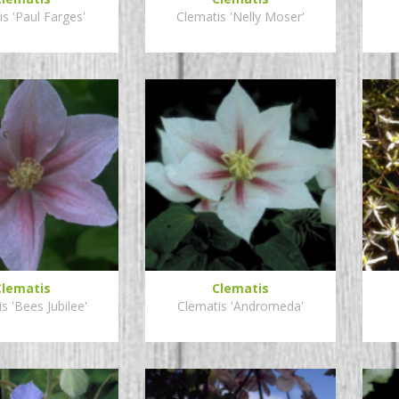
s 'Paul Farges'
Clematis 'Nelly Moser'
Clematis
Clematis
s 'Bees Jubilee'
Clematis 'Andromeda'