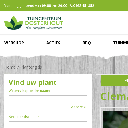
Ga
Vandaag geopend van
09:00
t/m
20:00
0162 451852
naar
content
WEBSHOP
ACTIES
BBQ
TUINM
Home
Plantengids
Vind uw plant
P
Wetenschappelijke naam:
Clem
Wis selectie
Nederlandse naam: