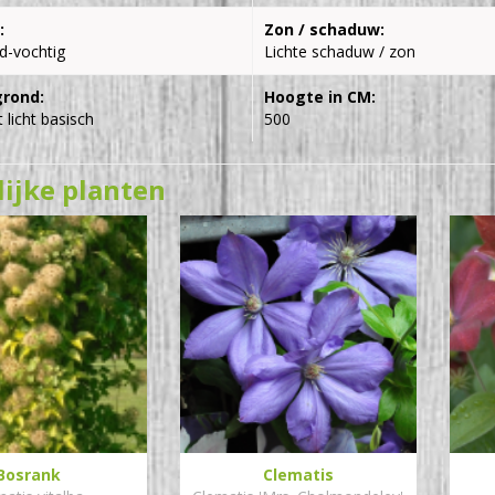
:
Zon / schaduw:
d-vochtig
Lichte schaduw / zon
grond:
Hoogte in CM:
 licht basisch
500
lijke planten
Bosrank
Clematis