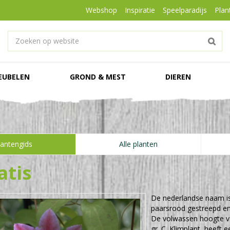
Webshop
Inspiratie
Speelparadijs
Plan
EUBELEN
GROND & MEST
DIEREN
lantengids
Alle planten
atis
De nederlandse naam i
paarsrood gestreepd en d
De volwassen hoogte 
gr. C. Klimplant, heeft 