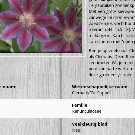
Te gebruiken zonder spe
Met een grote sierwaard
vanwege de mooie vorm,
voedselrijke, vochthoud
tolerant (pH = 5.5 - 8).
middagzon. Kan bij nach
combineren met 'open pla
Ben je op zoek naar Cle
als Clematis. Deze Ra
centimeter. Wil je meer
bent van harte welkom i
deze groenencyclopedie 
e naam:
Wetenschappelijke naam:
Clematis 'Dr Ruppel'
Familie:
Ranunculaceae
Veelkleurig blad:
Nee