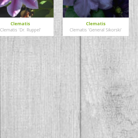
Clematis
Clematis
Clematis 'Dr. Ruppel'
Clematis 'General Sikorski'