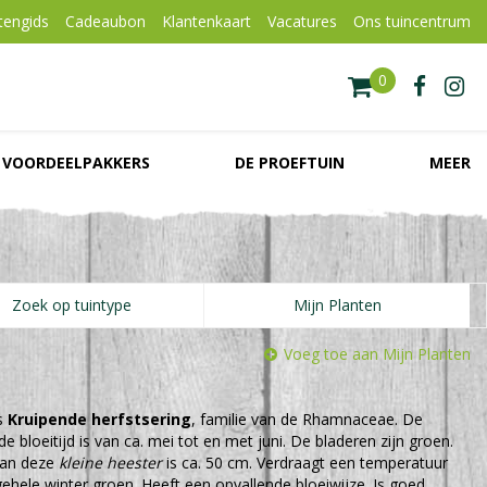
tengids
Cadeaubon
Klantenkaart
Vacatures
Ons tuincentrum
VOORDEELPAKKERS
DE PROEFTUIN
MEER
Zoek op tuintype
Mijn Planten
Voeg toe aan Mijn Planten
s
Kruipende herfstsering
, familie van de Rhamnaceae. De
e bloeitijd is van ca. mei tot en met juni. De bladeren zijn groen.
van deze
kleine heester
is ca. 50 cm. Verdraagt een temperatuur
de gehele winter groen. Heeft een opvallende bloeiwijze. Is goed