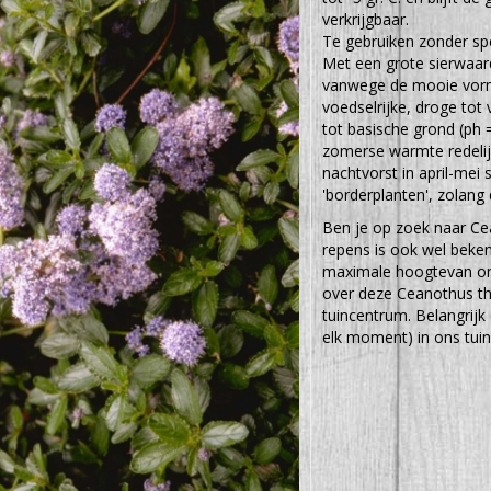
verkrijgbaar.
Te gebruiken zonder spe
Met een grote sierwaard
vanwege de mooie vorm,
voedselrijke, droge to
tot basische grond (ph =
zomerse warmte redelij
nachtvorst in april-mei
'borderplanten', zolang d
Ben je op zoek naar Cea
repens is ook wel beke
maximale hoogtevan ong
over deze Ceanothus thy
tuincentrum. Belangrijk
elk moment) in ons tuin