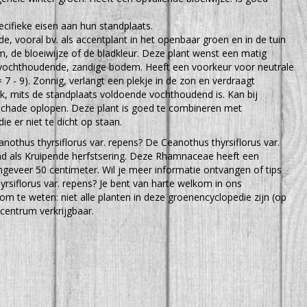
cifieke eisen aan hun standplaats.
e, vooral bv. als accentplant in het openbaar groen en in de tuin
 de bloeiwijze of de bladkleur. Deze plant wenst een matig
t vochthoudende, zandige bodem. Heeft een voorkeur voor neutrale
 7 - 9). Zonnig, verlangt een plekje in de zon en verdraagt
k, mits de standplaats voldoende vochthoudend is. Kan bij
 schade oplopen. Deze plant is goed te combineren met
ie er niet te dicht op staan.
nothus thyrsiflorus var. repens? De Ceanothus thyrsiflorus var.
nd als Kruipende herfstsering. Deze Rhamnaceae heeft een
eveer 50 centimeter. Wil je meer informatie ontvangen of tips
rsiflorus var. repens? Je bent van harte welkom in ons
 om te weten: niet alle planten in deze groenencyclopedie zijn (op
centrum verkrijgbaar.