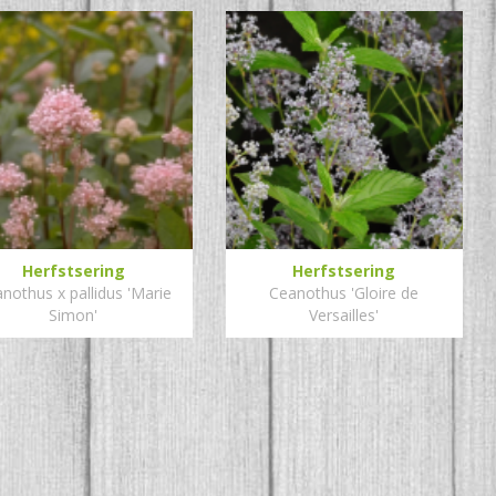
Herfstsering
Herfstsering
nothus x pallidus 'Marie
Ceanothus 'Gloire de
Simon'
Versailles'