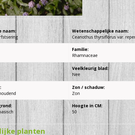
e naam:
Wetenschappelijke naam:
fstsering
Ceanothus thyrsiflorus var. repe
Familie:
Rhamnaceae
Veelkleurig blad:
Nee
:
Zon / schaduw:
houdend
Zon
grond:
Hoogte in CM:
basisch
50
lijke planten