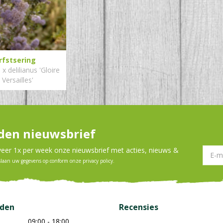
rfstsering
x delilianus 'Gloire
 Versailles'
en nieuwsbrief
er 1x per week onze nieuwsbrief met acties, nieuws &
slaan uw gegevens op conform onze
privacy policy
.
jden
Recensies
09:00 - 18:00