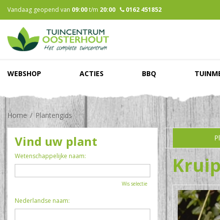
Ga
Vandaag geopend van
09:00
t/m
20:00
0162 451852
naar
content
WEBSHOP
ACTIES
BBQ
TUINM
Home
Plantengids
Vind uw plant
P
Wetenschappelijke naam:
Kruip
Wis selectie
Nederlandse naam: