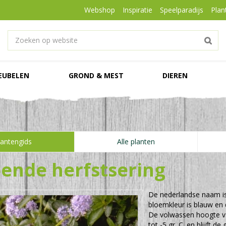
Webshop
Inspiratie
Speelparadijs
Plan
EUBELEN
GROND & MEST
DIEREN
lantengids
Alle planten
ende herfstsering
De nederlandse naam i
bloemkleur is blauw en d
De volwassen hoogte 
tot -5 gr. C. en blijft 