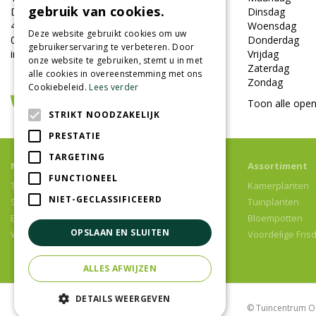
gebruik van cookies.
Damweg 7
Dinsdag
4905BS Oosterhout
Woensdag
Deze website gebruikt cookies om uw
0162-451852
Donderdag
gebruikerservaring te verbeteren. Door
info@tuincentrumoosterhout.nl
Vrijdag
onze website te gebruiken, stemt u in met
Zaterdag
alle cookies in overeenstemming met ons
Zondag
Cookiebeleid.
Lees verder
Toon alle open
STRIKT NOODZAKELIJK
PRESTATIE
TARGETING
Meer informatie
Assortiment
FUNCTIONEEL
Tuincentrum
Kamerplanten
NIET-GECLASSIFICEERD
Speelparadijs
Tuinplanten
Bloemenwinkel
Bloempotten
OPSLAAN EN SLUITEN
Woonwinkel
Voordelige Fris
ALLES AFWIJZEN
DETAILS WEERGEVEN
© Tuincentrum O