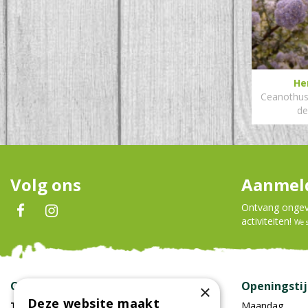
He
Ceanothus 
de
Volg ons
Aanmeld
Ontvang ongeve
activiteiten!
We 
Contact
Openingsti
×
Deze website maakt
Tuincentrum Oosterhout
Maandag