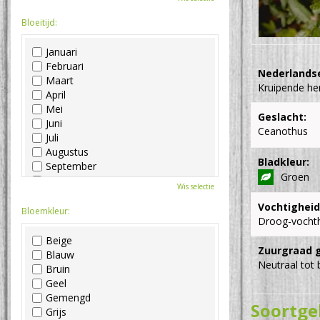
Bloeitijd:
Januari
Februari
Nederlands
Maart
Kruipende her
April
Mei
Geslacht:
Juni
Ceanothus
Juli
Augustus
Bladkleur:
September
Groen
Oktober
Wis selectie
November
Vochtigheid
December
Bloemkleur:
Droog-vocht
Beige
Zuurgraad 
Blauw
Neutraal tot 
Bruin
Geel
Gemengd
Soortge
Grijs