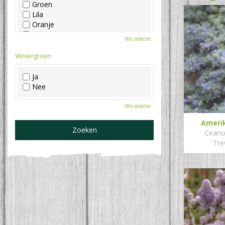
Groen
Lila
Oranje
Paars
Wis selectie
Rood
Roze
Wintergroen:
Wit
Zwart
Ja
Nee
Wis selectie
Ameri
Ceano
'Tre