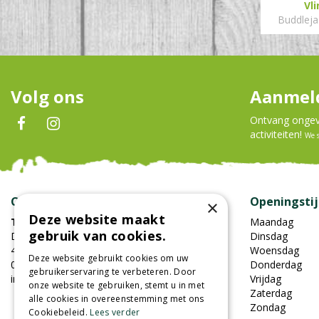
Vl
Buddleja 
Volg ons
Aanmeld
Ontvang ongeve
activiteiten!
We 
Contact
Openingsti
×
Deze website maakt
Tuincentrum Oosterhout
Maandag
gebruik van cookies.
Damweg 7
Dinsdag
4905BS Oosterhout
Woensdag
Deze website gebruikt cookies om uw
0162-451852
Donderdag
gebruikerservaring te verbeteren. Door
info@tuincentrumoosterhout.nl
Vrijdag
onze website te gebruiken, stemt u in met
Zaterdag
alle cookies in overeenstemming met ons
Zondag
Cookiebeleid.
Lees verder