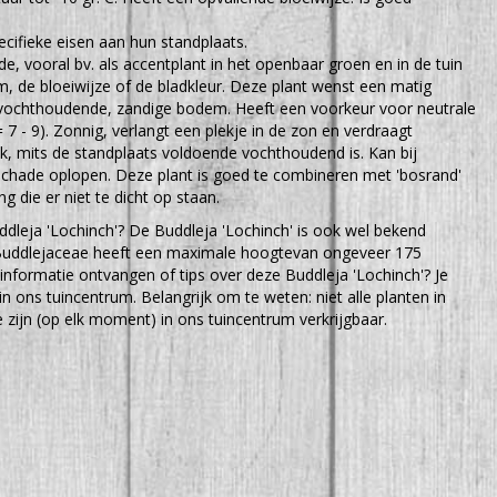
cifieke eisen aan hun standplaats.
e, vooral bv. als accentplant in het openbaar groen en in de tuin
 de bloeiwijze of de bladkleur. Deze plant wenst een matig
t vochthoudende, zandige bodem. Heeft een voorkeur voor neutrale
 7 - 9). Zonnig, verlangt een plekje in de zon en verdraagt
k, mits de standplaats voldoende vochthoudend is. Kan bij
 schade oplopen. Deze plant is goed te combineren met 'bosrand'
ng die er niet te dicht op staan.
dleja 'Lochinch'? De Buddleja 'Lochinch' is ook wel bekend
 Buddlejaceae heeft een maximale hoogtevan ongeveer 175
 informatie ontvangen of tips over deze Buddleja 'Lochinch'? Je
n ons tuincentrum. Belangrijk om te weten: niet alle planten in
zijn (op elk moment) in ons tuincentrum verkrijgbaar.