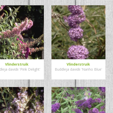
Vlinderstruik
Vlinderstruik
leja davidii 'Pink Delight'
Buddleja davidii 'Nanho Blue'