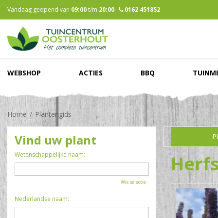
Ga
Vandaag geopend van
09:00
t/m
20:00
0162 451852
naar
content
WEBSHOP
ACTIES
BBQ
TUINM
Home
Plantengids
Vind uw plant
P
Wetenschappelijke naam:
Herfs
Wis selectie
Nederlandse naam: