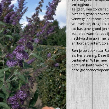
verkrijgbaar.
Te gebruiken zonder spe
Met een grote sierwaard
vanwege de mooie vorm,
voedselrijke, droge to
tot basische grond (ph =
zomerse warmte redelij
nachtvorst in april-mei
en 'borderplanten', zola
Ben je op zoek naar Bud
als Herfstsering. Deze
centimeter. Wil je meer
bent van harte welkom i
deze groenencyclopedie 