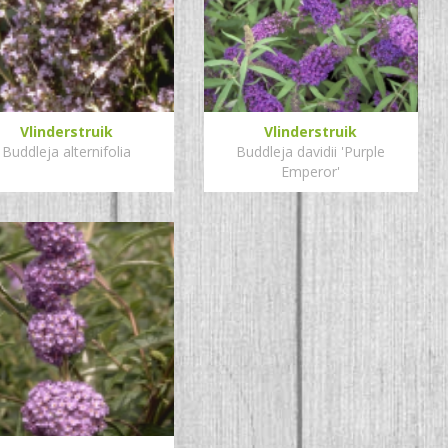
Vlinderstruik
Vlinderstruik
Buddleja alternifolia
Buddleja davidii 'Purple
Emperor'