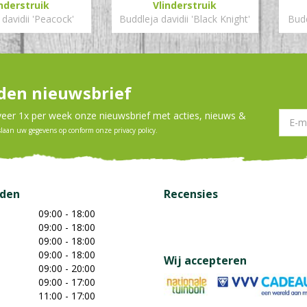
inderstruik
Vlinderstruik
davidii 'Peacock'
Buddleja davidii 'Black Knight'
Budd
en nieuwsbrief
er 1x per week onze nieuwsbrief met acties, nieuws &
slaan uw gegevens op conform onze
privacy policy
.
jden
Recensies
09:00 - 18:00
09:00 - 18:00
09:00 - 18:00
09:00 - 18:00
Wij accepteren
09:00 - 20:00
09:00 - 17:00
11:00 - 17:00