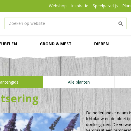
Webshop
Inspiratie
Speelparadijs
Plan
EUBELEN
GROND & MEST
DIEREN
lantengids
Alle planten
tsering
De nederlandse naam i
lchtblauw en de bloeiti
donkergroen. De volwa
Verdraagt een temperatu