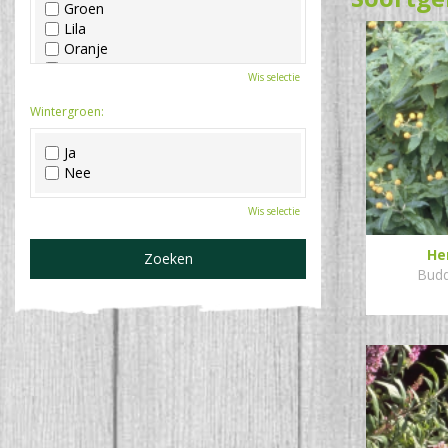
Groen
Lila
Oranje
Paars
Wis selectie
Rood
Roze
Wintergroen:
Wit
Zwart
Ja
Nee
Wis selectie
He
Budd