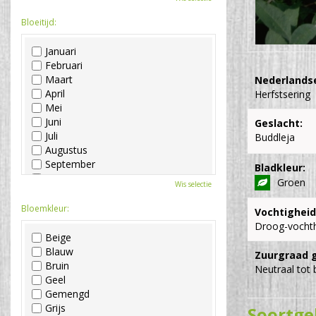
Bloeitijd:
Januari
Februari
Maart
Nederlands
April
Herfstsering
Mei
Juni
Geslacht:
Juli
Buddleja
Augustus
September
Bladkleur:
Oktober
Groen
Wis selectie
November
December
Bloemkleur:
Vochtigheid
Droog-vocht
Beige
Blauw
Zuurgraad 
Bruin
Neutraal tot 
Geel
Gemengd
Grijs
Soortge