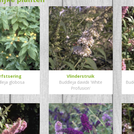
rfstsering
Vlinderstruik
leja globosa
Buddleja davidii 'White
Budd
Profusion'