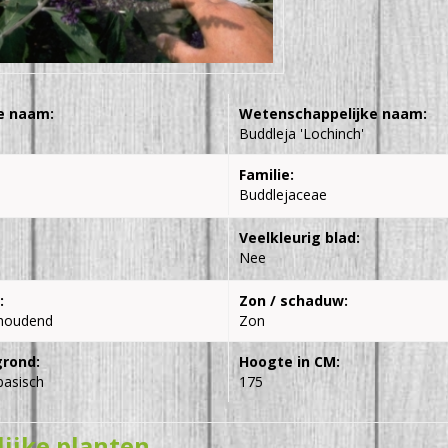
e naam:
Wetenschappelijke naam:
Buddleja 'Lochinch'
Familie:
Buddlejaceae
Veelkleurig blad:
Nee
:
Zon / schaduw:
houdend
Zon
grond:
Hoogte in CM:
basisch
175
lijke planten