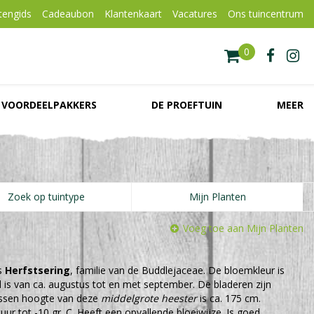
tengids
Cadeaubon
Klantenkaart
Vacatures
Ons tuincentrum
VOORDEELPAKKERS
DE PROEFTUIN
MEER
Zoek op tuintype
Mijn Planten
Voeg toe aan Mijn Planten
s
Herfstsering
, familie van de Buddlejaceae. De bloemkleur is
jd is van ca. augustus tot en met september. De bladeren zijn
ssen hoogte van deze
middelgrote heester
is ca. 175 cm.
ur tot -10 gr. C. Heeft een opvallende bloeiwijze. Is goed