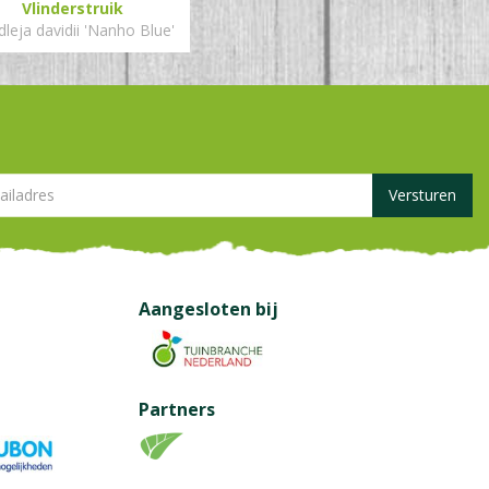
Vlinderstruik
leja davidii 'Nanho Blue'
Aangesloten bij
Partners