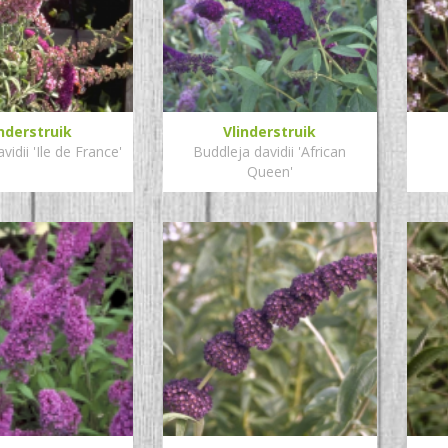
inderstruik
Vlinderstruik
vidii 'Ile de France'
Buddleja davidii 'African
Queen'