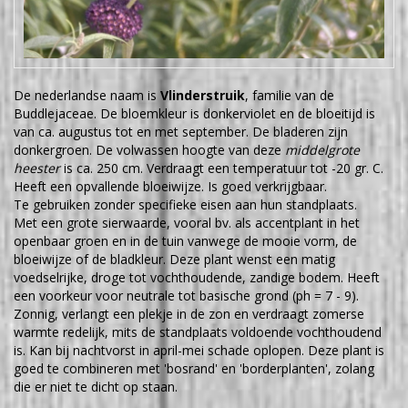
De nederlandse naam is
Vlinderstruik
, familie van de
Buddlejaceae. De bloemkleur is donkerviolet en de bloeitijd is
van ca. augustus tot en met september. De bladeren zijn
donkergroen. De volwassen hoogte van deze
middelgrote
heester
is ca. 250 cm. Verdraagt een temperatuur tot -20 gr. C.
Heeft een opvallende bloeiwijze. Is goed verkrijgbaar.
Te gebruiken zonder specifieke eisen aan hun standplaats.
Met een grote sierwaarde, vooral bv. als accentplant in het
openbaar groen en in de tuin vanwege de mooie vorm, de
bloeiwijze of de bladkleur. Deze plant wenst een matig
voedselrijke, droge tot vochthoudende, zandige bodem. Heeft
een voorkeur voor neutrale tot basische grond (ph = 7 - 9).
Zonnig, verlangt een plekje in de zon en verdraagt zomerse
warmte redelijk, mits de standplaats voldoende vochthoudend
is. Kan bij nachtvorst in april-mei schade oplopen. Deze plant is
goed te combineren met 'bosrand' en 'borderplanten', zolang
die er niet te dicht op staan.