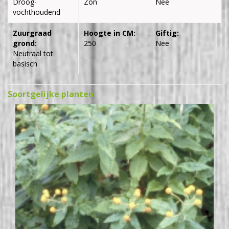
Droog-
Zon
Nee
vochthoudend
Zuurgraad
Hoogte in CM:
Giftig:
grond:
250
Nee
Neutraal tot
basisch
Soortgelijke planten