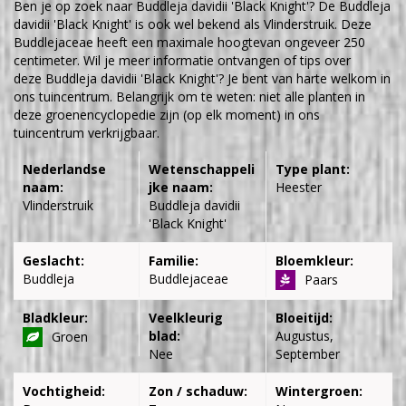
Ben je op zoek naar Buddleja davidii 'Black Knight'? De Buddleja
davidii 'Black Knight' is ook wel bekend als Vlinderstruik. Deze
Buddlejaceae heeft een maximale hoogtevan ongeveer 250
centimeter. Wil je meer informatie ontvangen of tips over
deze Buddleja davidii 'Black Knight'? Je bent van harte welkom in
ons tuincentrum. Belangrijk om te weten: niet alle planten in
deze groenencyclopedie zijn (op elk moment) in ons
tuincentrum verkrijgbaar.
Nederlandse
Wetenschappeli
Type plant:
naam:
jke naam:
Heester
Vlinderstruik
Buddleja davidii
'Black Knight'
Geslacht:
Familie:
Bloemkleur:
Buddleja
Buddlejaceae
Paars
Bladkleur:
Veelkleurig
Bloeitijd:
blad:
Augustus,
Groen
Nee
September
Vochtigheid:
Zon / schaduw:
Wintergroen: