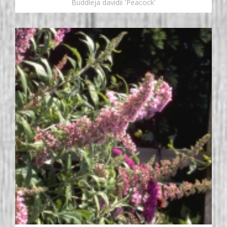
Buddleja davidii 'Peacock'