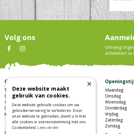
Volg ons
Aanmeld
Ontvang ongeve
activiteiten!
We 
Contact
Openingsti
×
Deze website maakt
Tuincentrum Oosterhout
Maandag
gebruik van cookies.
Damweg 7
Dinsdag
4905BS Oosterhout
Woensdag
Deze website gebruikt cookies om uw
0162-451852
Donderdag
gebruikerservaring te verbeteren. Door
info@tuincentrumoosterhout.nl
Vrijdag
onze website te gebruiken, stemt u in met
Zaterdag
alle cookies in overeenstemming met ons
Zondag
Cookiebeleid.
Lees verder