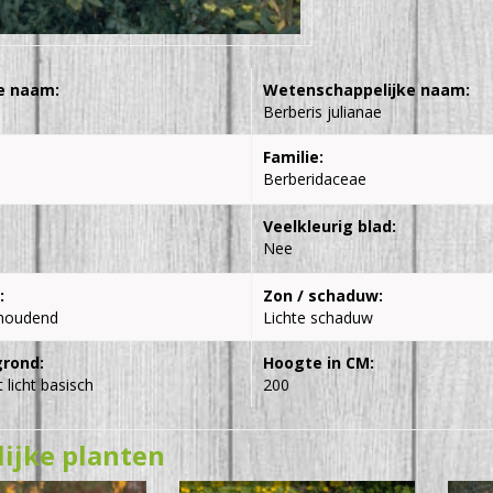
e naam:
Wetenschappelijke naam:
Berberis julianae
Familie:
Berberidaceae
Veelkleurig blad:
Nee
:
Zon / schaduw:
houdend
Lichte schaduw
grond:
Hoogte in CM:
 licht basisch
200
lijke planten