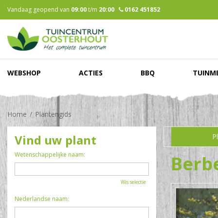
Ga
Vandaag geopend van
09:00
t/m
20:00
0162 451852
naar
content
WEBSHOP
ACTIES
BBQ
TUINM
Home
Plantengids
Vind uw plant
P
Wetenschappelijke naam:
Berbe
Wis selectie
Nederlandse naam: