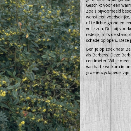
Geschikt voor een warm
Zoals bijvoorbeeld besc
wenst een voedselrijke
of te lichte grond en ee
volle zon. Dus bij voork
redelijk, mits de standp
schade oplopen.. Deze p
Ben je op zoek naar Ber
als Berberis. Deze Ber
centimeter. Wil je meer
van harte welkom in ons
groenencyclopedie zijn 