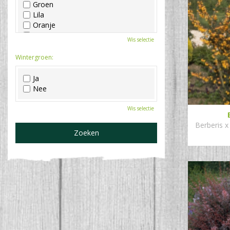
Groen
Lila
Oranje
Paars
Wis selectie
Rood
Roze
Wintergroen:
Wit
Zwart
Ja
Nee
Wis selectie
Berberis x