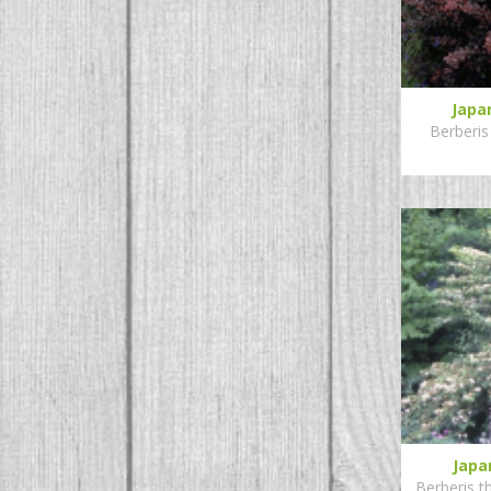
Japa
Berberis
Japa
Berberis t