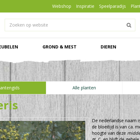
Webshop
Inspiratie
Speelparadijs
Plan
EUBELEN
GROND & MEST
DIEREN
lantengids
Alle planten
ris
De nederlandse naam i
de bloeitijd is van ca.
hoogte van deze
midde
gr. C. en blijft de gehe