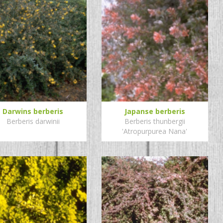
Darwins berberis
Japanse berberis
Berberis darwinii
Berberis thunbergii
'Atropurpurea Nana'