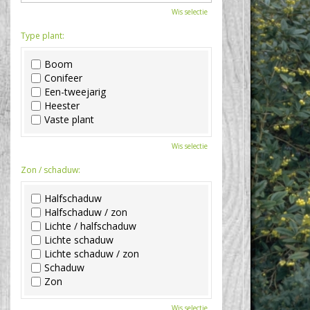
Wis selectie
Type plant:
Boom
Conifeer
Een-tweejarig
Heester
Vaste plant
Wis selectie
Zon / schaduw:
Halfschaduw
Halfschaduw / zon
Lichte / halfschaduw
Lichte schaduw
Lichte schaduw / zon
Schaduw
Zon
Wis selectie