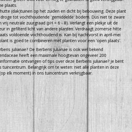
e plaats.
hutte (dak)tuinen op het zuiden en dicht bij bebouwing. Deze plant
, droge tot vochthoudende 'gemiddelde' bodem. Dus niet te zware
n vrij neutrale zuurgraad (pH = 6 - 8). Verlangt een plekje uit de
eur in gefilterd licht van andere planten. Verdraagt zomerse hitte
laats voldoende vochthoudend is. Kan bij nachtvorst in april-mei
lant is goed te combineren met planten voor een 'open plaats'.
beris julianae? De Berberis julianae is ook wel bekend
beridaceae heeft een maximale hoogtevan ongeveer 200
 informatie ontvangen of tips over deze Berberis julianae? Je bent
 tuincentrum. Belangrijk om te weten: niet alle planten in deze
(op elk moment) in ons tuincentrum verkrijgbaar.