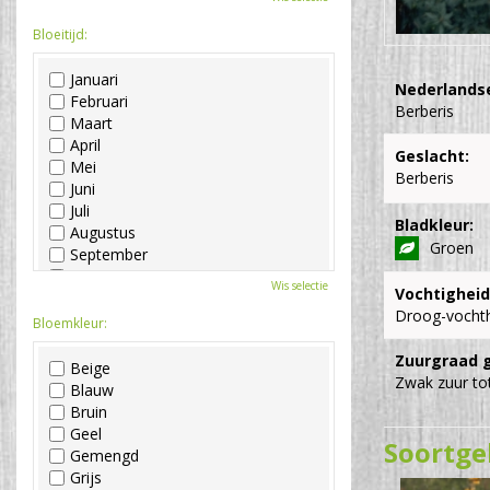
Bloeitijd:
Januari
Nederlands
Februari
Berberis
Maart
April
Geslacht:
Mei
Berberis
Juni
Juli
Bladkleur:
Augustus
Groen
September
Oktober
Wis selectie
Vochtigheid
November
Droog-vocht
December
Bloemkleur:
Zuurgraad 
Beige
Zwak zuur tot
Blauw
Bruin
Geel
Soortge
Gemengd
Grijs