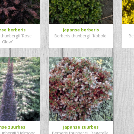
nse berberis
Japanse berberis
 thunbergii 'Rose
Berberis thunbergii 'Kobold'
Be
Glow'
nse zuurbes
Japanse zuurbes
hunbergii 'Helmond
Berberis thunbergii 'Bagatelle'