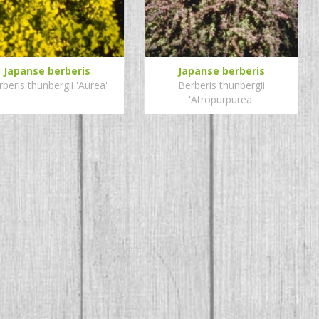
Japanse berberis
Japanse berberis
rberis thunbergii 'Aurea'
Berberis thunbergii
'Atropurpurea'