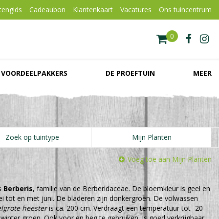
tengids
Cadeaubon
Klantenkaart
Vacatures
Ons tuincentrum
VOORDEELPAKKERS
DE PROEFTUIN
MEER
Zoek op tuintype
Mijn Planten
Voeg toe aan Mijn Planten
s
Berberis
, familie van de Berberidaceae. De bloemkleur is geel en
 mei tot en met juni. De bladeren zijn donkergroen. De volwassen
lgrote heester
is ca. 200 cm. Verdraagt een temperatuur tot -20
le winter groen. Ook voor en heg te gebruiken. Is goed verkrijgbaar.