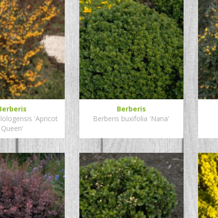
Berberis
Berberis
 lologensis 'Apricot
Berberis buxifolia 'Nana'
Queen'