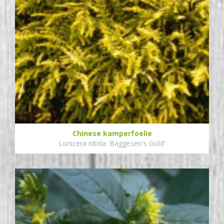
Chinese kamperfoelie
Lonicera nitida 'Baggesen's Gold'