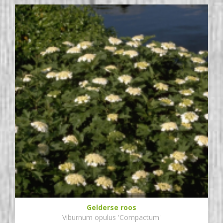
Gelderse roos
Viburnum opulus 'Compactum'