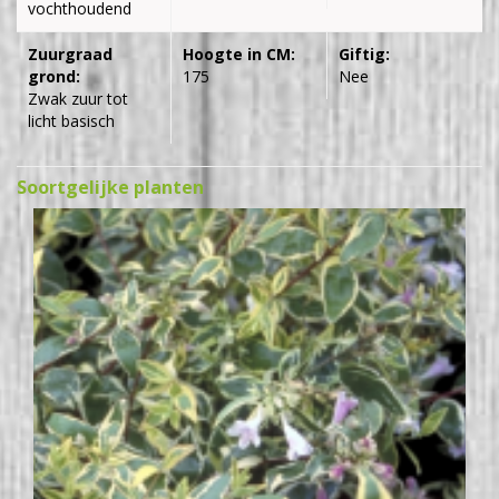
vochthoudend
Zuurgraad
Hoogte in CM:
Giftig:
grond:
175
Nee
Zwak zuur tot
licht basisch
Soortgelijke planten