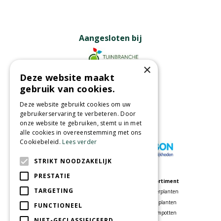
Aangesloten bij
×
Deze website maakt
Partners
gebruik van cookies.
Deze website gebruikt cookies om uw
gebruikerservaring te verbeteren. Door
onze website te gebruiken, stemt u in met
Wij accepteren
alle cookies in overeenstemming met ons
Cookiebeleid.
Lees verder
STRIKT NOODZAKELIJK
PRESTATIE
Meer informatie
Assortiment
TARGETING
Tuincentrum
Kamerplanten
Speelparadijs
Tuinplanten
FUNCTIONEEL
Bloemenwinkel
Bloempotten
NIET-GECLASSIFICEERD