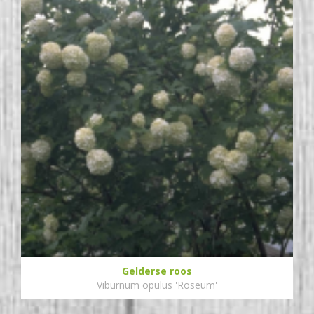
Gelderse roos
Viburnum opulus 'Roseum'