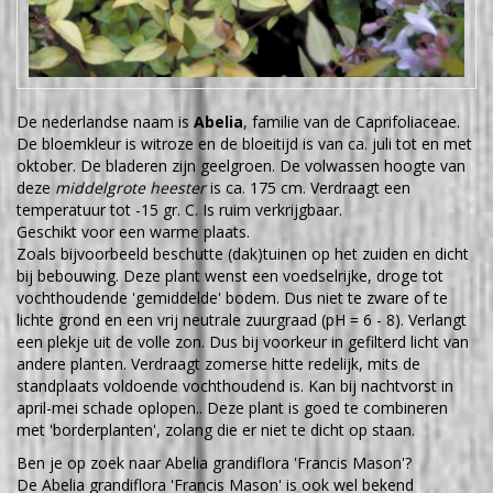
De nederlandse naam is
Abelia
, familie van de Caprifoliaceae.
De bloemkleur is witroze en de bloeitijd is van ca. juli tot en met
oktober. De bladeren zijn geelgroen. De volwassen hoogte van
deze
middelgrote heester
is ca. 175 cm. Verdraagt een
temperatuur tot -15 gr. C. Is ruim verkrijgbaar.
Geschikt voor een warme plaats.
Zoals bijvoorbeeld beschutte (dak)tuinen op het zuiden en dicht
bij bebouwing. Deze plant wenst een voedselrijke, droge tot
vochthoudende 'gemiddelde' bodem. Dus niet te zware of te
lichte grond en een vrij neutrale zuurgraad (pH = 6 - 8). Verlangt
een plekje uit de volle zon. Dus bij voorkeur in gefilterd licht van
andere planten. Verdraagt zomerse hitte redelijk, mits de
standplaats voldoende vochthoudend is. Kan bij nachtvorst in
april-mei schade oplopen.. Deze plant is goed te combineren
met 'borderplanten', zolang die er niet te dicht op staan.
Ben je op zoek naar Abelia grandiflora 'Francis Mason'?
De Abelia grandiflora 'Francis Mason' is ook wel bekend