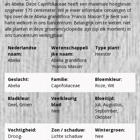
als Abelia. Deze Caprifoliaceae heeft een maximale hoogtevan
ongeveer 175 centimeter. Wil je meer informatie ontvangen of
tips over deze Abelia grandiflora 'Francis Mason'? Je bent van
harte welkom in ons tuincentrum. Belangrijk om te weten: niet
alle planten in deze groenencyclopedie zijn (op elk moment) in
ons tuincentrum verkrijgbaar.
Nederlandse
Wetenschappeli
Type plant:
naam:
jke naam:
Heester
Abelia
Abelia grandiflora
'Francis Mason'
Geslacht:
Familie:
Bloemkleur:
Abelia
Caprifoliaceae
Roze, Wit
Bladkleur:
Veelkleurig
Bloeitijd:
Geel, Groen
blad:
Juli, Augustus,
Nee
September,
Oktober
Vochtigheid:
Zon / schaduw:
Wintergroen:
Droog-
Lichte schaduw
Nee